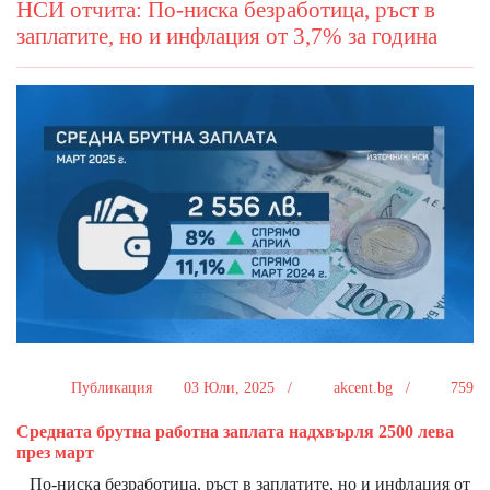
НСИ отчита: По-ниска безработица, ръст в
заплатите, но и инфлация от 3,7% за година
Публикация
03 Юли, 2025 /
akcent.bg /
759
Средната брутна работна заплата надхвърля 2500 лева
през март
По-ниска безработица, ръст в заплатите, но и инфлация от