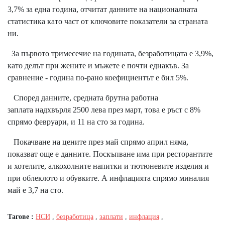
3,7% за една година, отчитат данните на националната
статистика като част от ключовите показатели за страната
ни.
За първото тримесечие на годината, безработицата е 3,9%,
като делът при жените и мъжете е почти еднакъв. За
сравнение - година по-рано коефициентът е бил 5%.
Според данните, средната брутна работна
заплата надхвърля 2500 лева през март, това е ръст с 8%
спрямо февруари, и 11 на сто за година.
Покачване на цените през май спрямо април няма,
показват още е данните. Поскъпване има при ресторантите
и хотелите, алкохолните напитки и тютюневите изделия и
при облеклото и обувките. А инфлацията спрямо миналия
май е 3,7 на сто.
Тагове :
НСИ
,
безработица
,
заплати
,
инфлация
,