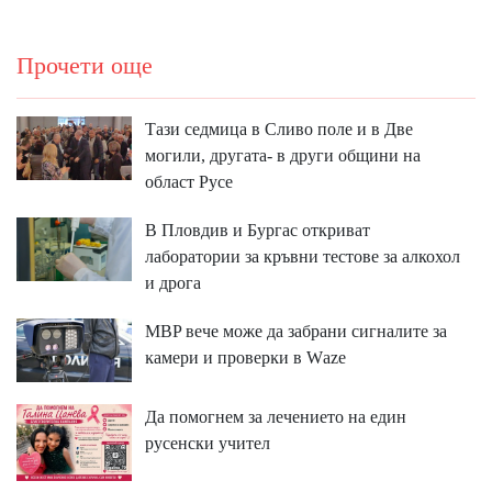
Прочети още
Тази седмица в Сливо поле и в Две
могили, другата- в други общини на
област Русе
В Пловдив и Бургас откриват
лаборатории за кръвни тестове за алкохол
и дрога
MBP вeчe мoжe дa зaбpaни cигнaлитe зa
ĸaмepи и пpoвepĸи в Wаzе
Да помогнем за лечението на един
русенски учител