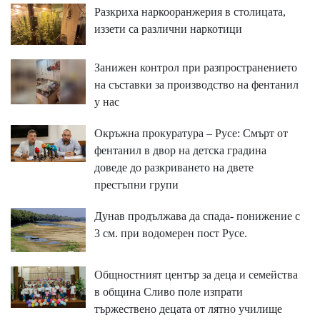
Разкриха наркооранжерия в столицата,
иззети са различни наркотици
Занижен контрол при разпространението
на съставки за производство на фентанил
у нас
Окръжна прокуратура – Русе: Смърт от
фентанил в двор на детска градина
доведе до разкриването на двете
престъпни групи
Дунав продължава да спада- понижение с
3 см. при водомерен пост Русе.
Общностният център за деца и семейства
в община Сливо поле изпрати
тържествено децата от лятно училище