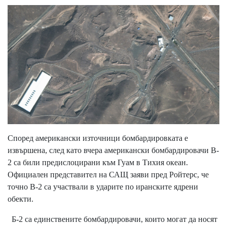
Според американски източници бомбардировката е
извършена, след като вчера американски бомбардировачи B-
2 са били предислоцирани към Гуам в Тихия океан.
Официален представител на САЩ заяви пред Ройтерс, че
точно B-2 са участвали в ударите по иранските ядрени
обекти.
Б-2 са единствените бомбардировачи, които могат да носят