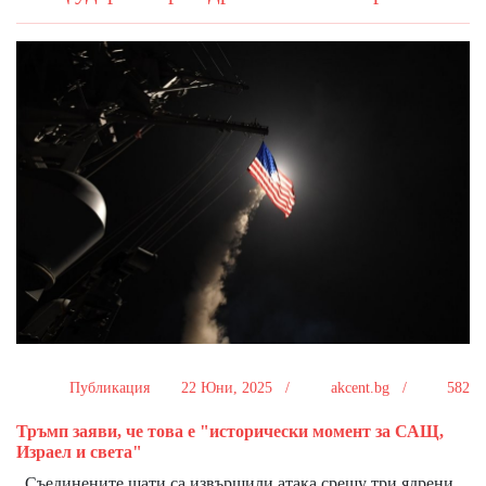
Публикация
22 Юни, 2025 /
akcent.bg /
582
Тръмп заяви, че това е "исторически момент за САЩ,
Израел и света"
Съединените щати са извършили атака срещу три ядрени