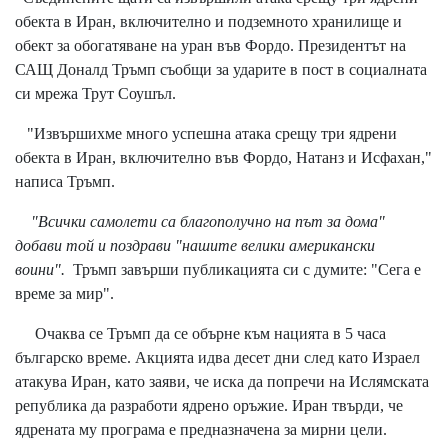
обекта в Иран, включително и подземното хранилище и
обект за обогатяване на уран във Фордо. Президентът на
САЩ Доналд Тръмп съобщи за ударите в пост в социалната
си мрежа Трут Соушъл.
"Извършихме много успешна атака срещу три ядрени
обекта в Иран, включително във Фордо, Натанз и Исфахан,"
написа Тръмп.
"Всички самолети са благополучно на път за дома"
добави той и поздрави "нашите велики американски
воини".
Тръмп завърши публикацията си с думите: "Сега е
време за мир".
Очаква се Тръмп да се обърне към нацията в 5 часа
българско време. Акцията идва десет дни след като Израел
атакува Иран, като заяви, че иска да попречи на Ислямската
република да разработи ядрено оръжие. Иран твърди, че
ядрената му програма е предназначена за мирни цели.