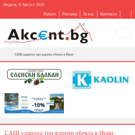
Неделя, 9 Август 2026
Начало
Реклама
За нас
Контакти
САЩ удариха три ядрени обекта в Иран
САЩ удариха три ядрени обекта в Иран