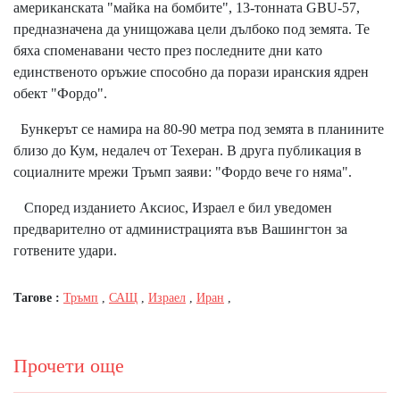
американската "майка на бомбите", 13-тонната GBU-57,
предназначена да унищожава цели дълбоко под земята. Те
бяха споменавани често през последните дни като
единственото оръжие способно да порази иранския ядрен
обект "Фордо".
Бункерът се намира на 80-90 метра под земята в планините
близо до Кум, недалеч от Техеран. В друга публикация в
социалните мрежи Тръмп заяви: "Фордо вече го няма".
Според изданието Аксиос, Израел е бил уведомен
предварително от администрацията във Вашингтон за
готвените удари.
Тагове :
Тръмп
,
САЩ
,
Израел
,
Иран
,
Прочети още