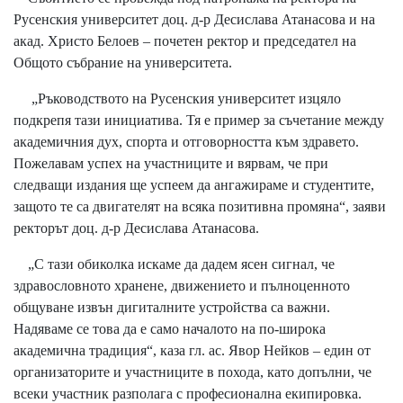
Русенския университет доц. д-р Десислава Атанасова и на
акад. Христо Белоев – почетен ректор и председател на
Общото събрание на университета.
„Ръководството на Русенския университет изцяло
подкрепя тази инициатива. Тя е пример за съчетание между
академичния дух, спорта и отговорността към здравето.
Пожелавам успех на участниците и вярвам, че при
следващи издания ще успеем да ангажираме и студентите,
защото те са двигателят на всяка позитивна промяна“, заяви
ректорът доц. д-р Десислава Атанасова.
„С тази обиколка искаме да дадем ясен сигнал, че
здравословното хранене, движението и пълноценното
общуване извън дигиталните устройства са важни.
Надяваме се това да е само началото на по-широка
академична традиция“, каза гл. ас. Явор Нейков – един от
организаторите и участниците в похода, като допълни, че
всеки участник разполага с професионална екипировка.