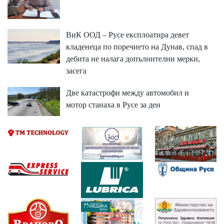
ВиК ООД – Русе експлоатира девет
кладенеца по поречието на Дунав, спад в
дебита не налага допълнителни мерки,
засега
Две катастрофи между автомобил и
мотор станаха в Русе за ден