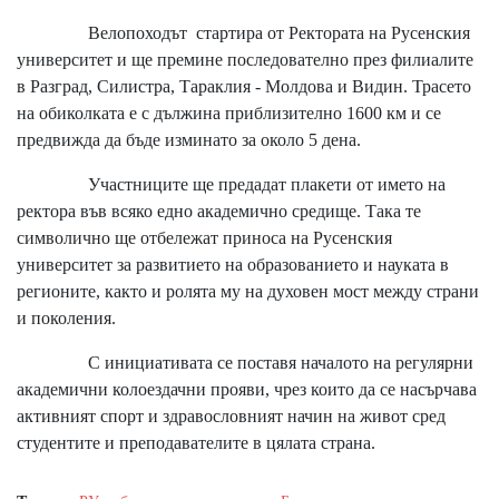
Велопоходът стартира от Ректората на Русенския
университет и ще премине последователно през филиалите
в Разград, Силистра, Тараклия - Молдова и Видин. Трасето
на обиколката е с дължина приблизително 1600 км и се
предвижда да бъде изминато за около 5 дена.
Участниците ще предадат плакети от името на
ректора във всяко едно академично средище. Така те
символично ще отбележат приноса на Русенския
университет за развитието на образованието и науката в
регионите, както и ролята му на духовен мост между страни
и поколения.
С инициативата се поставя началото на регулярни
академични колоездачни прояви, чрез които да се насърчава
активният спорт и здравословният начин на живот сред
студентите и преподавателите в цялата страна.