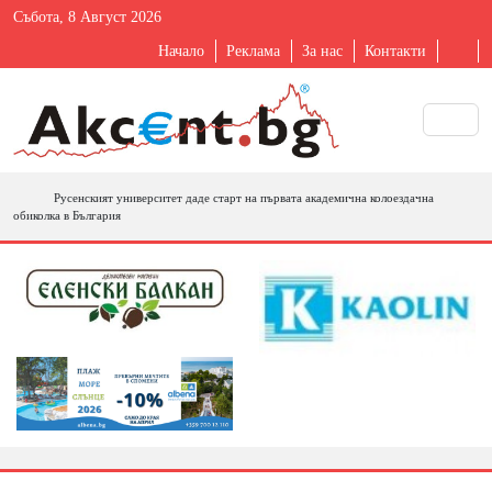
Събота, 8 Август 2026
Начало
Реклама
За нас
Контакти
Русенският университет даде старт на първата академична колоездачна
обиколка в България