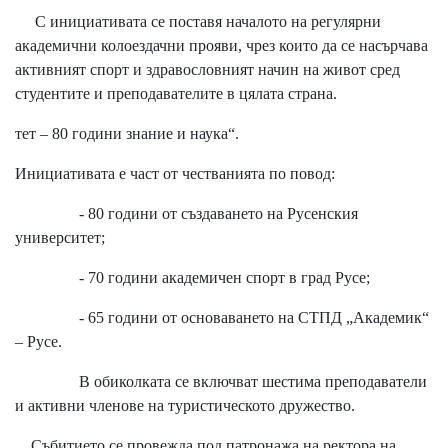
С инициативата се поставя началото на регулярни
академични колоездачни прояви, чрез които да се насърчава
активният спорт и здравословният начин на живот сред
студентите и преподавателите в цялата страна.
тет – 80 години знание и наука“.
Инициативата е част от честванията по повод:
- 80 години от създаването на Русенския
университет;
- 70 години академичен спорт в град Русе;
- 65 години от основаването на СТПД „Академик“
– Русе.
В обиколката се включват шестима преподаватели
и активни членове на туристическото дружество.
Събитието се провежда под патронажа на ректора на