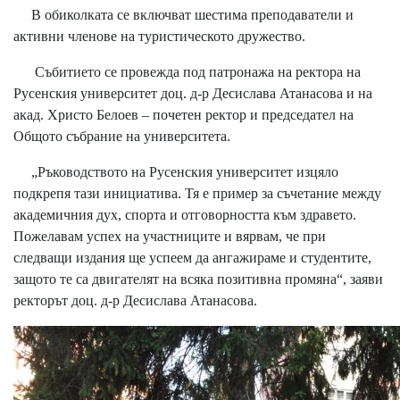
В обиколката се включват шестима преподаватели и
активни членове на туристическото дружество.
Събитието се провежда под патронажа на ректора на
Русенския университет доц. д-р Десислава Атанасова и на
акад. Христо Белоев – почетен ректор и председател на
Общото събрание на университета.
„Ръководството на Русенския университет изцяло
подкрепя тази инициатива. Тя е пример за съчетание между
академичния дух, спорта и отговорността към здравето.
Пожелавам успех на участниците и вярвам, че при
следващи издания ще успеем да ангажираме и студентите,
защото те са двигателят на всяка позитивна промяна“, заяви
ректорът доц. д-р Десислава Атанасова.