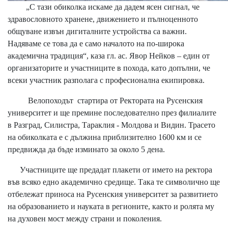
„С тази обиколка искаме да дадем ясен сигнал, че
здравословното хранене, движението и пълноценното
общуване извън дигиталните устройства са важни.
Надяваме се това да е само началото на по-широка
академична традиция“, каза гл. ас. Явор Нейков – един от
организаторите и участниците в похода, като допълни, че
всеки участник разполага с професионална екипировка.
Велопоходът стартира от Ректората на Русенския
университет и ще премине последователно през филиалите
в Разград, Силистра, Тараклия - Молдова и Видин. Трасето
на обиколката е с дължина приблизително 1600 км и се
предвижда да бъде изминато за около 5 дена.
Участниците ще предадат плакети от името на ректора
във всяко едно академично средище. Така те символично ще
отбележат приноса на Русенския университет за развитието
на образованието и науката в регионите, както и ролята му
на духовен мост между страни и поколения.