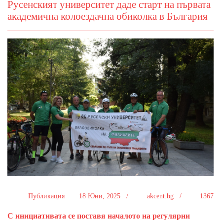
Русенският университет даде старт на първата
академична колоездачна обиколка в България
Публикация
18 Юни, 2025 /
akcent.bg /
1367
С инициативата се поставя началото на регулярни