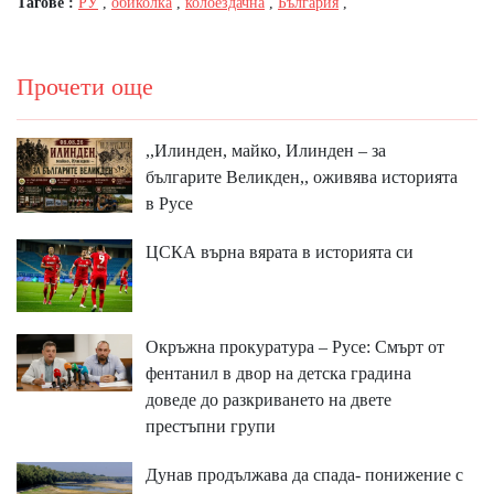
Тагове :
РУ
,
обиколка
,
колоездачна
,
България
,
Прочети още
,,Илинден, майко, Илинден – за
българите Великден,, оживява историята
в Русе
ЦСКА върна вярата в историята си
Окръжна прокуратура – Русе: Смърт от
фентанил в двор на детска градина
доведе до разкриването на двете
престъпни групи
Дунав продължава да спада- понижение с