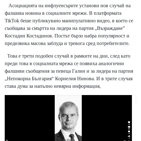
Асоциацията на инфлуенсърите установи нов случай на
фалшива новина в социалните мрежи. В платформата
TikTok беше публикувано манипулативно видео, в което се
съобщава за смъртта на лидера на партия „Възраждане”
Костадин Костадинов. Постът бързо набра популярност и
предизвика масова заблуда и тревога сред потребителите.
Това е трети подобен случай в рамките на дни, след като
преди това в социалната мрежа се появиха аналогични
фалшиви съобщения за певеца Галин и за лидера на партия
„Непокорна България“ Корнелия Нинова. И в трите случая
става дума за напълно невярна информация,