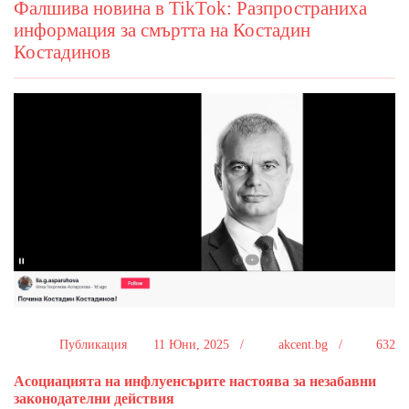
Фалшива новина в TikTok: Разпространиха
информация за смъртта на Костадин
Костадинов
Публикация
11 Юни, 2025 /
akcent.bg /
632
Асоциацията на инфлуенсърите настоява за незабавни
законодателни действия