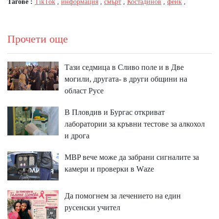
Тагове :
TikTok
,
информация
,
смърт
,
Костадинов
,
фейк
,
Прочети още
Тази седмица в Сливо поле и в Две
могили, другата- в други общини на
област Русе
В Пловдив и Бургас откриват
лаборатории за кръвни тестове за алкохол
и дрога
MBP вeчe мoжe дa зaбpaни cигнaлитe зa
ĸaмepи и пpoвepĸи в Wаzе
Да помогнем за лечението на един
русенски учител