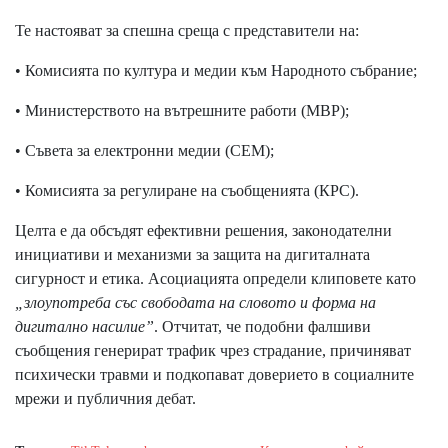
Те настояват за спешна среща с представители на:
• Комисията по култура и медии към Народното събрание;
• Министерството на вътрешните работи (МВР);
• Съвета за електронни медии (СЕМ);
• Комисията за регулиране на съобщенията (КРС).
Целта е да обсъдят ефективни решения, законодателни
инициативи и механизми за защита на дигиталната
сигурност и етика. Асоциацията определи клиповете като
„злоупотреба със свободата на словото и форма на
дигитално насилие”
. Отчитат, че подобни фалшиви
съобщения генерират трафик чрез страдание, причиняват
психически травми и подкопават доверието в социалните
мрежи и публичния дебат.