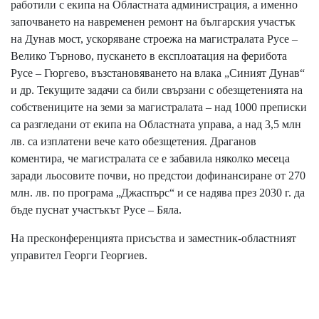
работили с екипа на Областната администрация, а именно
започването на навременен ремонт на българския участък
на Дунав мост, ускоряване строежа на магистралата Русе –
Велико Търново, пускането в експлоатация на ферибота
Русе – Гюргево, възстановяването на влака „Синият Дунав“
и др. Текущите задачи са били свързани с обезщетенията на
собствениците на земи за магистралата – над 1000 преписки
са разгледани от екипа на Областната управа, а над 3,5 млн
лв. са изплатени вече като обезщетения. Драганов
коментира, че магистралата се е забавила няколко месеца
заради льосовите почви, но предстои дофинансиране от 270
млн. лв. по програма „Джаспърс“ и се надява през 2030 г. да
бъде пуснат участъкът Русе – Бяла.
На пресконференцията присъства и заместник-областният
управител Георги Георгиев.