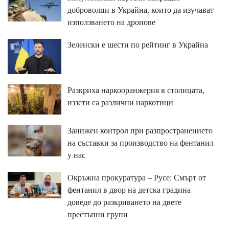
доброволци в Украйна, които да изучават
използването на дронове
Зеленски е шести по рейтинг в Украйна
Разкриха наркооранжерия в столицата,
иззети са различни наркотици
Занижен контрол при разпространението
на съставки за производство на фентанил
у нас
Окръжна прокуратура – Русе: Смърт от
фентанил в двор на детска градина
доведе до разкриването на двете
престъпни групи