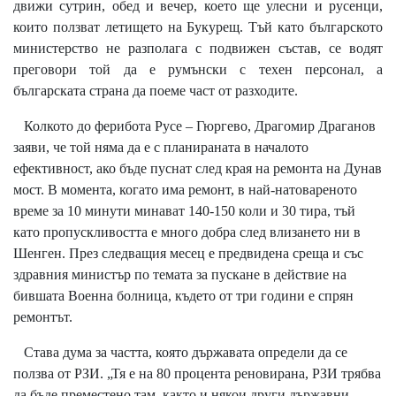
движи сутрин, обед и вечер, което ще улесни и русенци,
които ползват летището на Букурещ. Тъй като българското
министерство не разполага с подвижен състав, се водят
преговори той да е румънски с техен персонал, а
българската страна да поеме част от разходите.
Колкото до ферибота Русе – Гюргево, Драгомир Драганов
заяви, че той няма да е с планираната в началото
ефективност, ако бъде пуснат след края на ремонта на Дунав
мост. В момента, когато има ремонт, в най-натовареното
време за 10 минути минават 140-150 коли и 30 тира, тъй
като пропускливостта е много добра след влизането ни в
Шенген. През следващия месец е предвидена среща и със
здравния министър по темата за пускане в действие на
бившата Военна болница, където от три години е спрян
ремонтът.
Става дума за частта, която държавата определи да се
ползва от РЗИ. „Тя е на 80 процента реновирана, РЗИ трябва
да бъде преместено там, както и някои други държавни