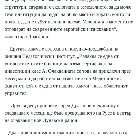
структури, свързани с екологията и земеделието, за да може
тези институции да бъдат на общо място и хората, които ги
ползват, да не губят излишно време. Условията в момента не
отговарят на съвременните европейски изисквания“,
коментира Драганов.
Другата задача е свързана с покупко-продажбата на
бившия Педагогически институт. „Изчаква се една от
университетските болници да вземе сертификат за
инвестиции клас А. Очакванията се това да приключи през
месец май и да работим за развитието на Медицинския
факултет, който е една от нашите задачи“, каза областният
управител.
Друг водещ приоритет пред Драганов и екипа му в
следващите месеци ще бъде превръщането на Русе в център
на очаквания нов Дунавски район.
Драганов припомни и главните проекти, върху които са