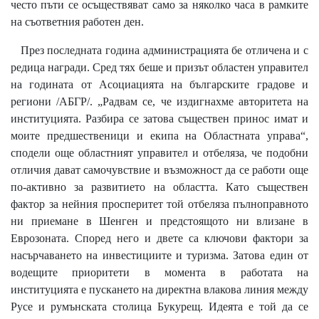
често пъти се осъществяват само за няколко часа в рамките
на съответния работен ден.
През последната година администрацията бе отличена и с
редица награди. Сред тях беше и призът областен управител
на годината от Асоциацията на българските градове и
региони /АБГР/. „Радвам се, че издигнахме авторитета на
институцията. Разбира се затова съществен принос имат и
моите предшественици и екипа на Областната управа“,
сподели още областният управител и отбеляза, че подобни
отличия дават самочувствие и възможност да се работи още
по-активно за развитието на областта. Като съществен
фактор за нейния просперитет той отбеляза пълноправното
ни приемане в Шенген и предстоящото ни влизане в
Еврозоната. Според него и двете са ключови фактори за
насърчаването на инвестициите и туризма. Затова един от
водещите приоритети в момента в работата на
институцията e пускането на директна влакова линия между
Русе и румънската столица Букурещ. Идеята е той да се