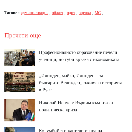
Тагове :
администрация
,
област
,
одит
,
оценка
,
МС
,
Прочети още
Професионалното образование печели
ученици, но губи връзка с икономиката
,,Илинден, майко, Илинден – за
българите Великден,, оживява историята
в Русе
Николай Ненчев: Вървим към тежка
политическа криза
Колумбийски картели изпращат