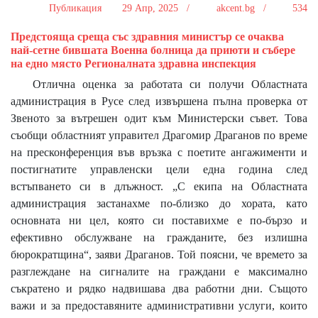
Публикация
29 Апр, 2025 /
akcent.bg /
534
Предстояща среща със здравния министър се очаква
най-сетне бившата Военна болница да приюти и събере
на едно място Регионалната здравна инспекция
Отлична оценка за работата си получи Областната
администрация в Русе след извършена пълна проверка от
Звеното за вътрешен одит към Министерски съвет. Това
съобщи областният управител Драгомир Драганов по време
на пресконференция във връзка с поетите ангажименти и
постигнатите управленски цели една година след
встъпването си в длъжност. „С екипа на Областната
администрация застанахме по-близко до хората, като
основната ни цел, която си поставихме е по-бързо и
ефективно обслужване на гражданите, без излишна
бюрократщина“, заяви Драганов. Той поясни, че времето за
разглеждане на сигналите на граждани е максимално
съкратено и рядко надвишава два работни дни. Същото
важи и за предоставяните административни услуги, които