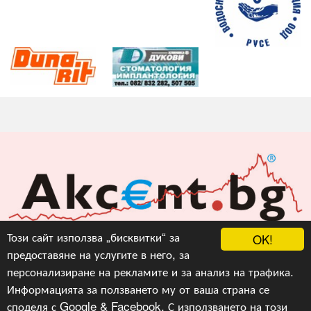
Акцент БГ ЕООД
Този сайт използва „бисквитки“ за
OK!
предоставяне на услугите в него, за
info@akcent.bg
персонализиране на рекламите и за анализ на трафика.
Facebook
Информацията за ползването му от ваша страна се
споделя с Google & Facebook. С използването на този