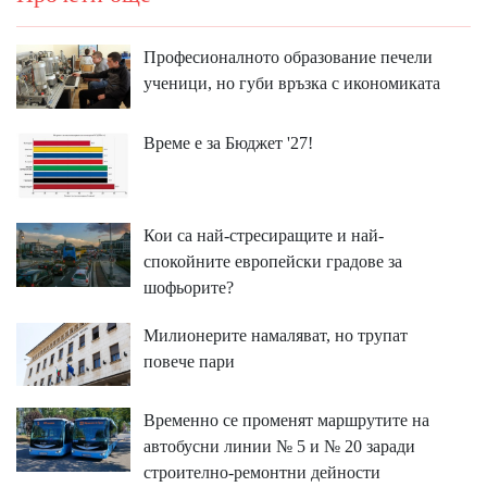
Професионалното образование печели
ученици, но губи връзка с икономиката
Време е за Бюджет '27!
Кои са най-стресиращите и най-
спокойните европейски градове за
шофьорите?
Милионерите намаляват, но трупат
повече пари
Временно се променят маршрутите на
автобусни линии № 5 и № 20 заради
строително-ремонтни дейности