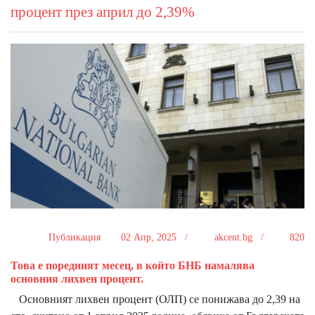
процент през април до 2,39%
Публикация
02 Апр, 2025 /
akcent.bg /
820
Това е поредният месец, в който БНБ намалява
основния лихвен процент.
Основният лихвен процент (ОЛП) се понижава до 2,39 на