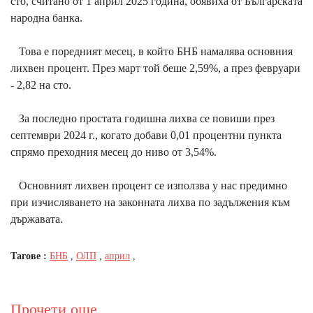
сто, считано от 1 април 2025 година, обявиха от Българската
народна банка.
Това е поредният месец, в който БНБ намалява основния
лихвен процент. През март той беше 2,59%, а през февруари
- 2,82 на сто.
За последно простата годишна лихва се повиши през
септември 2024 г., когато добави 0,01 процентни пункта
спрямо преходния месец до ниво от 3,54%.
Основният лихвен процент се използва у нас предимно
при изчисляването на законната лихва по задължения към
държавата.
Тагове :
БНБ
,
ОЛП
,
април
,
Прочети още