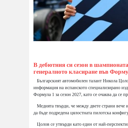
В дебютния си сезон в шампионата 
генералното класиране във Форму
Българският автомобилен талант Никола Цолов 
информация на испанското специализирано изд
Формула 1 за сезон 2027, като се очаква да се 
Медията твърди, че между двете страни вече им
да бъде подредена цялостната пилотска конфигу
Цолов се утвърди като един от най-перспекти