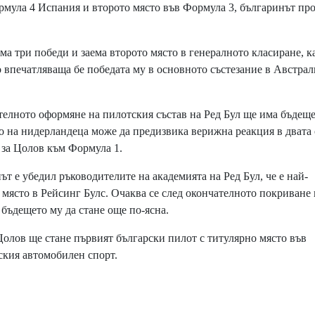
ормула 4 Испания и второто място във Формула 3, българинът п
а три победи и заема второто място в генералното класиране, к
о впечатляваща бе победата му в основното състезание в Австрал
елното оформяне на пилотския състав на Ред Бул ще има бъдеще
 на нидерландеца може да предизвика верижна реакция в двата 
 за Цолов към Формула 1.
 е убедил ръководителите на академията на Ред Бул, че е най-
място в Рейсинг Булс. Очаква се след окончателното покриване 
бъдещето му да стане още по-ясна.
лов ще стане първият български пилот с титулярно място във
ския автомобилен спорт.