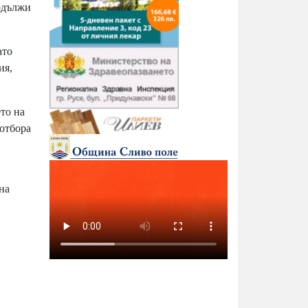
родължи
ато
ия,
то на
отбора
на