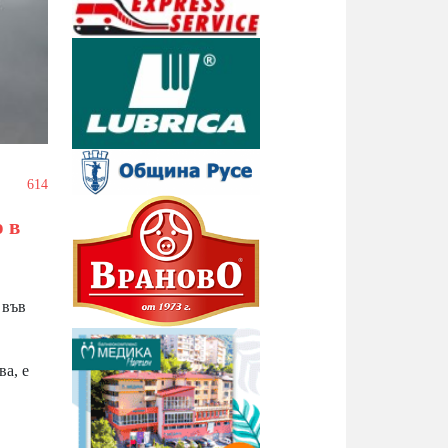
/
614
о в
 във
а, е