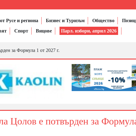
от Русе и региона
Бизнес и Туризъм
Общество
Позиц
вят
Спорт
Вицове
Парл. избори, април 2026
рден за Формула 1 от 2027 г.
ла Цолов е потвърден за Формул