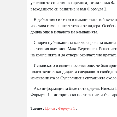
успешните си изяви в картинга, титлата във Ф
възходящото си развитие и във Формула 2.
В дебютния си сезон в шампионата той вече им
изостава само на шест точки от лидера. Особен
дошла още в началото на кампанията.
Според публикацията ключова роля за окончат
световния шампион Макс Верстапен. Решението
на компанията и да отвори окончателно вратата
Испанското издание посочва още, че българинът
подготвеният кандидат за следващото свободно 
изискванията за Суперлиценз ситуацията около 
Ако информацията бъде потвърдена, Никола Цо
Формула 1 – историческо постижение за българ
Тагове :
Цолов
,
Формула 1
,