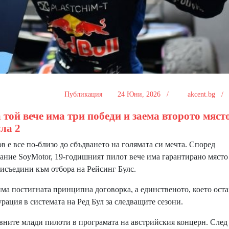
Публикация
24 Юни, 2026 /
akcent.bg 
той вече има три победи и заема второто мяст
ла 2
е все по-близо до сбъдването на голямата си мечта. Според
ание SoyMotor, 19-годишният пилот вече има гарантирано място
присъедини към отбора на Рейсинг Булс.
а постигната принципна договорка, а единственото, което остав
рация в системата на Ред Бул за следващите сезони.
вните млади пилоти в програмата на австрийския концерн. След