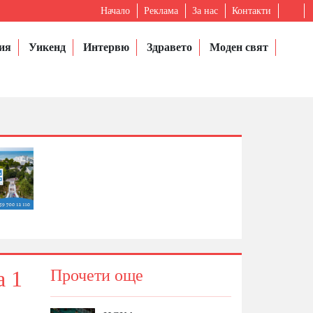
Начало
Реклама
За нас
Контакти
ия
Уикенд
Интервю
Здравето
Моден свят
а 1
Прочети още