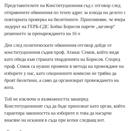
Представителите на Конституционния съд с отговор след
отправените обвинения по техен адрес за изхода на делото с
повторната проверка на бюлетините. Припомняме, че вчера
лидерът на ГЕРБ-СДС Бойко Борисов нарече „заговор“
решението за пренареждането на 16 о
Ден след политическите обвинения отговор дойде от
конституционния съдия проф. Атанас Семов, който видя
като обида към страната твърденията на Борисов. Според
проф. Семов са нужни промени в метода на провеждане на
изборите у нас, като секционните комисии не трябва да
броят бюлетини, а само да организират провеждането на
вота.
Той не изключи и възможността занапред
Конституционният съд да бъде припознат като орган, който
гарантира законността на изборите и това да насърчи
внасяне на искания в съда при всеки следващ вот.