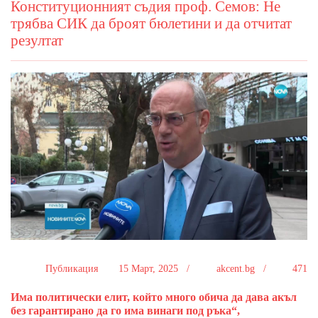
Конституционният съдия проф. Семов: Не
трябва СИК да броят бюлетини и да отчитат
резултат
Публикация
15 Март, 2025 /
akcent.bg /
471
Има политически елит, който много обича да дава акъл
без гарантирано да го има винаги под ръка“,