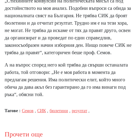
„Стихийните конвулсии на политическата мисъл са под
достойнството на моя анализ. Подобни въпроси са обида за
националната свяст на България. Не трябва СИК да броят
бюлетини и да отчитат резултат. Трудно им е на тези хора,
не могат. Не трябва да искаме от тях да правят друго, освен
да организират и да проведат по един справедлив,
законосъобразен начин изборния ден. Нищо повече СИК не
трябва да правят“, категоричен беше проф. Семов.
А на въпрос според него кой трябва да свърши останалата
работа, той отговори: „Не е моя работа в момента да
предлагам решения. Има политически елит, който много
обича да дава акъл без гарантирано да го има винаги под
ръка“, обясни той.
Тагове :
Семов
,
СИК
,
бюлетини
,
резултат
,
Прочети още