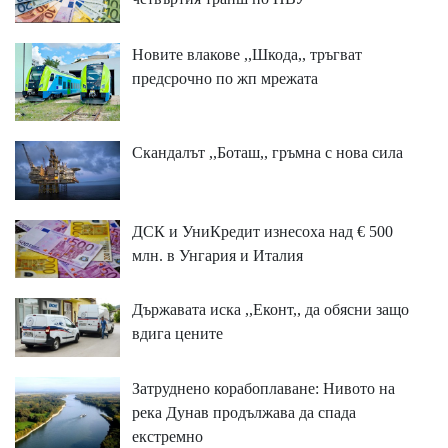
Новите влакове ,,Шкода,, тръгват
предсрочно по жп мрежата
Скандалът ,,Боташ,, гръмна с нова сила
ДСК и УниКредит изнесоха над € 500
млн. в Унгария и Италия
Държавата иска ,,Еконт,, да обясни защо
вдига цените
Затруднено корабоплаване: Нивото на
река Дунав продължава да спада
екстремно