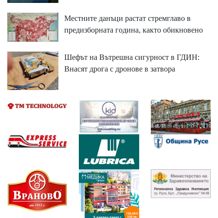
Местните данъци растат стремглаво в
предизборната година, както обикновено
Шефът на Вътрешна сигурност в ГДИН:
Внасят дрога с дронове в затвора