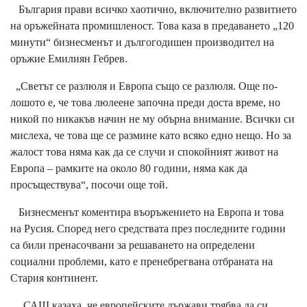
България прави всичко хаотично, включително развитието
на оръжейната промишленост. Това каза в предаването „120
минути“ бизнесменът и дългогодишен производител на
оръжие Емилиян Гебрев.
„Светът се разлюля и Европа също се разлюля. Още по-
лошото е, че това люлеене започна преди доста време, но
никой по никакъв начин не му обърна внимание. Всички си
мислеха, че това ще се размине като всяко едно нещо. Но за
жалост това няма как да се случи и спокойният живот на
Европа – рамките на около 80 години, няма как да
просъществува“, посочи още той.
Бизнесменът коментира въоръжението на Европа и това
на Русия. Според него средствата през последните години
са били пренасочвани за решаването на определени
социални проблеми, като е пренебрегвана отбраната на
Стария континент.
„САЩ казаха, че европейските държави трябва да си