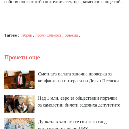
собственост от отбранителния сектор“, коментира още той.
Тагове :
Гебрев
,
промишленост
,
оръжия
,
Прочети още
Сметната палата започна проверка за
конфликт на интереси на Делян Пеевски
Над 1 млн. евро за обществени поръчки
за самолетни билети заделиха депутатите
Дупката в хазната се сви леко след
четвъртия транш по ПВУ