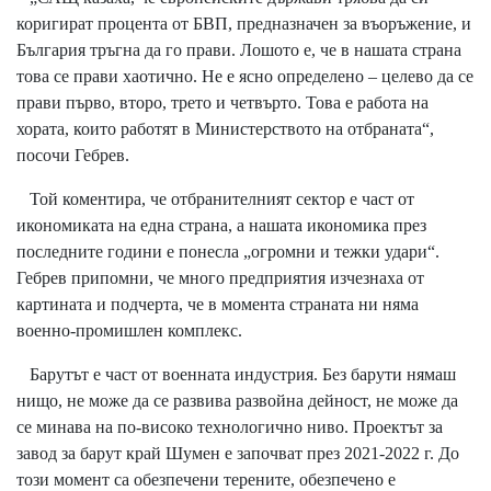
коригират процента от БВП, предназначен за въоръжение, и
България тръгна да го прави. Лошото е, че в нашата страна
това се прави хаотично. Не е ясно определено – целево да се
прави първо, второ, трето и четвърто. Това е работа на
хората, които работят в Министерството на отбраната“,
посочи Гебрев.
Той коментира, че отбранителният сектор е част от
икономиката на една страна, а нашата икономика през
последните години е понесла „огромни и тежки удари“.
Гебрев припомни, че много предприятия изчезнаха от
картината и подчерта, че в момента страната ни няма
военно-промишлен комплекс.
Барутът е част от военната индустрия. Без барути нямаш
нищо, не може да се развива развойна дейност, не може да
се минава на по-високо технологично ниво. Проектът за
завод за барут край Шумен е започват през 2021-2022 г. До
този момент са обезпечени терените, обезпечено е