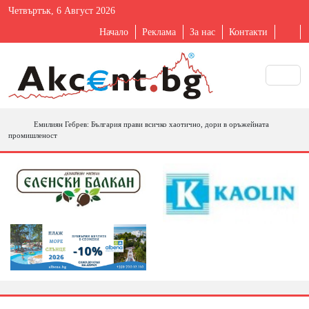
Четвъртък, 6 Август 2026
Начало
Реклама
За нас
Контакти
Емилиян Гебрев: България прави всичко хаотично, дори в оръжейната
промишленост