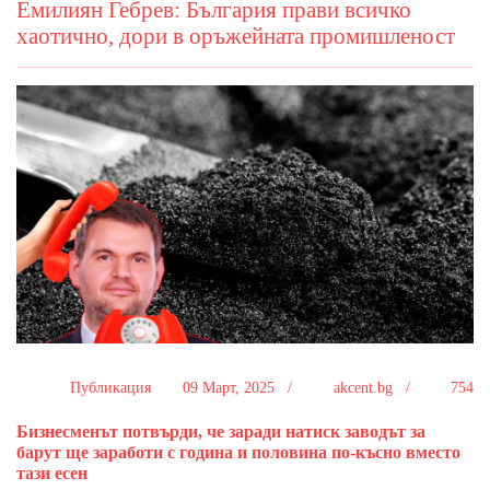
Емилиян Гебрев: България прави всичко
хаотично, дори в оръжейната промишленост
Публикация
09 Март, 2025 /
akcent.bg /
754
Бизнесменът потвърди, че заради натиск заводът за
барут ще заработи с година и половина по-късно вместо
тази есен