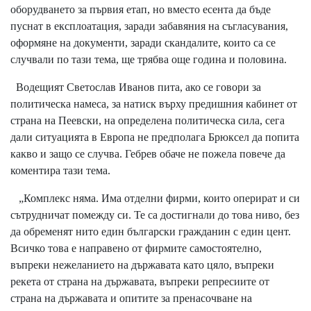
оборудването за първия етап, но вместо есента да бъде
пуснат в експлоатация, заради забавяния на съгласувания,
оформяне на документи, заради скандалите, които са се
случвали по тази тема, ще трябва още година и половина.
Водещият Светослав Иванов пита, ако се говори за
политическа намеса, за натиск върху предишния кабинет от
страна на Пеевски, на определена политическа сила, сега
дали ситуацията в Европа не предполага Брюксел да попита
какво и защо се случва. Гебрев обаче не пожела повече да
коментира тази тема.
„Комплекс няма. Има отделни фирми, които оперират и си
сътрудничат помежду си. Те са достигнали до това ниво, без
да обременят нито един български гражданин с един цент.
Всичко това е направено от фирмите самостоятелно,
въпреки нежеланието на държавата като цяло, въпреки
рекета от страна на държавата, въпреки репресиите от
страна на държавата и опитите за пренасочване на