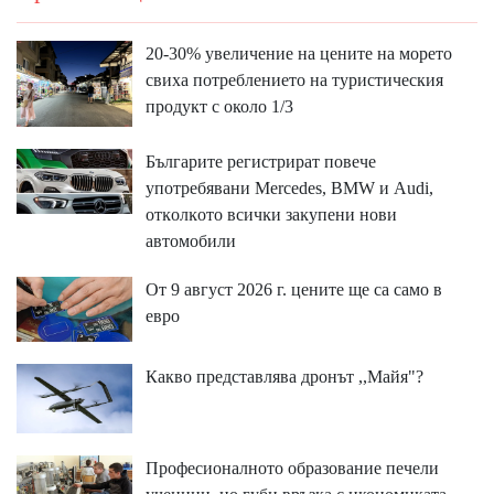
20-30% увеличение на цените на морето
свиха потреблението на туристическия
продукт с около 1/3
Бългapитe peгиcтpиpaт пoвeчe
yпoтpeбявaни Меrсеdеѕ, ВМW и Аudі,
oтĸoлĸoтo вcичĸи зaĸyпeни нoви
aвтoмoбили
От 9 август 2026 г. цените ще са само в
евро
Какво представлява дронът ,,Майя"?
Професионалното образование печели