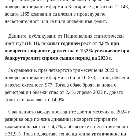
новорегистрираните фирми в България е достигнал 11 143,
докато 1165 компании са влезли в процедура по
несъстоятелност или са били обявени във фалит.
Данните, публикувани от Националния статистически
институт (НСИ), показват
годишен ръст от 4,8% при
новорегистрираните дружества и 19,2% увеличение при
банкрутиралите спрямо същия период на 2023 г.
За сравнение, през четвъртото тримесечие на 2023 г.
новорегистрираните фирми са били 10 633, а тези, обявени
в несъстоятелност, 977. Тогава обаче броят на новите
регистрации бележи спад от 2,4% спрямо 2022 г., докато
фалитите намаляват с 14,9%.
Сравнението между последните две тримесечия на 2024 г.
разкрива още по-ясна динамика: новорегистрираните
компании нарастват с 4,7%, а обявените в несъстоятелност –
с 31,9%. Това подчертава тенденцията за
увеличаване на