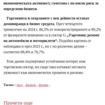
икономическата активност, съчетана с по-висок риск за
определени бизнеси.
Търговията и свързаните с нея дейности остават
доминиращи в бизнес средата
. През четвъртото
тримесечие на 2024 г. 86,3% от новорегистрираните и 89,2%
от фалиралите компании са в сектор G
„Търговия; ремонт
на автомобили и мотоциклети“.
Подобна картина се
наблюдава и през 2023 г., но с по-различни дялове –
съответно 88,4% и 76,7%.
Тези данни подчертават устойчивия интерес към
търговския сектор, но също така изтъкват неговата
уязвимост към икономически промени и рискове.
Тагове :
ръст
,
фалити
,
фирми
,
Прочети още