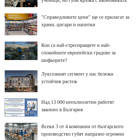
ученици, но губи връзка с икономиката
"Справедливите цени" ще се прилагат за
храни, цигари и напитки
Кои са най-стресиращите и най-
спокойните европейски градове за
шофьорите?
Луксозният сегмент у нас бележи
устойчив растеж
Над 13 000 непълнолетни работят
законно в България
Всеки 3 от 4 компании от българското
производство губят напразно огромни