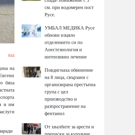
спада- понижение с 3
см. при водомерен пост
Русе.
УМБАЛ МЕДИКА Русе
обнови изцяло
отделението си по
Анестезиология и
/
844
интензивно лечение
ина на
Повдигнаха обвинение
 Евгени
на 8 лица, свързани с
то бяха
организирана престъпна
стната
група с цел
 спорта
производство и
и и им
разпространение на
заслуги
фентанил
От хвалбите за арести и
заради
преписки за купуване