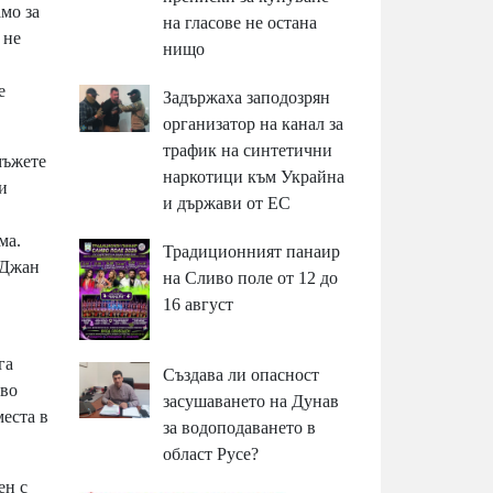
амо за
на гласове не остана
 не
нищо
е
Задържаха заподозрян
организатор на канал за
трафик на синтетични
мъжете
наркотици към Украйна
и
и държави от ЕС
ма.
Традиционният панаир
 Джан
на Сливо поле от 12 до
16 август
га
Създава ли опасност
рво
засушаването на Дунав
еста в
за водоподаването в
област Русе?
ен с