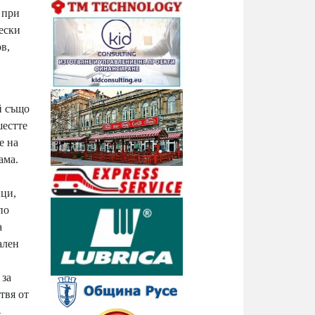
 при
чески
в,
й също
шестте
е на
ама.
ици,
по
а
ален
 за
твя от
4