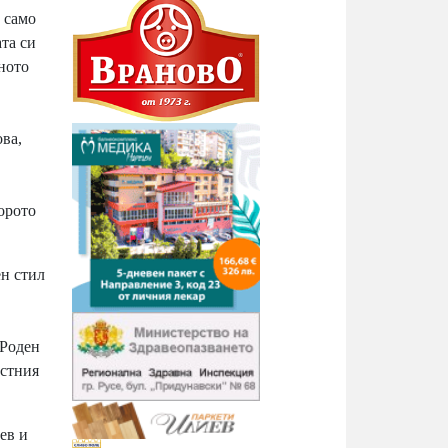
 само
та си
ното
ова,
орото
н стил
 Роден
остния
ев и