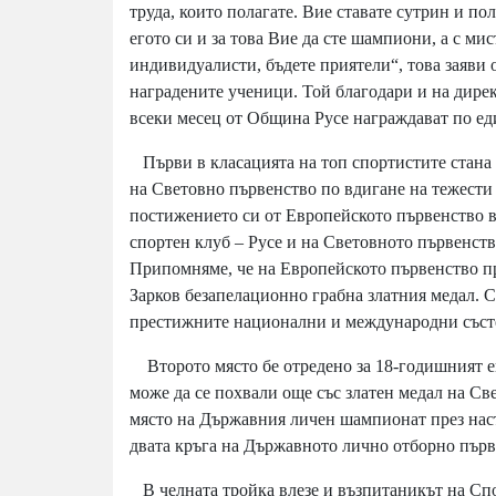
труда, които полагате. Вие ставате сутрин и по
егото си и за това Вие да сте шампиони, а с ми
индивидуалисти, бъдете приятели“, това заяви
наградените ученици. Той благодари и на дирек
всеки месец от Община Русе награждават по ед
Първи в класацията на топ спортистите стана
на Световно първенство по вдигане на тежести 
постижението си от Европейското първенство 
спортен клуб – Русе и на Световното първенств
Припомняме, че на Европейското първенство п
Зарков безапелационно грабна златния медал. С
престижните национални и международни съст
Второто място бе отредено за 18-годишният е
може да се похвали още със златен медал на Све
място на Държавния личен шампионат през наст
двата кръга на Държавното лично отборно първ
В челната тройка влезе и възпитаникът на Сп