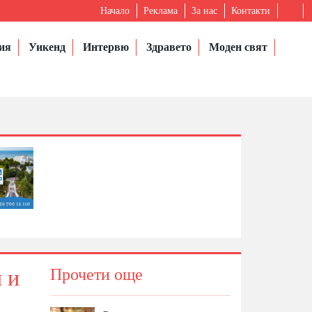
Начало
Реклама
За нас
Контакти
ия
Уикенд
Интервю
Здравето
Моден свят
 и
Прочети още