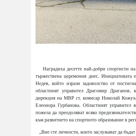
Наградиха десетте най-добри спортисти на 
тържествена церемония днес. Инициативата е
Недев, който изрази задоволство от постигн
областният управител Драгомир Драганов, 
дирекция на МВР ст. комисар Николай Кожуха
Елеонора Гурбанова. Областният управител 
пожела да преодоляват всяко предизвикателство
към развитието на спортното образование в ре
„Вие сте личности, които заслужават да бъдат 