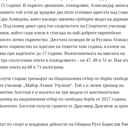
о 15 години. В първото движение, изхвърляне, Александър записа
кването той успя да задържи два пъти успешно щангата над глава
 Сара Ахмедова, която наскоро завоюва сребърен медал на държав
и. Под номер девет сред топ спортистите на Спортното училище
нков, който също влиза в списъка на най-добрите европейски
вното лично първенство. Десетата позиция бе за Руслана Атанас
кото първенство по вдигане на тежести тази година. я излезе на
ама при кадетките до 17 години. Възпитаничката на школата на
три сполучливи опита в изхвърлянето – на 47, 49 и 51 кг. Във вт
иви опита на 68 и 71 килограма.
олучи старши треньорът на Националния отбор по борба свободе
то училище „Майор Атанас Узузнов“. Той е и личен треньор на
нтин Ангелов е и носител на три медала от континентални
ционер на националния отбор по свободна борба от 2017 година.
. Валентин Ангелов получи грамота от Драгомир Драганов за цял
ът по спорт и младежки дейности на Община Русе Борислав Рач