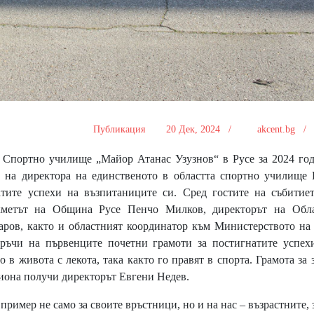
Публикация
20 Дек, 2024 /
akcent.bg 
Спортно училище „Майор Атанас Узузнов“ в Русе за 2024 год
 на директора на единственото в областта спортно училище
атите успехи на възпитаниците си. Сред гостите на събитие
кметът на Община Русе Пенчо Милков, директорът на Обла
ров, както и областният координатор към Министерството на
връчи на първенците почетни грамоти за постигнатите успех
 в живота с лекота, така както го правят в спорта. Грамота за 
гиона получи директорът Евгени Недев.
пример не само за своите връстници, но и на нас – възрастните, 