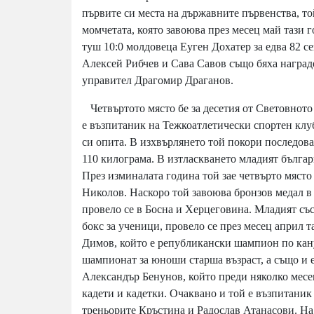
първите си места на държавните първенства, той
момчетата, която завоюва през месец май тази 
туш 10:0 молдовеца Еуген Дохатер за едва 82 с
Алексей Рибчев и Сава Савов също бяха наград
управител Драгомир Драганов.
Четвъртото място бе за десетия от Световното
е възпитаник на Тежкоатлетически спортен клу
си опита. В изхвърлянето той покори последова
110 килограма. В изтласкването младият българ
През изминалата година той зае четвърто място
Николов. Наскоро той завоюва бронзов медал в 
провело се в Босна и Херцеговина. Младият съ
бокс за ученици, провело се през месец април т
Димов, който е републикански шампион по кан
шампионат за юноши старша възраст, а също и е
Александър Бенунов, който преди няколко месе
кадети и кадетки. Очаквано и той е възпитаник
треньорите Кръстина и Радослав Атанасови. На