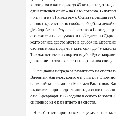
килограма в категория до 49 кг при кадетите д
един успешен опит – на 63 килограма. В изтлас
– на 77 и на 81 килограма. Осмата позиция зае
лично първенство по свободна борба за девойк
„Майор Атанас Узузнов“ се записа Божидар Тра
състезатели по кану-каяк и победител на Държа
която записа девето място в двубоя на Европейс
състезателния подиум в категория до 49 килогр
Тежкоатлетически спортен клуб – Русе направи 
движение – изтласкване тя направи два сполучл
Специална награда за развитието на спорта п
Валентин Ангелов, който е и учител в Спортно
олимпийския шампион Магомед Рамазанов. Вале
първенства при подрастващите, а също и селек
е на 3 февруари 1965 година в селото Бъзовец
си принос към развитието на спорта.
На събитието присъстваха още заместник-кмет