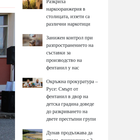
Разкриха
наркооранжерия в
столицата, иззети са
различни наркотици
Занижен контрол при
разпространението на
съставки за
производство на
фентанил у нас
Окръжна прокуратура –
Русе: Смърт от
фентанил в двор на
детска градина доведе
до разкриването на
двете престъпни групи
Дунав продължава да