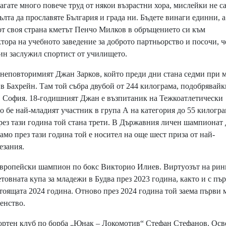
лагате много повече труд от някои възрастни хора, мислейки не с
сълта да прославяте България и града ни. Бъдете винаги единни, а
 от своя страна кметът Пенчо Милков в обръщението си към
тора на учебното заведение за доброто партньорство и посочи, ч
ин заслужил спортист от училището.
 неповторимият Джан Зарков, който преди дни стана седми при 
в Бахрейн. Там той събра двубой от 244 килограма, подобрявайк
в София. 18-годишният Джан е възпитаник на Тежкоатлетически
о бе най-младият участник в група А на категория до 55 килогра
рез тази година той стана трети. В Държавния личен шампионат
амо през тази година той е носител на още шест приза от най-
езания.
вропейски шампион по бокс Викторио Илиев. Виртуозът на рин
товната купа за младежи в Будва през 2023 година, както и с пъ
оящата 2024 година. Отново през 2024 година той заема първи м
енство.
ортен клуб по борба „Юнак – Локомотив“ Стефан Стефанов. Осв