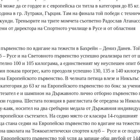
 може да се гордее и с европейска си титла в категория до 85 кг.
година в гр. Лутраки, Гърция. Там на финала той победи с техни
екунди. Треньорите на трите момчета съответно Радослав Атанасо
ени от директора на Спортното училище в Русе и от областния
 първенство по вдигане на тежести в Бахрейн – Дениз Данев. То
б – Русе и на Световното първенство успешно реализира пет от 
телно 100 и 105 килограма, а единственият му неуспешен опит б
ин показа прогрес, като преодоля успешно 130, 135 и 140 килогр
 на Европейското първенство. В челната петица влезе и Никълъс
категория до 63 кг на Европейското първенство по бокс за учен
стезател е и шампион на Държавното лично отборно първенство 
ази година. Шестата позиция в ранглистата бе отредена за Никол
у-каяк, носител на два сребърни медала от Държавния индивиду
вропейски състезател. На седмо място се класира 14-годишният
ца стана седми на Европейско първенство по вдигане на тежести
 на школата на Тежкоатлетически спортен клуб – Русе и се подго
 Европейското първенство той успя да запише общ двубой от 14