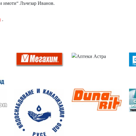
и имоти“ Лъчезар Иванов.
и
,