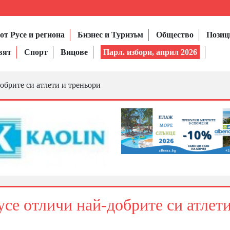
от Русе и региона
Бизнес и Туризъм
Общество
Позиц
вят
Спорт
Вицове
Парл. избори, април 2026
обрите си атлети и треньори
се отличи най-добрите си атлети