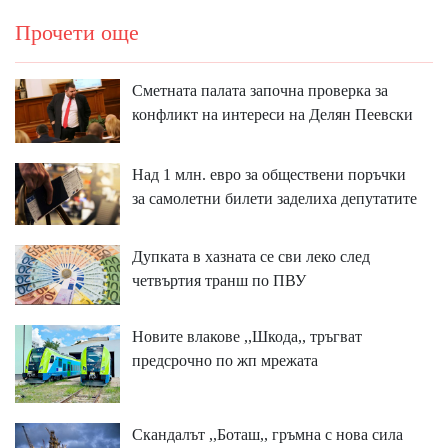
Прочети още
Сметната палата започна проверка за
конфликт на интереси на Делян Пеевски
Над 1 млн. евро за обществени поръчки
за самолетни билети заделиха депутатите
Дупката в хазната се сви леко след
четвъртия транш по ПВУ
Новите влакове ,,Шкода,, тръгват
предсрочно по жп мрежата
Скандалът ,,Боташ,, гръмна с нова сила