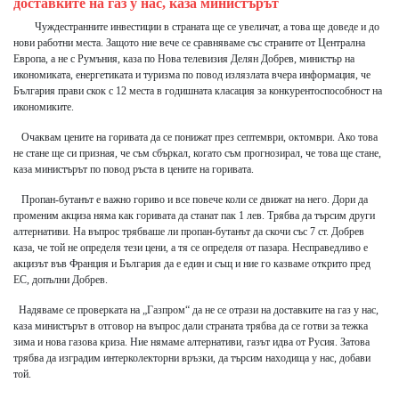
доставките на газ у нас, каза министърът
Чуждестранните инвестиции в страната ще се увеличат, а това ще доведе и до
нови работни места. Защото ние вече се сравняваме със страните от Централна
Европа, а не с Румъния, каза по Нова телевизия Делян Добрев, министър на
икономиката, енергетиката и туризма по повод излязлата вчера информация, че
България прави скок с 12 места в годишната класация за конкурентоспособност на
икономиките.
Очаквам цените на горивата да се понижат през септември, октомври. Ако това
не стане ще си призная, че съм сбъркал, когато съм прогнозирал, че това ще стане,
каза министърът по повод ръста в цените на горивата.
Пропан-бутанът е важно гориво и все повече коли се движат на него. Дори да
променим акциза няма как горивата да станат пак 1 лев. Трябва да търсим други
алтернативи. На въпрос трябваше ли пропан-бутанът да скочи със 7 ст. Добрев
каза, че той не определя тези цени, а тя се определя от пазара. Несправедливо е
акцизът във Франция и България да е един и същ и ние го казваме открито пред
ЕС, допълни Добрев.
Надяваме се проверката на „Газпром“ да не се отрази на доставките на газ у нас,
каза министърът в отговор на въпрос дали страната трябва да се готви за тежка
зима и нова газова криза. Ние нямаме алтернативи, газът идва от Русия. Затова
трябва да изградим интерколекторни връзки, да търсим находища у нас, добави
той.