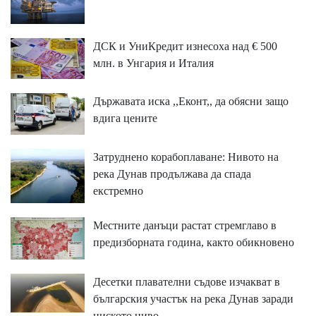
ДСК и УниКредит изнесоха над € 500
млн. в Унгария и Италия
Държавата иска ,,Еконт,, да обясни защо
вдига цените
Затруднено корабоплаване: Нивото на
река Дунав продължава да спада
екстремно
Местните данъци растат стремглаво в
предизборната година, както обикновено
Десетки плавателни съдове изчакват в
българския участък на река Дунав заради
ниското ниво