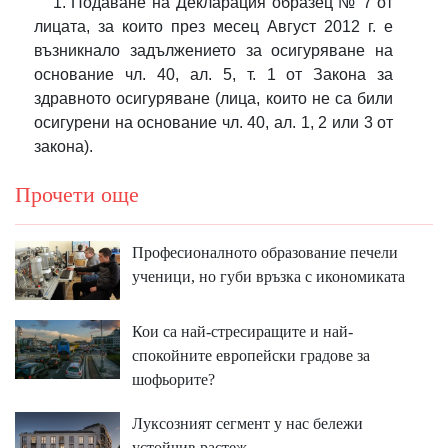
1. Подаване на Декларация образец № 7 от
лицата, за които през месец Август 2012 г. е
възникнало задължението за осигуряване на
основание
чл. 40, ал. 5, т. 1
от Закона за
здравното осигуряване (лица, които не са били
осигурени на основание чл. 40, ал. 1, 2 или 3 от
закона).
Прочети още
Професионалното образование печели
ученици, но губи връзка с икономиката
Кои са най-стресиращите и най-
спокойните европейски градове за
шофьорите?
Луксозният сегмент у нас бележи
устойчив растеж