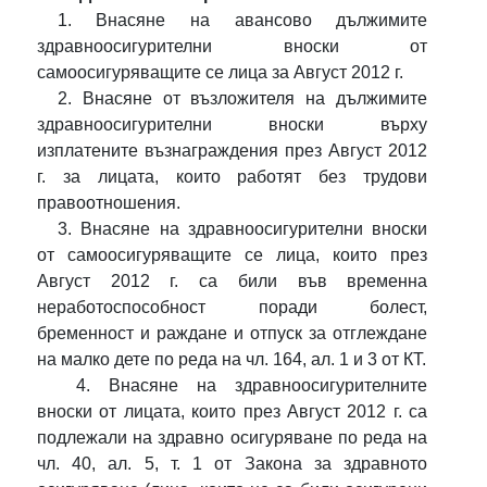
1. Внасяне на авансово дължимите
здравноосигурителни вноски от
самоосигуряващите се лица за Август 2012 г.
2. Внасяне от възложителя на дължимите
здравноосигурителни вноски върху
изплатените възнаграждения през Август 2012
г. за лицата, които работят без трудови
правоотношения.
3. Внасяне на здравноосигурителни вноски
от самоосигуряващите се лица, които през
Август 2012 г. са били във временна
неработоспособност поради болест,
бременност и раждане и отпуск за отглеждане
на малко дете по реда на
чл. 164, ал. 1 и 3
от КТ.
4. Внасяне на здравноосигурителните
вноски от лицата, които през Август 2012 г. са
подлежали на здравно осигуряване по реда на
чл. 40, ал. 5, т. 1 от Закона за здравното