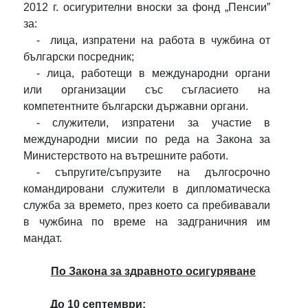
2012 г. осигурителни вноски за фонд „Пенсии”
за:
-
лица, изпратени на работа в чужбина от
български посредник;
- лица, работещи в международни органи
или организации със съгласието на
компетентните български държавни органи.
- служители, изпратени за участие в
международни мисии по реда на
Закона за
Министерството на вътрешните работи.
-
съпругите/съпрузите на дългосрочно
командировани служители в дипломатическа
служба за времето, през което са пребивавали
в чужбина по време на задграничния им
мандат.
По Закона за здравното осигуряване
До 10 септември: