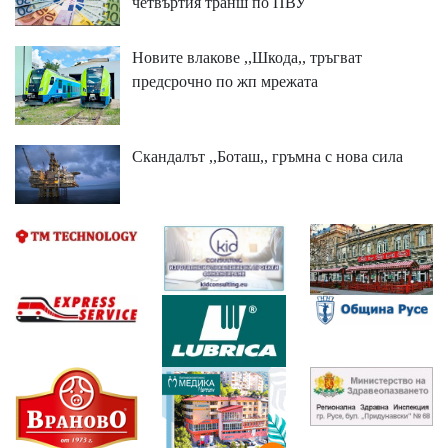
четвъртия транш по ПВУ
Новите влакове ,,Шкода,, тръгват
предсрочно по жп мрежата
Скандалът ,,Боташ,, гръмна с нова сила