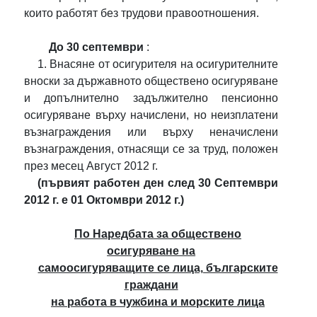
които работят без трудови правоотношения.
До 30 септември
:
1. Внасяне от осигурителя на осигурителните
вноски за държавното обществено осигуряване
и допълнително задължително пенсионно
осигуряване върху начислени, но неизплатени
възнаграждения или върху неначислени
възнаграждения, отнасящи се за труд, положен
през месец Август 2012 г.
(първият работен ден след 30 Септември
2012 г. е 01 Октомври 2012 г.)
По Наредбата за обществено
осигуряване на
самоосигуряващите се лица, българските
граждани
на работа в чужбина и морските лица