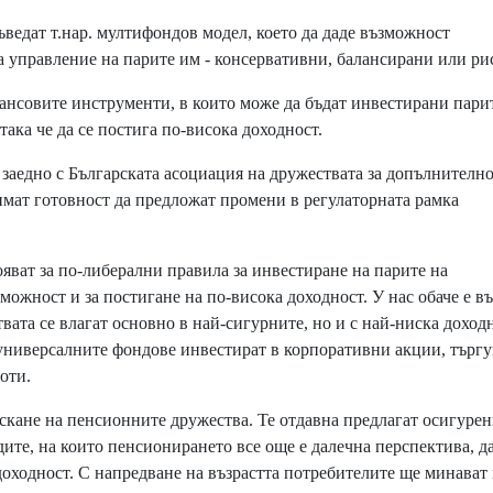
едат т.нар. мултифондов модел, което да даде възможност
а управление на парите им - консервативни, балансирани или ри
ансовите инструменти, в които може да бъдат инвестирани пари
ака че да се постига по-висока доходност.
заедно с Българската асоциация на дружествата за допълнителн
имат готовност да предложат промени в регулаторната рамка
ват за по-либерални правила за инвестиране на парите на
зможност и за постигане на по-висока доходност. У нас обаче е в
вата се влагат основно в най-сигурните, но и с най-ниска доход
универсалните фондове инвестират в корпоративни акции, търг
оти.
кане на пенсионните дружества. Те отдавна предлагат осигурен
дите, на които пенсионирането все още е далечна перспектива, да
доходност. С напредване на възрастта потребителите ще минават 