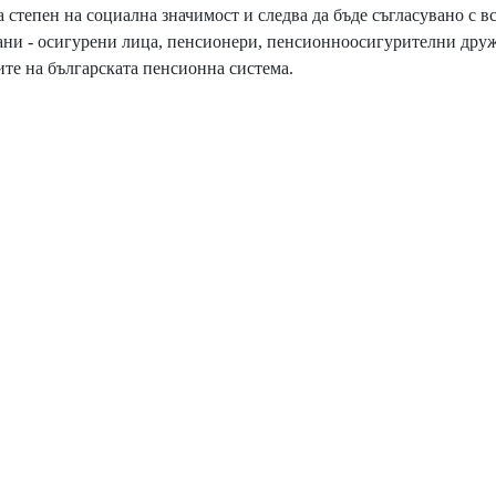
а степен на социална значимост и следва да бъде съгласувано с в
ани - осигурени лица, пенсионери, пенсионноосигурителни друж
ите на българската пенсионна система.