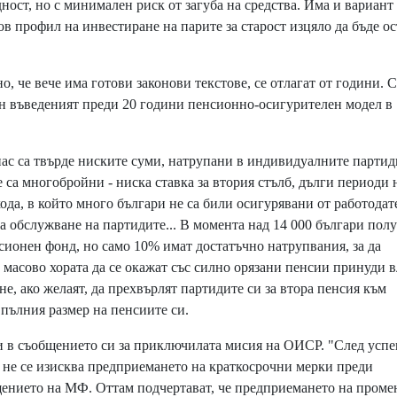
ност, но с минимален риск от загуба на средства. Има и вариант
ов профил на инвестиране на парите за старост изцяло да бъде о
, че вече има готови законови текстове, се отлагат от години. С
н въведеният преди 20 години пенсионно-осигурителен модел в
ас са твърде ниските суми, натрупани в индивидуалните партид
 са многобройни - ниска ставка за втория стълб, дълги периоди 
ода, в който много българи не са били осигурявани от работодат
за обслужване на партидите... В момента над 14 000 българи пол
сионен фонд, но само 10% имат достатъчно натрупвания, за да
масово хората да се окажат със силно орязани пенсии принуди в
е, ако желаят, да прехвърлят партидите си за втора пенсия към
пълния размер на пенсиите си.
 в съобщението си за приключилата мисия на ОИСР. "След усп
а не се изисква предприемането на краткосрочни мерки преди
щението на МФ. Оттам подчертават, че предприемането на проме