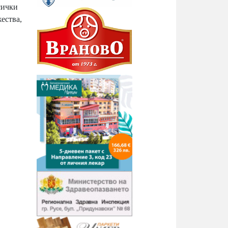
сички
ества,