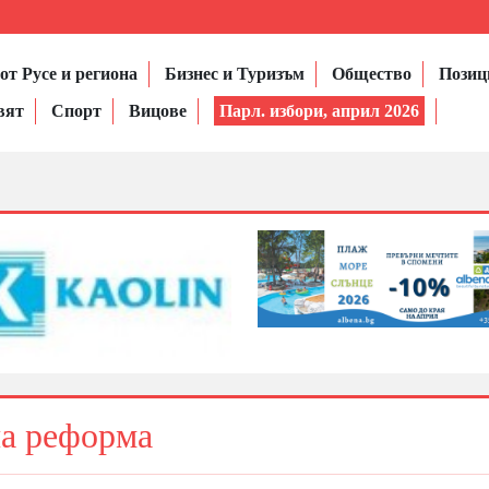
от Русе и региона
Бизнес и Туризъм
Общество
Позиц
вят
Спорт
Вицове
Парл. избори, април 2026
на реформа