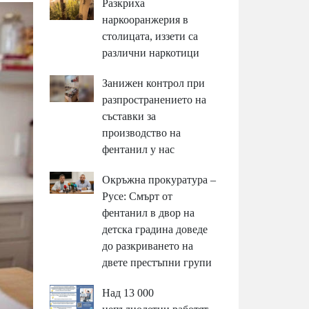
Разкриха
наркооранжерия в
столицата, иззети са
различни наркотици
Занижен контрол при
разпространението на
съставки за
производство на
фентанил у нас
Окръжна прокуратура –
Русе: Смърт от
фентанил в двор на
детска градина доведе
до разкриването на
двете престъпни групи
Над 13 000