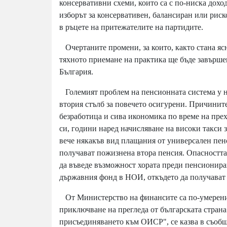
консервативни схеми, които са с по-ниска доход
изборът за консервативен, балансиран или риск
в ръцете на притежателите на партидите.
Очертаните промени, за които, както стана ясно
тяхното приемане на практика ще бъде завърше
България.
Големият проблем на пенсионната система у н
втория стълб за повечето осигурени. Причините
безработица и сива икономика по време на прех
си, години наред начисляване на високи такси 
вече някакъв вид плащания от универсален пен
получават пожизнена втора пенсия. Опасността 
да въведе възможност хората преди пенсиониран
държавния фонд в НОИ, откъдето да получават 
От Министерство на финансите са по-умерени
приключване на прегледа от българската стран
присъединяването към ОИСР", се казва в съоб