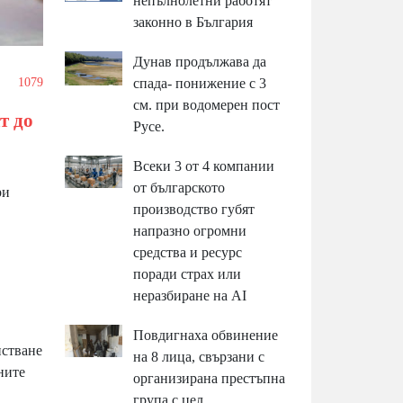
непълнолетни работят
законно в България
Дунав продължава да
1079
спада- понижение с 3
см. при водомерен пост
т до
Русе.
Всеки 3 от 4 компании
от българското
ри
производство губят
напразно огромни
средства и ресурс
поради страх или
неразбиране на AI
Повдигнаха обвинение
нстване
на 8 лица, свързани с
ните
организирана престъпна
група с цел