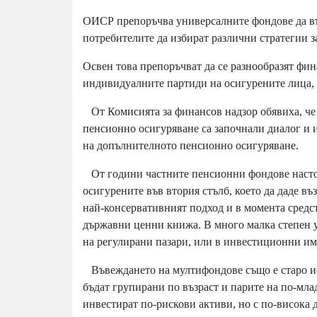
ОИСР препоръчва универсалните фондове да във
потребителите да избират различни стратегии з
Освен това препоръчват да се разнообразят фин
индивидуалните партиди на осигурените лица, т
От Комисията за финансов надзор обявиха, че 
пенсионно осигуряване са започнали диалог и 
на допълнителното пенсионно осигуряване.
От години частните пенсионни фондове настоя
осигурените във втория стълб, което да даде въ
най-консервативният подход и в момента средст
държавни ценни книжа. В много малка степен 
на регулирани пазари, или в инвестиционни им
Въвеждането на мултифондове също е старо ис
бъдат групирани по възраст и парите на по-мла
инвестират по-рискови активи, но с по-висока 