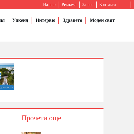
Начало
Реклама
За нас
Контакти
ия
Уикенд
Интервю
Здравето
Моден свят
Прочети още