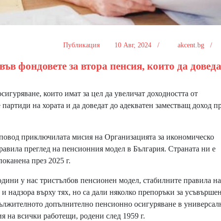
Публикация
10 Авг, 2024 /
akcent.bg /
ъв фондовете за втора пенсия, които да доведа
игуряване, които имат за цел да увеличат доходността от
партиди на хората и да доведат до адекватен заместващ доход п
повод приключилата мисия на Организацията за икономическо
равила преглед на пенсионния модел в България. Страната ни е
оканена през 2025 г.
ини у нас тристълбов пенсионен модел, стабилните правила на
 и надзора върху тях, но са дали няколко препоръки за усъвърше
задължителното допълнително пенсионно осигуряване в универсал
я на всички работещи, родени след 1959 г.