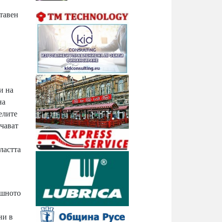
ставен
и на
на
елите
учават
ластта
ешното
ни в