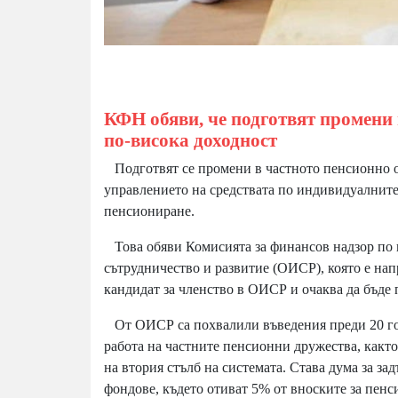
КФН обяви, че подготвят промени в
по-висока доходност
Подготвят се промени в частното пенсионно ос
управлението на средствата по индивидуалните 
пенсиониране.
Това обяви Комисията за финансов надзор по 
сътрудничество и развитие (ОИСР), която е нап
кандидат за членство в ОИСР и очаква да бъде п
От ОИСР са похвалили въведения преди 20 год
работа на частните пенсионни дружества, както
на втория стълб на системата. Става дума за 
фондове, където отиват 5% от вноските за пенси