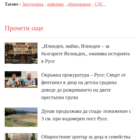
Тагове :
Звезделина
,
реформи
,
образование
,
СДС
,
Прочети още
,,Илинден, майко, Илинден – за
българите Великден,, оживява историята
в Русе
Окръжна прокуратура – Русе: Смърт от
фентанил в двор на детска градина
доведе до разкриването на двете
престъпни групи
Дунав продължава да спада- понижение с
3 см. при водомерен пост Русе.
Общностният център за деца и семейства