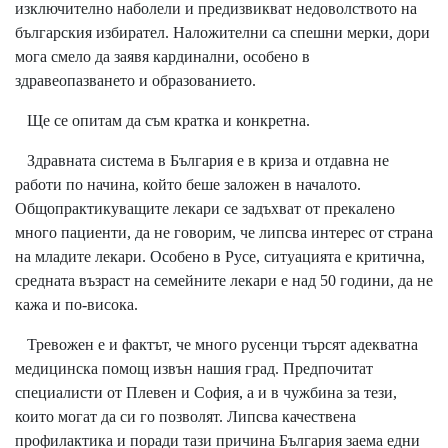
изключително наболели и предизвикват недоволството на
българския избирател. Наложителни са спешни мерки, дори
мога смело да заявя кардинални, особено в
здравеопазването и образованието.
Ще се опитам да съм кратка и конкретна.
Здравната система в България е в криза и отдавна не
работи по начина, който беше заложен в началото.
Общопрактикуващите лекари се задъхват от прекалено
много пациенти, да не говорим, че липсва интерес от страна
на младите лекари. Особено в Русе, ситуацията е критична,
средната възраст на семейните лекари е над 50 години, да не
кажа и по-висока.
Тревожен е и фактът, че много русенци търсят адекватна
медицинска помощ извън нашия град. Предпочитат
специалисти от Плевен и София, а и в чужбина за тези,
които могат да си го позволят. Липсва качествена
профилактика и поради тази причина България заема едни