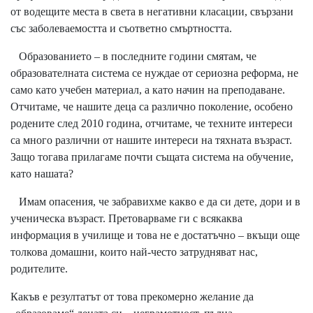
от водещите места в света в негативни класации, свързани
със заболеваемостта и съответно смъртността.
Образованието – в последните години смятам, че
образователната система се нуждае от сериозна реформа, не
само като учебен материал, а като начин на преподаване.
Отчитаме, че нашите деца са различно поколение, особено
родените след 2010 година, отчитаме, че техните интереси
са много различни от нашите интереси на тяхната възраст.
Защо тогава прилагаме почти същата система на обучение,
като нашата?
Имам опасения, че забравихме какво е да си дете, дори и в
ученическа възраст. Претоварваме ги с всякаква
информация в училище и това не е достатъчно – вкъщи още
толкова домашни, които най-често затрудняват нас,
родителите.
Какъв е резултатът от това прекомерно желание да