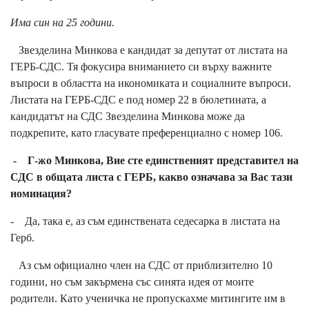
Има син на 25 години.
Звезделина Минкова е кандидат за депутат от листата на
ГЕРБ-СДС. Тя фокусира вниманието си върху важните
въпроси в областта на икономиката и социалните въпроси.
Листата на ГЕРБ-СДС е под номер 22 в бюлетината, а
кандидатът на СДС Звезделина Минкова може да
подкрепите, като гласувате преференциално с номер 106.
- Г-жо Минкова, Вие сте единственият представител на
СДС в общата листа с ГЕРБ, какво означава за Вас тази
номинация?
- Да, така е, аз съм единствената седесарка в листата на
Герб.
Аз съм официално член на СДС от приблизително 10
години, но съм закърмена със синята идея от моите
родители. Като ученичка не пропускахме митингите им в