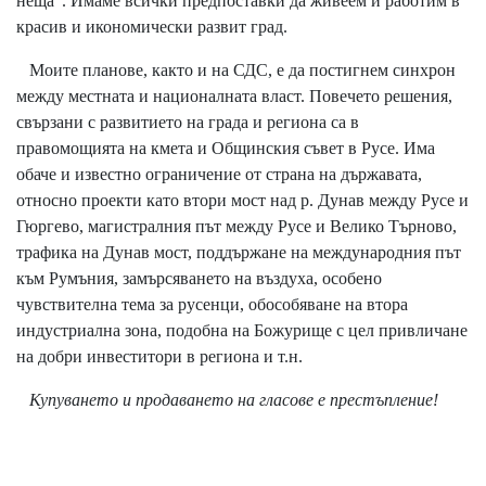
неща“. Имаме всички предпоставки да живеем и работим в
красив и икономически развит град.
Моите планове, както и на СДС, е да постигнем синхрон
между местната и националната власт. Повечето решения,
свързани с развитието на града и региона са в
правомощията на кмета и Общинския съвет в Русе. Има
обаче и известно ограничение от страна на държавата,
относно проекти като втори мост над р. Дунав между Русе и
Гюргево, магистралния път между Русе и Велико Търново,
трафика на Дунав мост, поддържане на международния път
към Румъния, замърсяването на въздуха, особено
чувствителна тема за русенци, обособяване на втора
индустриална зона, подобна на Божурище с цел привличане
на добри инвеститори в региона и т.н.
Купуването и продаването на гласове е престъпление!