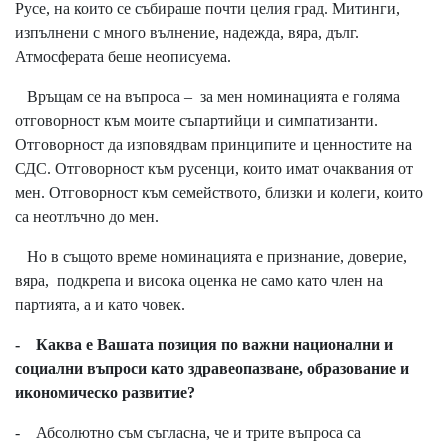
Русе, на които се събираше почти целия град. Митинги,
изпълнени с много вълнение, надежда, вяра, дълг.
Атмосферата беше неописуема.
Връщам се на въпроса – за мен номинацията е голяма
отговорност към моите съпартийци и симпатизанти.
Отговорност да изповядвам принципите и ценностите на
СДС. Отговорност към русенци, които имат очаквания от
мен. Отговорност към семейството, близки и колеги, които
са неотлъчно до мен.
Но в същото време номинацията е признание, доверие,
вяра, подкрепа и висока оценка не само като член на
партията, а и като човек.
- Каква е Вашата позиция по важни национални и
социални въпроси като здравеопазване, образование и
икономическо развитие?
- Абсолютно съм съгласна, че и трите въпроса са