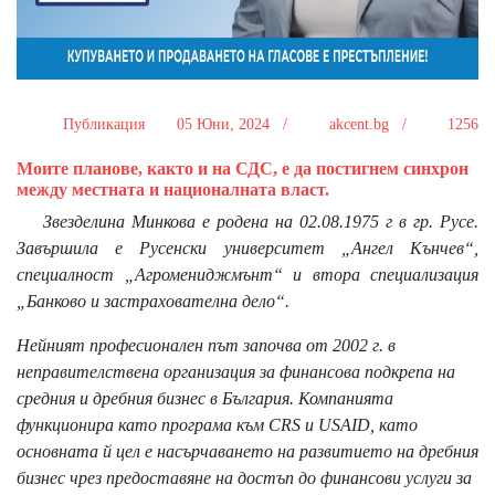
Публикация
05 Юни, 2024 /
akcent.bg /
1256
Моите планове, както и на СДС, е да постигнем синхрон
между местната и националната власт.
Звезделина Минкова е родена на 02.08.1975 г в гр. Русе.
Завършила е Русенски университет „Ангел Кънчев“,
специалност „Агромениджмънт“ и втора специализация
„Банково и застрахователна дело“.
Нейният професионален път започва от 2002 г. в
неправителствена организация за финансова подкрепа на
средния и дребния бизнес в България. Компанията
функционира като програма към CRS и USAID, като
основната й цел е насърчаването на развитието на дребния
бизнес чрез предоставяне на достъп до финансови услуги за