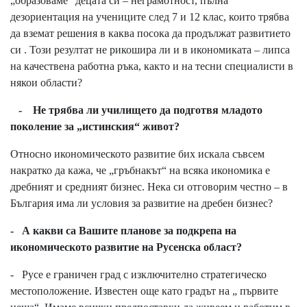
„образоваме“ децата си – неграмотност, пълна
дезориентация на учениците след 7 и 12 клас, които трябва
да вземат решения в каква посока да продължат развитието
си . Този резултат не рикошира ли и в икономиката – липса
на качествена работна ръка, както и на тесни специалисти в
някои области?
- Не трябва ли училището да подготвя младото
поколение за „истинския“ живот?
Относно икономическото развитие бих искала съвсем
накратко да кажа, че „гръбнакът“ на всяка икономика е
дребният и средният бизнес. Нека си отговорим честно – в
България има ли условия за развитие на дребен бизнес?
- А какви са Вашите планове за подкрепа на
икономическото развитие на Русенска област?
- Русе е граничен град с изключително стратегическо
местоположение. Известен още като градът на „ първите