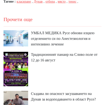
Тагове :
класиране
,
Дунав
,
отбора
,
място
,
тенис
,
Прочети още
УМБАЛ МЕДИКА Русе обнови изцяло
отделението си по Анестезиология и
интензивно лечение
Традиционният панаир на Сливо поле от
12 до 16 август
Създава ли опасност засушаването на
Дунав за водоподаването в област Русе?