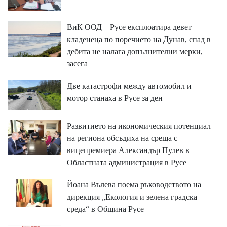
ВиК ООД – Русе експлоатира девет
кладенеца по поречието на Дунав, спад в
дебита не налага допълнителни мерки,
засега
Две катастрофи между автомобил и
мотор станаха в Русе за ден
Развитието на икономическия потенциал
на региона обсъдиха на среща с
вицепремиера Александър Пулев в
Областната администрация в Русе
Йоана Вълева поема ръководството на
дирекция „Екология и зелена градска
среда“ в Община Русе