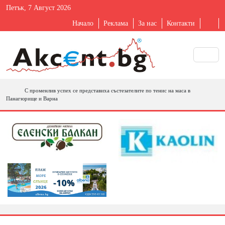
Петък, 7 Август 2026
Начало
Реклама
За нас
Контакти
С променлив успех се представиха състезателите по тенис на маса в
Панагюрище и Варна