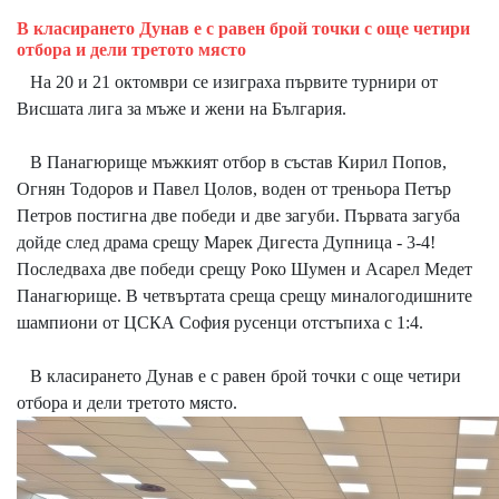
В класирането Дунав е с равен брой точки с още четири
отбора и дели третото място
На 20 и 21 октомври се изиграха първите турнири от
Висшата лига за мъже и жени на България.
В Панагюрище мъжкият отбор в състав Кирил Попов,
Огнян Тодоров и Павел Цолов, воден от треньора Петър
Петров постигна две победи и две загуби. Първата загуба
дойде след драма срещу Марек Дигеста Дупница - 3-4!
Последваха две победи срещу Роко Шумен и Асарел Медет
Панагюрище. В четвъртата среща срещу миналогодишните
шампиони от ЦСКА София русенци отстъпиха с 1:4.
В класирането Дунав е с равен брой точки с още четири
отбора и дели третото място.