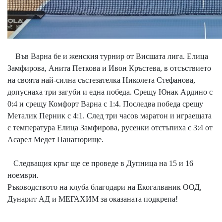
Във Варна бе и женския турнир от Висшата лига. Елица
Замфирова, Анита Петкова и Ивон Кръстева, в отсъствието
на своята най-силна състезателка Николета Стефанова,
допуснаха три загуби и една победа. Срещу Юнак Ардино с
0:4 и срещу Комфорт Варна с 1:4. Последва победа срещу
Металик Перник с 4:1. След три часов маратон и играещата
с температура Елица Замфирова, русенки отстъпиха с 3:4 от
Асарел Медет Панагюрище.
Следващия кръг ще се проведе в Дупница на 15 и 16
ноември.
Ръководството на клуба благодари на Екогалваник ООД,
Дунарит АД и МЕГАХИМ за оказаната подкрепа!