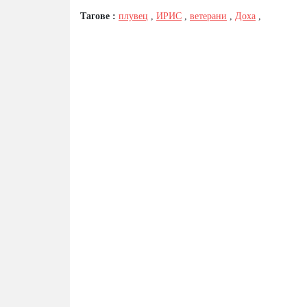
Тагове :
плувец
,
ИРИС
,
ветерани
,
Доха
,