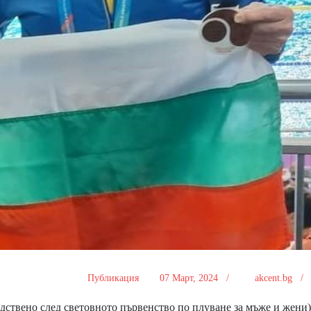
Публикация
07 Март, 2024 /
akcent.bg 
едствено след световното първенство по плуване за мъже и жени)