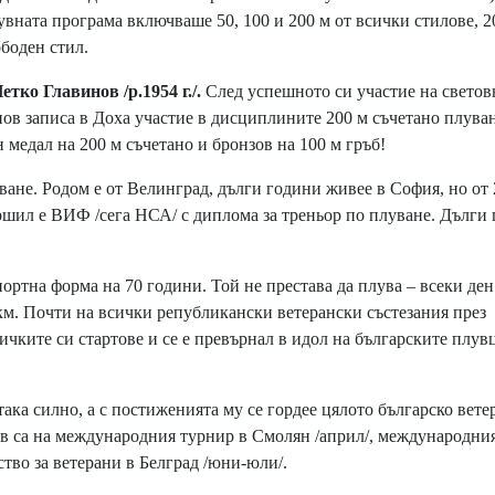
увната програма включваше 50, 100 и 200 м от всички стилове, 2
ободен стил.
о Главинов /р.1954 г./.
След успешното си участие на светов
нов записа в Доха участие в дисциплините 200 м съчетано плуван
 медал на 200 м съчетано и бронзов на 100 м гръб!
не. Родом е от Велинград, дълги години живее в София, но от 2
вършил е ВИФ /сега НСА/ с диплома за треньор по плуване. Дълги
ортна форма на 70 години. Той не престава да плува – всеки ден
км. Почти на всички републикански ветерански състезания през
чките си стартове и се е превърнал в идол на българските плув
ака силно, а с постиженията му се гордее цялото българско вете
в са на международния турнир в Смолян /април/, международни
тво за ветерани в Белград /юни-юли/.