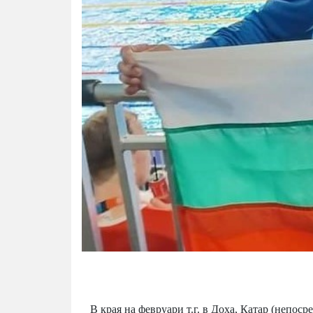
В края на февруари т.г. в Доха, Катар (непоср