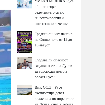
УМБАЛ МЕДИКА Русе
обнови изцяло
отделението си по
Анестезиология и
интензивно лечение
Традиционният панаир
на Сливо поле от 12 до
16 август
Създава ли опасност
засушаването на Дунав
за водоподаването в
област Русе?
ВиК ООД – Русе
експлоатира девет
кладенеца по поречието
на Дунав, спад в дебита