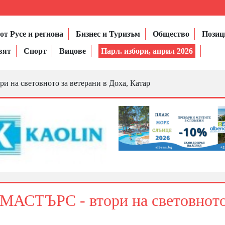
от Русе и региона
Бизнес и Туризъм
Общество
Позиц
вят
Спорт
Вицове
Парл. избори, април 2026
на световното за ветерани в Доха, Катар
АСТЪРС - втори на световното