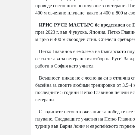
проведе световното по плуване за ветерани. Пл
400 м съчетано плуване, както и 400 и 800 м св
ИРИС РУСЕ МАСТЪРС бе представен от Петк
през 2023 г. във Фукуока, Япония, Петко Глави
м гръб и 400 м свободен стил. Спечели сребърен
Петко Главинов е емблема на българското плува
се състезава за ветеранския отбор на Русе! За
работи в София като учител.
Всъщност, никак не е лесно да си в отлична сп
басейна за своите любими тренировки от 3.5-4 
последните 5 години Петко Главинов печели вси
ветерани.
С годините неговото желание за победа е все т
плуване. Следващите участия на Петко Главино
турнир във Варна /юни/ и европейското първенс