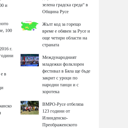
зелена градска среда“ в
00 и
Община Русе
ното
Жълт код за горещо
е, 100
време е обявен за Русе и
още четири области на
страната
016 г.
 години
Международният
младежки фолклорен
фестивал в Бяла ще бъде
 е в
закрит с уроци по
народни танци и с
ци
хоротека
ВМРО-Русе отбеляза
ранско
123 години от
я
Илинденско-
Преображенското