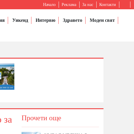
Начало
Реклама
За нас
Контакти
ия
Уикенд
Интервю
Здравето
Моден свят
 за
Прочети още