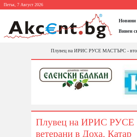
Петък, 7 Август 2026
Новини 
Винен с
Плувец на ИРИС РУСЕ МАСТЪРС - втори 
Плувец на ИРИС РУСЕ М
ветерани в Доха, Катар