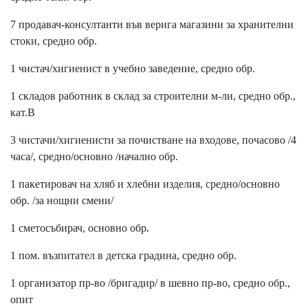
7 продавач-консултанти във верига магазини за хранителни
стоки, средно обр.
1 чистач/хигиенист в учебно заведение, средно обр.
1 складов работник в склад за строителни м-ли, средно обр.,
кат.В
3 чистачи/хигиенисти за почистване на входове, почасово /4
часа/, средно/основно /начално обр.
1 пакетировач на хляб и хлебни изделия, средно/основно
обр. /за нощни смени/
1 сметосъбирач, основно обр.
1 пом. възпитател в детска градина, средно обр.
1 организатор пр-во /бригадир/ в шевно пр-во, средно обр.,
опит