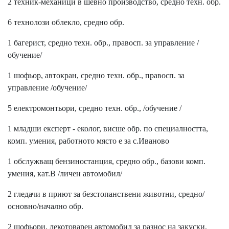
2 техник-механици в шевно производство, средно техн. обр.
6 технолози облекло, средно обр.
1 багерист, средно техн. обр., правосп. за управление /
обучение/
1 шофьор, автокран, средно техн. обр., правосп. за
управление /обучение/
5 електромонтьори, средно техн. обр., /обучение /
1 младши експерт - еколог, висше обр. по специалността,
комп. умения, работното място е за с.Иваново
1 обслужващ бензиностанция, средно обр., базови комп.
умения, кат.В /личен автомобил/
2 гледачи в приют за безстопанствени животни, средно/
основно/начално обр.
2 шофьори, лекотоварен автомобил за разнос на закуски,