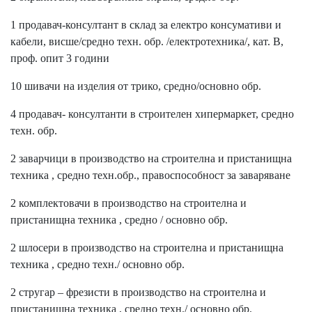
1 продавач-консултант в склад за електро консумативи и
кабели, висше/средно техн. обр. /електротехника/, кат. В,
проф. опит 3 години
10 шивачи на изделия от трико, средно/основно обр.
4 продавач- консултанти в строителен хипермаркет, средно
техн. обр.
2 заварчици в производство на строителна и пристанищна
техника , средно техн.обр., правоспособност за заваряване
2 комплектовачи в производство на строителна и
пристанищна техника , средно / основно обр.
2 шлосери в производство на строителна и пристанищна
техника , средно техн./ основно обр.
2 стругар – фрезисти в производство на строителна и
пристанищна техника , средно техн./ основно обр.