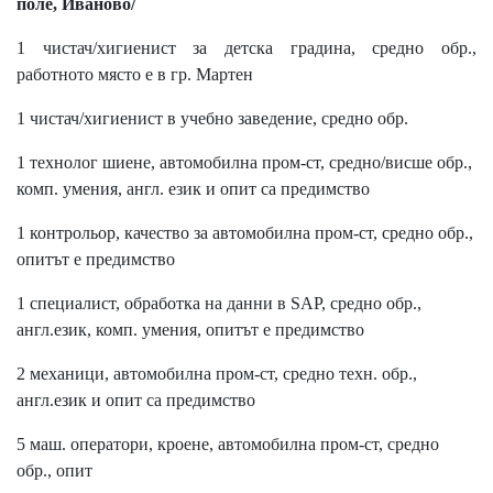
поле, Иваново/
1 чистач/хигиенист за детска градина, средно обр.,
работното място е в гр. Мартен
1 чистач/хигиенист в учебно заведение, средно обр.
1 технолог шиене, автомобилна пром-ст, средно/висше обр.,
комп. умения, англ. език и опит са предимство
1 контрольор, качество за автомобилна пром-ст, средно обр.,
опитът е предимство
1 специалист, обработка на данни в SAP, средно обр.,
англ.език, комп. умения, опитът е предимство
2 механици, автомобилна пром-ст, средно техн. обр.,
англ.език и опит са предимство
5 маш. оператори, кроене, автомобилна пром-ст, средно
обр., опит