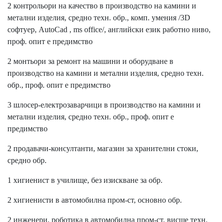
2 контрольори на качество в производство на камини и
метални изделия, средно техн. обр., комп. умения /3D
софтуер, AutoCad , ms office/, английски език работно ниво,
проф. опит е предимство
2 монтьори за ремонт на машини и оборудване в
производство на камини и метални изделия, средно техн.
обр., проф. опит е предимство
3 шлосер-електрозаварчици в производство на камини и
метални изделия, средно техн. обр., проф. опит е
предимство
2 продавачи-консултанти, магазин за хранителни стоки,
средно обр.
1 хигиенист в училище, без изискване за обр.
2 хигиенисти в автомобилна пром-ст, основно обр.
2 инженери, роботика в автомобилна пром-ст, висше техн.