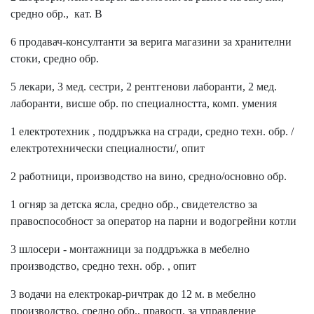
средно обр., кат. В
6 продавач-консултанти за верига магазини за хранителни
стоки, средно обр.
5 лекари, 3 мед. сестри, 2 рентгенови лаборанти, 2 мед.
лаборанти, висше обр. по специалността, комп. умения
1 електротехник , поддръжка на сгради, средно техн. обр. /
електротехнически специалности/, опит
2 работници, производство на вино, средно/основно обр.
1 огняр за детска ясла, средно обр., свидетелство за
правоспособност за оператор на парни и водогрейни котли
3 шлосери - монтажници за поддръжка в мебелно
производство, средно техн. обр. , опит
3 водачи на електрокар-ричтрак до 12 м. в мебелно
производство, средно обр., правосп. за управление