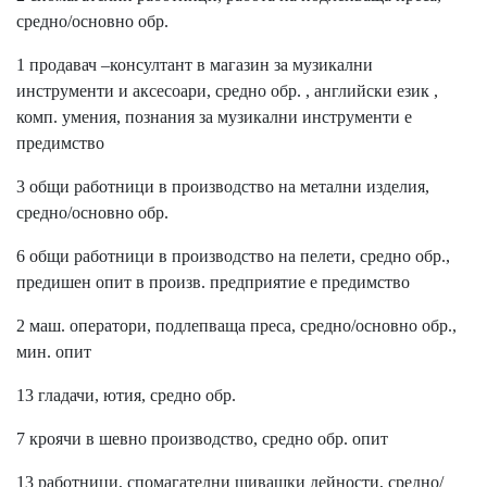
средно/основно обр.
1 продавач –консултант в магазин за музикални
инструменти и аксесоари, средно обр. , английски език ,
комп. умения, познания за музикални инструменти е
предимство
3 общи работници в производство на метални изделия,
средно/основно обр.
6 общи работници в производство на пелети, средно обр.,
предишен опит в произв. предприятие е предимство
2 маш. оператори, подлепваща преса, средно/основно обр.,
мин. опит
13 гладачи, ютия, средно обр.
7 кроячи в шевно производство, средно обр. опит
13 работници, спомагателни шивашки дейности, средно/