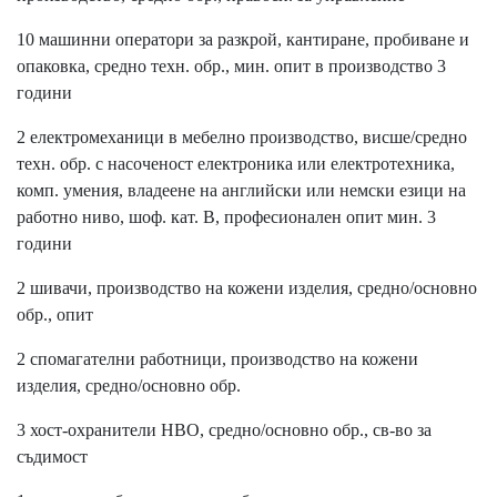
10 машинни оператори за разкрой, кантиране, пробиване и
опаковка, средно техн. обр., мин. опит в производство 3
години
2 електромеханици в мебелно производство, висше/средно
техн. обр. с насоченост електроника или електротехника,
комп. умения, владеене на английски или немски езици на
работно ниво, шоф. кат. В, професионален опит мин. 3
години
2 шивачи, производство на кожени изделия, средно/основно
обр., опит
2 спомагателни работници, производство на кожени
изделия, средно/основно обр.
3 хост-охранители НВО, средно/основно обр., св-во за
съдимост