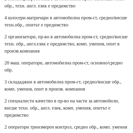
обр., техн. англ. език е предимство
4 шлосери-матричари в автомобилна пром-ст, средно/висше
техн.обр., опитът е предимство
2 организатори, пр-во в автомобилна пром-ст, средно/висше
техн. обр., англ.език е предимство, комп. умения, опит в
произв.компания
20 маш. оператори, автомобилна пром-ст, основно/средно
обр.
3 склададжии в автомобилна пром-ст, средно/висше обр.,
комп. умения, опит в произв. компания
2 специалисти качество в пр-во на части за автомобили,
висше техн. обр., англ. език, комп. умения, опитът е
предимство
2 оператори триизмерен контрол, средно обр., комп. умения