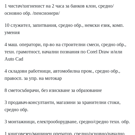
1 чистач/хигиенист на 2 часа за банков клон, средно/
основно обр. /пенсионери/
10 служител, запитвания, средно обр., немски език, комп.
умения
4 маш. оператори, пр-во на строителни смеси, средно обр.,
техн. грамотност, начални познания по Corel Draw и/или
Auto Cad
4 складови работници, автомобилна пром., средно обр.,
правосп. за упр. на мотокар
8 сметосъбирачи, без изискване за образование
3 продавач-консултанти, магазини за хранителни стоки,
средно обр.
3 монтажници, електрооборудване, средно/средно техн. обр.
1 книговезец/машинен оператор, средно/основно/начално