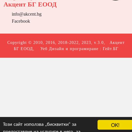
Акцент БГ ЕООД
info@akcent.bg
Facebook
Copyright © 2010, 2016, 2018-2022, 2023, v.3.0,
Акцент
БГ ЕООД
, Уеб Дизайн и програмиране :
Гейт.БГ
Този сайт използва „бисквитки“ за
OK!
предоставяне на услугите в него, за