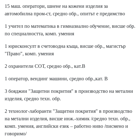
15 маш. оператори, шиене на кожени изделия за
автомобилна пром-ст, средно обр., опитът е предимство
1 учител по математика в гимназиално обучение, висше обр.
по специалността, комп. умения
1 юрисконсулт в счетоводна къща, висше обр., магистър
"Право", комп. умения
2 охранители СОТ, средно обр., кат.В
1 оператор, вендинг машини, средно обр.,кат. В
3 бояджии "Защитни покрития" в производство на метални
изделия, средно техн. обр.
2 технолог-лаборанти "Защитни покрития" в производство
на метални изделия, висше инж.-химик /средно техн. обр.,
комп. умения, английски език – работно ниво /писмено и
говоримо/