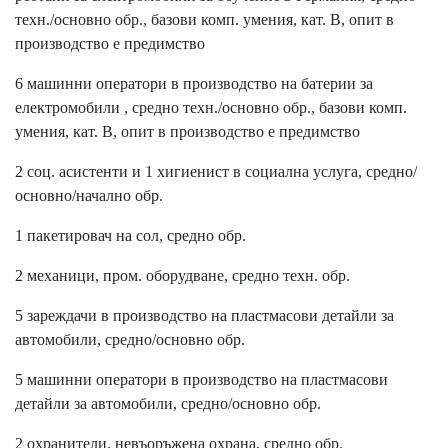
техн./основно обр., базови комп. умения, кат. В, опит в
производство е предимство
6 машинни оператори в производство на батерии за
електромобили , средно техн./основно обр., базови комп.
умения, кат. В, опит в производство е предимство
2 соц. асистенти и 1 хигиенист в социална услуга, средно/
основно/начално обр.
1 пакетировач на сол, средно обр.
2 механици, пром. оборудване, средно техн. обр.
5 зареждачи в производство на пластмасови детайли за
автомобили, средно/основно обр.
5 машинни оператори в производство на пластмасови
детайли за автомобили, средно/основно обр.
2 охранители, невъоръжена охрана, средно обр.