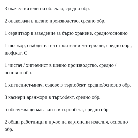
3 окачествители на облекло, средно обр.
2 опаковачи в шевно производство, средно обр.
1 сервитьор в заведение за бързо хранене, средно/основно
1 шофьор, снабдител на строителни материали, средно обр.,
шоф.кат. С
1 чистач / хигиенист в шевно производство, средно /
основно обр.
1 хигиенист-мияч, съдове в търг.обект, средно/основно обр.
3 касиери-аранжори в търг.обект, средно обр.
5 обслужващи магазин в в търг.обект, средно обр.
2 общи работници в пр-во на картонени изделия, основно
обр.