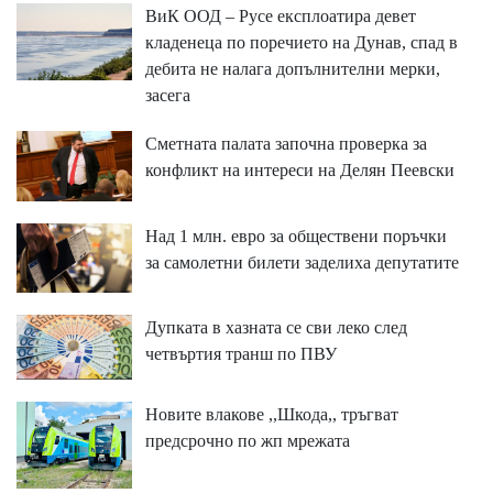
ВиК ООД – Русе експлоатира девет
кладенеца по поречието на Дунав, спад в
дебита не налага допълнителни мерки,
засега
Сметната палата започна проверка за
конфликт на интереси на Делян Пеевски
Над 1 млн. евро за обществени поръчки
за самолетни билети заделиха депутатите
Дупката в хазната се сви леко след
четвъртия транш по ПВУ
Новите влакове ,,Шкода,, тръгват
предсрочно по жп мрежата