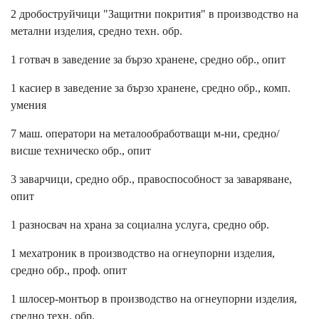
2 дробоструйчици "Защитни покрития" в производство на
метални изделия, средно техн. обр.
1 готвач в заведение за бързо хранене, средно обр., опит
1 касиер в заведение за бързо хранене, средно обр., комп.
умения
7 маш. оператори на металообработващи м-ни, средно/
висше техническо обр., опит
3 заварчици, средно обр., правоспособност за заваряване,
опит
1 разносвач на храна за социална услуга, средно обр.
1 мехатроник в производство на огнеупорни изделия,
средно обр., проф. опит
1 шлосер-монтьор в производство на огнеупорни изделия,
средно техн. обр.