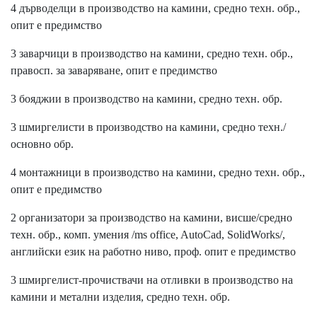
4 дърводелци в производство на камини, средно техн. обр.,
опит е предимство
3 заварчици в производство на камини, средно техн. обр.,
правосп. за заваряване, опит е предимство
3 бояджии в производство на камини, средно техн. обр.
3 шмиргелисти в производство на камини, средно техн./
основно обр.
4 монтажници в производство на камини, средно техн. обр.,
опит е предимство
2 организатори за производство на камини, висше/средно
техн. обр., комп. умения /ms office, AutoCad, SolidWorks/,
английски език на работно ниво, проф. опит е предимство
3 шмиргелист-прочиствачи на отливки в производство на
камини и метални изделия, средно техн. обр.