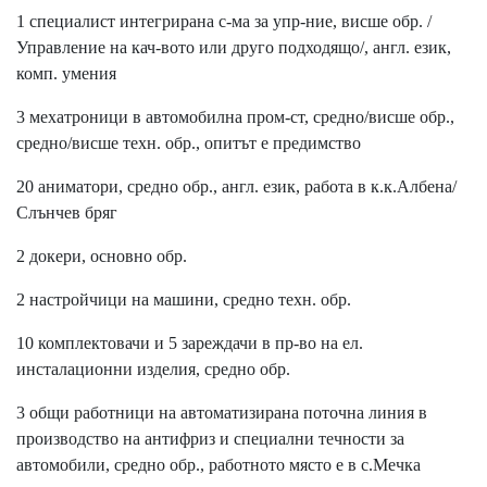
1 специалист интегрирана с-ма за упр-ние, висше обр. /
Управление на кач-вото или друго подходящо/, англ. език,
комп. умения
3 мехатроници в автомобилна пром-ст, средно/висше обр.,
средно/висше техн. обр., опитът е предимство
20 аниматори, средно обр., англ. език, работа в к.к.Албена/
Слънчев бряг
2 докери, основно обр.
2 настройчици на машини, средно техн. обр.
10 комплектовачи и 5 зареждачи в пр-во на ел.
инсталационни изделия, средно обр.
3 общи работници на автоматизирана поточна линия в
производство на антифриз и специални течности за
автомобили, средно обр., работното място е в с.Мечка