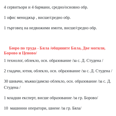
4 сервитьори и 4 бармани, средно/основно обр.
1 офис мениджър , висше/средно обр.
1 търговец на недвижими имоти, висше/средно обр.
Бюро по труда - Бяла /общините Бяла, Две могили,
Борово и Ценово/
1 технолог, облекло, осн. образование /за с. Д. Студена /
2 гладачи, ютия, облекло, осн. образование /за с. Д. Студена /
30 шивачи, мъжко/дамско облекло, осн. образование /за с. Д.
Студена /
1 младши експерт, висше образование /за гр. Борово/
10 машинни оператори, шиене /за гр. Бяла/