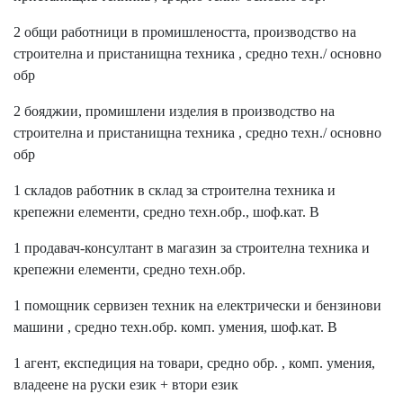
2 общи работници в промишлеността, производство на
строителна и пристанищна техника , средно техн./ основно
обр
2 бояджии, промишлени изделия в производство на
строителна и пристанищна техника , средно техн./ основно
обр
1 складов работник в склад за строителна техника и
крепежни елементи, средно техн.обр., шоф.кат. В
1 продавач-консултант в магазин за строителна техника и
крепежни елементи, средно техн.обр.
1 помощник сервизен техник на електрически и бензинови
машини , средно техн.обр. комп. умения, шоф.кат. В
1 агент, експедиция на товари, средно обр. , комп. умения,
владеене на руски език + втори език