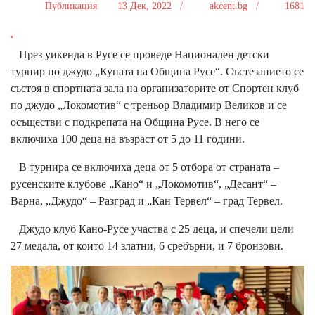
Публикация
13 Дек, 2022 /
akcent.bg /
1681
.
През уикенда в Русе се проведе Национален детски
турнир по джудо „Купата на Община Русе“. Състезанието се
състоя в спортната зала на организаторите от Спортен клуб
по джудо „Локомотив“ с треньор Владимир Великов и се
осъществи с подкрепата на Община Русе. В него се
включиха 100 деца на възраст от 5 до 11 години.
В турнира се включиха деца от 5 отбора от страната –
русенските клубове „Кано“ и „Локомотив“, „Десант“ –
Варна, „Джудо“ – Разград и „Кан Тервел“ – град Тервел.
Джудо клуб Кано-Русе участва с 25 деца, и спечели цели
27 медала, от които 14 златни, 6 сребърни, и 7 бронзови.