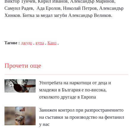
Виктор Тунчев, Кирил Иванов, Александър Маринов,
Самуил Радев, Ада Еролов, Николай Петров, Александър
Хинков. Битка за медал загуби Александър Великов.
Тагове :
джудо
,
купа
,
Кано
,
Прочети още
Употребата на наркотици от деца и
младежи в България е по-висока,
отколкото другаде в Европа
Занижен контрол при разпространението
на съставки за производство на фентанил
у нас