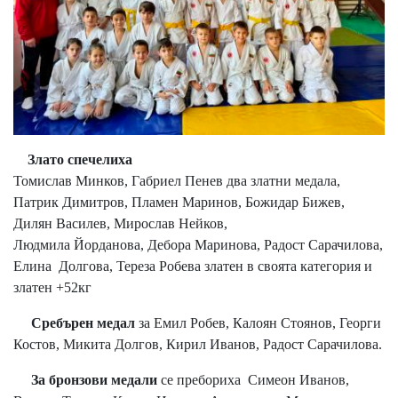
Злато спечелиха
Томислав Минков, Габриел Пенев два златни медала,
Патрик Димитров, Пламен Маринов, Божидар Бижев,
Дилян Василев, Мирослав Нейков,
Людмила Йорданова, Дебора Маринова, Радост Сарачилова,
Елина Долгова, Тереза Робева златен в своята категория и
златен +52кг
Сребърен медал
за Емил Робев, Калоян Стоянов, Георги
Костов, Микита Долгов, Кирил Иванов, Радост Сарачилова.
За бронзови медали
се пребориха Симеон Иванов,