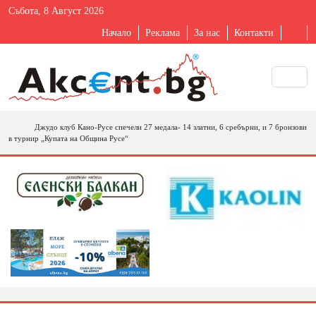
Събота, 8 Август 2026
Начало
Реклама
За нас
Контакти
Джудо клуб Кано-Русе спечели 27 медала- 14 златни, 6 сребърни, и 7 бронзови
в турнир „Купата на Община Русе“