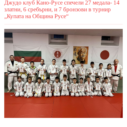
Джудо клуб Кано-Русе спечели 27 медала- 14
златни, 6 сребърни, и 7 бронзови в турнир
„Купата на Община Русе“