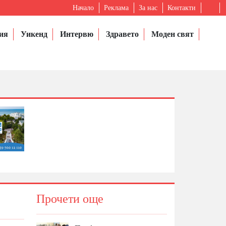
Начало
Реклама
За нас
Контакти
ия
Уикенд
Интервю
Здравето
Моден свят
Прочети още