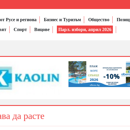
от Русе и региона
Бизнес и Туризъм
Общество
Позиц
вят
Спорт
Вицове
Парл. избори, април 2026
ва да расте