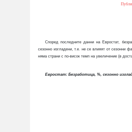
Публ
Според последните данни на Евростат, безр
сезонно изгладени, т.е. не се влияят от сезонни ф
няма страни с по-висок темп на увеличение (в дост
Евростат: Безработица, %, сезонно изгла