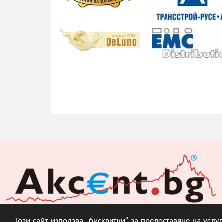
Този сайт използва „бисквитки“ за предоставяне на усл