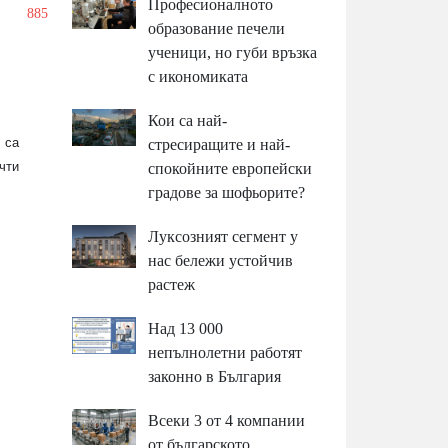
Професионалното
/
885
образование печели
ученици, но губи връзка
с икономиката
Кои са най-
 са
стресиращите и най-
чти
спокойните европейски
градове за шофьорите?
Луксозният сегмент у
нас бележи устойчив
растеж
Над 13 000
непълнолетни работят
законно в България
Всеки 3 от 4 компании
от българското