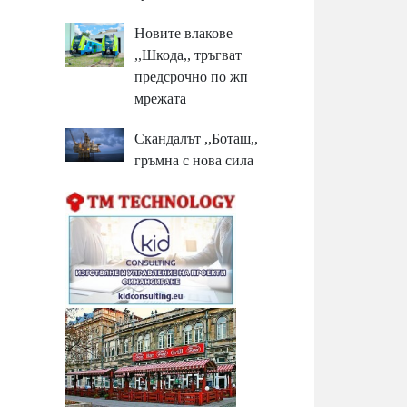
Новите влакове
,,Шкода,, тръгват
предсрочно по жп
мрежата
Скандалът ,,Боташ,,
гръмна с нова сила