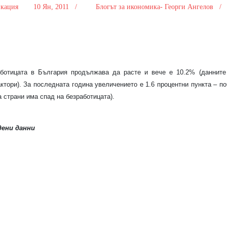
икация
10 Ян, 2011 /
Блогът за икономика- Георги Ангелов 
аботицата в България продължава да расте и вече е 10.2% (данните
актори). За последната година увеличението е 1.6 процентни пункта – по
а страни има спад на безработицата).
дени данни