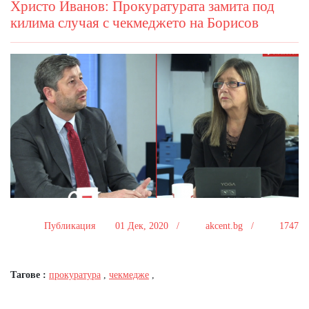
Христо Иванов: Прокуратурата замита под
килима случая с чекмеджето на Борисов
Публикация
01 Дек, 2020 /
akcent.bg /
1747
Тагове :
прокуратура
,
чекмедже
,