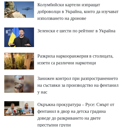
Колумбийски картели изпращат
доброволци в Украйна, които да изучават
използването на дронове
Зеленски е шести по рейтинг в Украйна
Разкриха наркооранжерия в столицата,
иззети са различни наркотици
Занижен контрол при разпространението
на съставки за производство на фентанил
у нас
Окръжна прокуратура – Русе: Смърт от
фентанил в двор на детска градина
доведе до разкриването на двете
престъпни групи