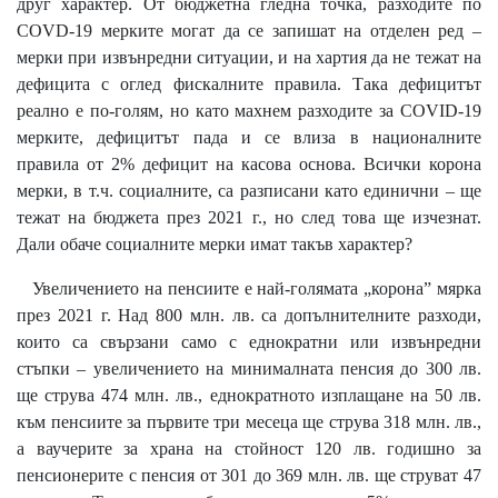
друг характер. От бюджетна гледна точка, разходите по
COVD-19 мерките могат да се запишат на отделен ред –
мерки при извънредни ситуации, и на хартия да не тежат на
дефицита с оглед фискалните правила. Така дефицитът
реално е по-голям, но като махнем разходите за COVID-19
мерките, дефицитът пада и се влиза в националните
правила от 2% дефицит на касова основа. Всички корона
мерки, в т.ч. социалните, са разписани като единични – ще
тежат на бюджета през 2021 г., но след това ще изчезнат.
Дали обаче социалните мерки имат такъв характер?
Увеличението на пенсиите е най-голямата „корона” мярка
през 2021 г. Над 800 млн. лв. са допълнителните разходи,
които са свързани само с еднократни или извънредни
стъпки – увеличението на минималната пенсия до 300 лв.
ще струва 474 млн. лв., еднократното изплащане на 50 лв.
към пенсиите за първите три месеца ще струва 318 млн. лв.,
а ваучерите за храна на стойност 120 лв. годишно за
пенсионерите с пенсия от 301 до 369 млн. лв. ще струват 47