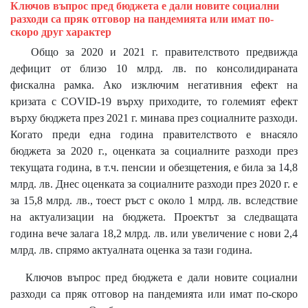
Ключов въпрос пред бюджета е дали новите социални
разходи са пряк отговор на пандемията или имат по-
скоро друг характер
Общо за 2020 и 2021 г. правителството предвижда
дефицит от близо 10 млрд. лв. по консолидираната
фискална рамка. Ако изключим негативния ефект на
кризата с COVID-19 върху приходите, то големият ефект
върху бюджета през 2021 г. минава през социалните разходи.
Когато преди една година правителството е внасяло
бюджета за 2020 г., оценката за социалните разходи през
текущата година, в т.ч. пенсии и обезщетения, е била за 14,8
млрд. лв. Днес оценката за социалните разходи през 2020 г. е
за 15,8 млрд. лв., тоест ръст с около 1 млрд. лв. вследствие
на актуализации на бюджета. Проектът за следващата
година вече залага 18,2 млрд. лв. или увеличение с нови 2,4
млрд. лв. спрямо актуалната оценка за тази година.
Ключов въпрос пред бюджета е дали новите социални
разходи са пряк отговор на пандемията или имат по-скоро