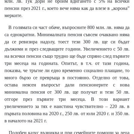
млн. лв. Тук дори не броим вдигането с 5% на всички
пенсии през 2021 г., което вече няма как да влезе в „корона”
мерките.
В голямата си част обаче, въпросните 800 млн. лв. няма да
са еднократни. Минималната пенсия съвсем очаквано няма
да се ревизира надолу, тоест тези 300 лв. ще си бъдат
дължими и през следващите години. Увеличението с 50 лв.
на всички пенсии също трудно ще бъде спряно след първите
три месеца на годината. Опитът, в т.ч. от тази година,
показва, че тръгне ли едно временно социално плащане, то
много бързо се превръща в постоянно. Отделно от това,
остава неясен въпросът дали пенсионерите с нова
минимална пенсия от 300 лв. ще получат и тези 50 лв.
отгоре през първите три месеца. В този вариант
увеличението за тях е наистина чувствително – 220 лв. в
първата половина на 2020 г., 250 лв. от юли 2020 г. и 350 лв.
в началото на 2021 г.
Подобен казус възниква и при семейните помощи за деца