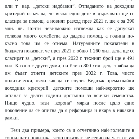
или т. нар. „детски надбавки“. Отпадането на доходния
критерий означава, че всяко едно дете в държавата ще се
класира за помощ, а новият разход през 2021 г. ще е за 390
млн. лв. Почти невъзможно изглежда как се допускат
толкова много семейства до дадена помощ, а година по-
късно това им се отнема. Натуралните показатели в
бюджета показват, че през 2021 г. общо 1 260 хил. деца ще се
класират за „детски”, а през 2022 г. техният брой ще е 491
хил. Казано с други думи, на близо 800 хил. деца трябва да
им бъдат отнети детските през 2022 г. Това, чисто
политически, няма как да се случи. Веднъж премахвайки
доходния критерий, детските помощи най-вероятно ще
останат за дълги години достъпни за всички семейства.
Нищо чудно, тази „корона” мярка после цяло едно
поколение да се опитва да я реформира и вкара в някакви
рамки.
Тези два примера, които са и отчетливо най-големите в
социалната политика, ясно показват, че сериозна част от уж