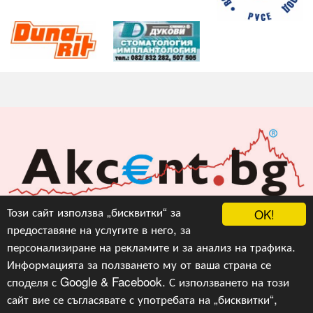
Акцент БГ ЕООД
Този сайт използва „бисквитки“ за
OK!
предоставяне на услугите в него, за
info@akcent.bg
персонализиране на рекламите и за анализ на трафика.
Facebook
Информацията за ползването му от ваша страна се
споделя с Google & Facebook. С използването на този
сайт вие се съгласявате с употребата на „бисквитки“,
Copyright © 2010, 2016, 2018-2022, 2023, v.3.0,
Акцент
БГ ЕООД
, Уеб Дизайн и програмиране :
Гейт.БГ