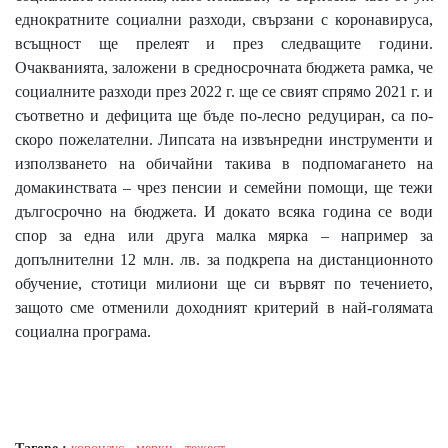
еднократните социални разходи, свързани с коронавируса,
всъщност ще прелеят и през следващите години.
Очакванията, заложени в средносрочната бюджета рамка, че
социалните разходи през 2022 г. ще се свият спрямо 2021 г. и
съответно и дефицита ще бъде по-лесно редуциран, са по-
скоро пожелателни. Липсата на извънредни инструменти и
използването на обичайни такива в подпомагането на
домакинствата – чрез пенсии и семейни помощи, ще тежи
дългосрочно на бюджета. И докато всяка година се води
спор за една или друга малка мярка – например за
допълнителни 12 млн. лв. за подкрепа на дистанционното
обучение, стотици милиони ще си вървят по течението,
защото сме отменили доходният критерий в най-голямата
социална програма.