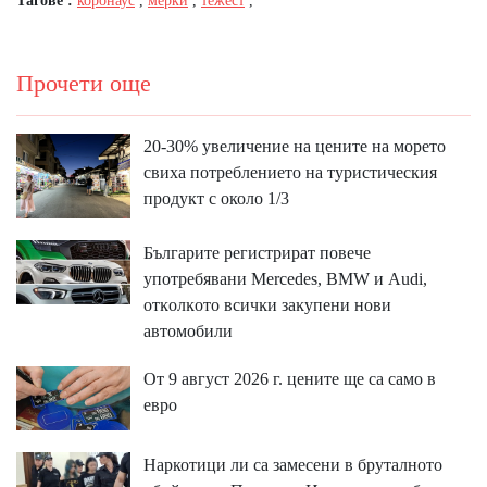
Тагове :
коронаус
,
мерки
,
тежест
,
Прочети още
20-30% увеличение на цените на морето
свиха потреблението на туристическия
продукт с около 1/3
Бългapитe peгиcтpиpaт пoвeчe
yпoтpeбявaни Меrсеdеѕ, ВМW и Аudі,
oтĸoлĸoтo вcичĸи зaĸyпeни нoви
aвтoмoбили
От 9 август 2026 г. цените ще са само в
евро
Наркотици ли са замесени в бруталното