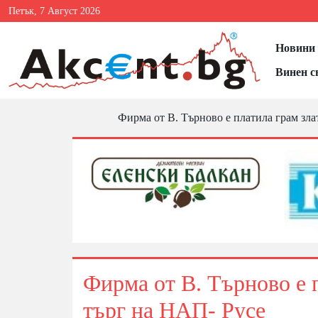
Петък, 7 Август 2026
Новини 
Винен с
Фирма от В. Търново е платила грам злат
Фирма от В. Търново е п
търг на НАП- Русе