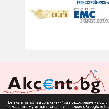
Този сайт използва „бисквитки“ за предоставяне на усл
ползването му от ваша страна се споделя с Google & Fac
Copyright © 2010, 20