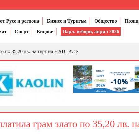
от Русе и региона
Бизнес и Туризъм
Общество
Позиц
вят
Спорт
Вицове
Парл. избори, април 2026
о по 35,20 лв. на търг на НАП- Русе
латила грам злато по 35,20 лв. н