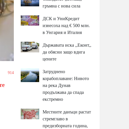
гръмна с нова сила
ДСК и УниКредит
изнесоха над € 500 млн.
в Унгария и Италия
Държавата иска ,,Еконт,,
да обясни защо вдига
цените
Затруднено
/
914
корабоплаване: Нивото
те
на река Дунав
продължава да спада
екстремно
Местните данъци растат
стремглаво в
предизборната година,