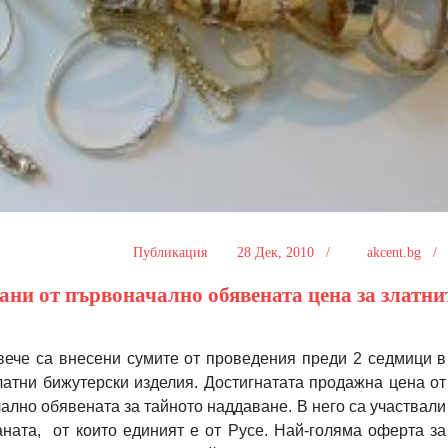
Публикация
28 Дек, 2010 /
akcent.bg 
рани от първоначално обявената цена за златни
ече са внесени сумите от проведения преди 2 седмици в
златни бижутерски изделия. Достигнатата продажна цена от
ално обявената за тайното наддаване. В него са участвали
ната,
от които единият е от Русе. Най-голяма оферта за