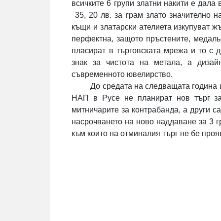
всичките 6 групи златни накити е дал
35, 20 лв. за грам злато значително н
къщи и златарски ателиета изкупуват ж
перфектна, защото пръстените, медальо
пласират в търговската мрежа и то с 
знак за чистота на метала, а диза
съвременното ювелирство.
До средата на следващата година 
НАП в Русе не планират нов търг за
митничарите за контрабанда, а други с
насрочването на ново наддаване за 3 гр
към които на отминалия търг не бе проя