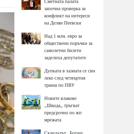
Сметната палата
започна проверка за
конфликт на интереси
на Делян Пеевски
Над 1 млн. евро за
обществени поръчки за
самолетни билети
заделиха депутатите
Дупката в хазната се сви
леко след четвъртия
транш по ПВУ
Новите влакове
,,Шкода,, тръгват
предсрочно по жп
мрежата
Скандалът ,,Боташ,,