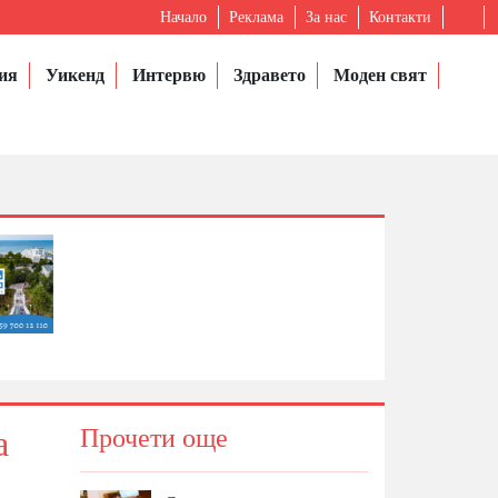
Начало
Реклама
За нас
Контакти
ия
Уикенд
Интервю
Здравето
Моден свят
а
Прочети още