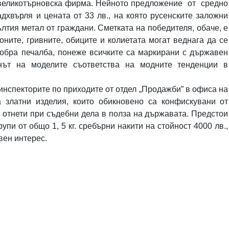
а великотърновска фирма. Нейното предложение
от
средно
адхвърля и цената от 33 лв., на която русенските заложни
ълтия метал от граждани. Сметката на победителя, обаче, е
ните, гривните, обиците и колиетата могат веднага да се
добра печалба, понеже всичките са маркирани с държавен
йнът на моделите съответства на модните тенденции в
инспекторите по приходите от отдел „Продажби” в офиса на
 златни изделия, които обикновено са конфискувани от
а отнети при съдебни дела в полза на държавата. Предстои
упи от общо 1, 5 кг. сребърни накити на стойност 4000 лв.,
вен интерес.