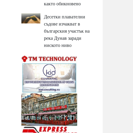
както обикновено
Десетки плавателни
съдове изчакват в
българския участък на
река Дунав заради
ниското ниво