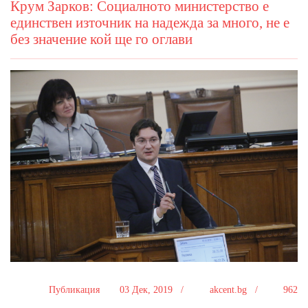
Крум Зарков: Социалното министерство е
единствен източник на надежда за много, не е
без значение кой ще го оглави
Публикация
03 Дек, 2019 /
akcent.bg /
962