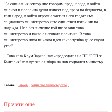
"За социалния сектор ние говорим пред народа, в който
милион и половина души живеят под прага на бедността, в
този народ, в който огромна част от него гледат към
социалното министерство като единствен източник на
надежда. Не е без значение кой ще оглави това
министерство и каква е неговата политика. В това
министерство няма никаква идея какво трябва да се случи
утре".
Това каза Крум Зарков, зам.-председател на ПГ "БСП за
България" във връзка с избора на нов социален министър.
Тагове :
Зарков
,
социално министерство
,
Прочети още