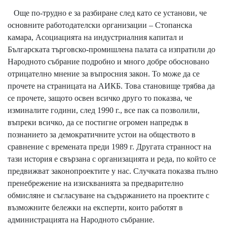
Още по-трудно е за разбиране след като се установи, че
основните работодателски организации – Стопанска
камара, Асоциацията на индустриалния капитал и
Българската търговско-промишлена палата са изпратили до
Народното събрание подробно и много добре обосновано
отрицателно мнение за въпросния закон. То може да се
прочете на страницата на АИКБ. Това становище трябва да
се прочете, защото освен всичко друго то показва, че
изминалите години, след 1990 г., все пак са позволили,
въпреки всичко, да се постигне огромен напредък в
познанието за демократичните устои на обществото в
сравнение с времената преди 1989 г. Другата странност на
тази история е свързана с организацията и реда, по който се
предвижват законопроектите у нас. Случката показва пълно
пренебрежение на изискванията за предварително
обмисляне и съгласуване на съдържанието на проектите с
възможните бележки на експерти, които работят в
администрацията на Народното събрание.