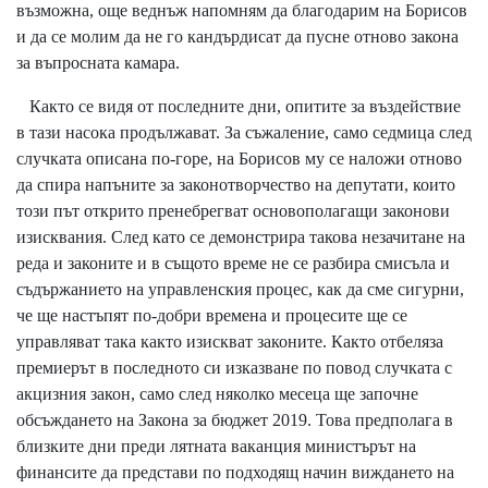
възможна, още веднъж напомням да благодарим на Борисов
и да се молим да не го кандърдисат да пусне отново закона
за въпросната камара.
Както се видя от последните дни, опитите за въздействие
в тази насока продължават. За съжаление, само седмица след
случката описана по-горе, на Борисов му се наложи отново
да спира напъните за законотворчество на депутати, които
този път открито пренебрегват основополагащи законови
изисквания. След като се демонстрира такова незачитане на
реда и законите и в същото време не се разбира смисъла и
съдържанието на управленския процес, как да сме сигурни,
че ще настъпят по-добри времена и процесите ще се
управляват така както изискват законите. Както отбеляза
премиерът в последното си изказване по повод случката с
акцизния закон, само след няколко месеца ще започне
обсъждането на Закона за бюджет 2019. Това предполага в
близките дни преди лятната ваканция министърът на
финансите да представи по подходящ начин виждането на