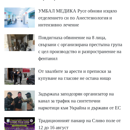
УМБАЛ МЕДИКА Русе обнови изцяло
отделението си по Анестезиология и
интензивно лечение
Повдигнаха обвинение на 8 лица,
свързани с организирана престъпна група
с цел производство и разпространение на
фентанил
От хвалбите за арести и преписки за
купуване на гласове не остана нищо
Задържаха заподозрян организатор на
канал за трафик на синтетични
наркотици към Украйна и държави от ЕС
Традиционният панаир на Сливо поле от
12 до 16 август