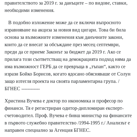
правителството за 2019 г. за данъците – по видове, ставки,
необходими изменения.
В подобно изложение може да се включи въпросното
изравняване на акциза за новия вид цигари. Това би била
основа за възможните изменения към данъчните закони,
които да се внесат за обсъждане през месец септември,
преди да се приеме Законът за бюджет да 2019 г. Ако се
прилага този съответстващ на демокрацията подход няма да
има възможност ГЕРБ да се превръща в „тъпан“, както се
изрази Бойко Борисов, когато ядосано обясняваше от Солун
защо изтегля проекта на своята парламентарна група. /
БГНЕС ------------
Христина Вучева е доктор по икономика и професор по
финанси. Тя е регистриран одитор-дипломиран експерт-
счетоводител. Проф. Вучева е бивш министър на финансите
в първото служебно правителство /1994-1995 г./ Анализът е
направен специално за Агенция БГНЕС.