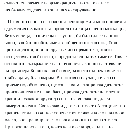
съществен елемент на демокрацията, но за това не е
необходим отделен закон за всяко сдружаване.
Правната основа на подобни необходими и много полезни
сдружения е Законът за юридически лица с нестопанска цел;
Безсмислица, граничеща с глупост, би било да се напише
закон, в който необходимия за обществото контрол, било
чрез лицензии, или по друг начин спрямо тези, които
осъществяват дейността, е предоставен на тях самите. Това е
основното съдържание на оттегления закон по настояване
на премиера Борисов – действие, за което въпреки всичко
трябва да му благодарим. В противен случаи, т.е. ако се
приеме подобно нещо, ще означава млекопроизводителите,
производителите на колбаси, производителите на млечни
храни и всякакви други да си направят закони, да си
намерят по един Светослав и да искат вместо Агенцията по
храните те да казват кое сирене е от мляко и кое от палмово
масло, кои кренвирши са от рога и копита и кои от месо.
При тази перспектива, която както се видя, е напълно