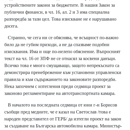
устройствените закони за бюджетите. В нашия Закон за
публични финанси, в чл. 16, ал. 2 и 3 има специална
разпоредба за тази цел. Това изискване не е нарушавано
досега.
Странно, че сега ни се обяснява, че всъщност по-важно
било да не губим приходи, а не да спазваме подобни
изисквания. Има и още по-нелепо обяснение. Въпросният
текст на чл. 16 от ЗПФ не се отнасял за косвени данъци.
Всичко това е много смущаващо, защото непрекъснато са
демонстрира пренебрежение към установени управленски
правила и към съдържанието на законовите разпоредби.
Нека започнем с изтегления преди седмица проект за
законово регламентиране на автотранспортната камара.
В началото на последната седмица от юни г-н Борисов
съобщи пред медиите, че е казал на Светослав /това е
народен представител от ГЕРБ/ да изтегли проект на закон
за създаване на Българска автомобилна камара. Министър-