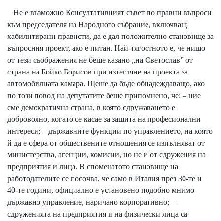
Не е възможно Консултативният съвет по правни въпроси
към председателя на Народното събрание, включващ
хабилитирани прависти, да е дал положително становище за
въпросния проект, ако е питан. Най-тягостното е, че нищо
от тези съображения не беше казано „на Светослав” от
страна на Бойко Борисов при изтегляне на проекта за
автомобилната камара. Щеше да бъде обнадеждаващо, ако
по този повод на депутатите беше припомнено, че: – ние
сме демократична страна, в която сдружаването е
доброволно, когато се касае за защита на професионални
интереси; – държавните функции по управлението, на която
й да е сфера от обществените отношения се изпълняват от
министерства, агенции, комисии, но не и от сдружения на
предприятия и лица. В споменатото становище на
работодателите се посочва, че само в Италия през 30-те и
40-те години, официално е установено подобно мнимо
държавно управление, наричано корпоративно; –
сдруженията на предприятия и на физически лица са