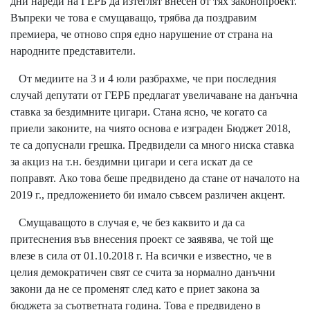
дни нареди на ГЕРБ да изтеглят внесен от тях законопроект.
Въпреки че това е смущаващо, трябва да поздравим
премиера, че отново спря едно нарушение от страна на
народните представители.
От медиите на 3 и 4 юли разбрахме, че при последния
случай депутати от ГЕРБ предлагат увеличаване на данъчна
ставка за бездимните цигари. Стана ясно, че когато са
приели законите, на чиято основа е изграден Бюджет 2018,
те са допуснали грешка. Предвидели са много ниска ставка
за акциз на т.н. бездимни цигари и сега искат да се
поправят. Ако това беше предвидено да стане от началото на
2019 г., предложението би имало съвсем различен акцент.
Смущаващото в случая е, че без каквито и да са
притеснения във внесения проект се заявява, че той ще
влезе в сила от 01.10.2018 г. На всички е известно, че в
целия демократичен свят се счита за нормално данъчни
закони да не се променят след като е приет закона за
бюджета за съответната година. Това е предвидено в