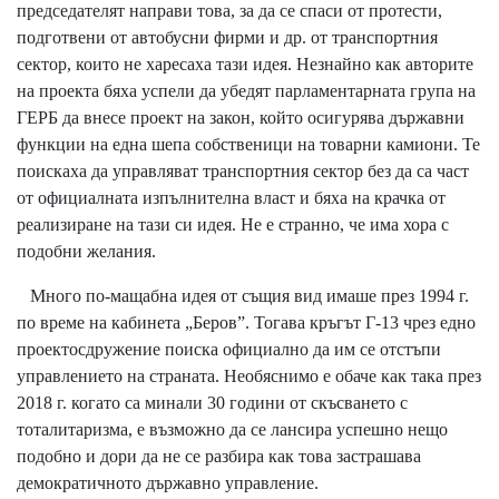
председателят направи това, за да се спаси от протести,
подготвени от автобусни фирми и др. от транспортния
сектор, които не харесаха тази идея. Незнайно как авторите
на проекта бяха успели да убедят парламентарната група на
ГЕРБ да внесе проект на закон, който осигурява държавни
функции на една шепа собственици на товарни камиони. Те
поискаха да управляват транспортния сектор без да са част
от официалната изпълнителна власт и бяха на крачка от
реализиране на тази си идея. Не е странно, че има хора с
подобни желания.
Много по-мащабна идея от същия вид имаше през 1994 г.
по време на кабинета „Беров”. Тогава кръгът Г-13 чрез едно
проектосдружение поиска официално да им се отстъпи
управлението на страната. Необяснимо е обаче как така през
2018 г. когато са минали 30 години от скъсването с
тоталитаризма, е възможно да се лансира успешно нещо
подобно и дори да не се разбира как това застрашава
демократичното държавно управление.