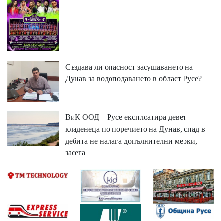
Създава ли опасност засушаването на
Дунав за водоподаването в област Русе?
ВиК ООД – Русе експлоатира девет
кладенеца по поречието на Дунав, спад в
дебита не налага допълнителни мерки,
засега