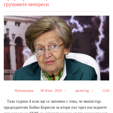
груповите интереси
Публикация
06 Юли, 2018 /
akcent.bg /
1234
Тази година 4 юли ще се запомни с това, че министър-
председателят Бойко Борисов за втори път през последните