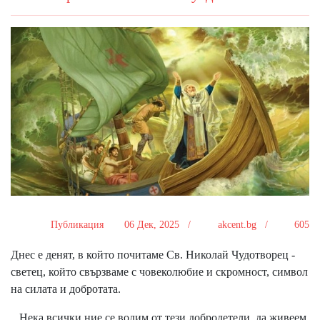
Публикация
06 Дек, 2025 /
akcent.bg /
605
Днес е денят, в който почитаме Св. Николай Чудотворец -
светец, който свързваме с човеколюбие и скромност, символ
на силата и добротата.
Нека всички ние се водим от тези добродетели, да живеем