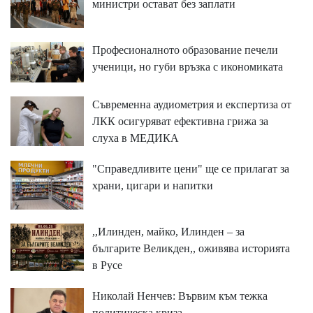
министри остават без заплати
Професионалното образование печели
ученици, но губи връзка с икономиката
Съвременна аудиометрия и експертиза от
ЛКК осигуряват ефективна грижа за
слуха в МЕДИКА
"Справедливите цени" ще се прилагат за
храни, цигари и напитки
,,Илинден, майко, Илинден – за
българите Великден,, оживява историята
в Русе
Николай Ненчев: Вървим към тежка
политическа криза