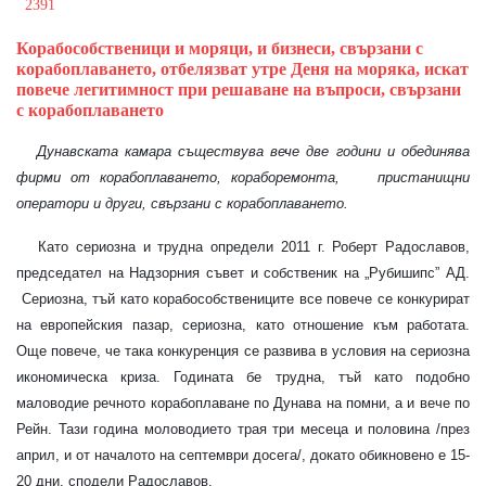
2391
Корабособственици и моряци, и бизнеси, свързани с
корабоплаването, отбелязват утре Деня на моряка, искат
повече легитимност при решаване на въпроси, свързани
с корабоплаването
Дунавската камара съществува вече две години и обединява
фирми от корабоплаването, кораборемонта,
пристанищни
оператори и други, свързани с корабоплаването.
Като сериозна и трудна определи 2011 г. Роберт Радославов,
председател на Надзорния съвет и собственик на „Рубишипс” АД.
Сериозна, тъй като корабособствениците все повече се конкурират
на европейския пазар, сериозна, като отношение към работата.
Още повече, че така конкуренция се развива в условия на сериозна
икономическа криза. Годината бе трудна, тъй като подобно
маловодие речното корабоплаване по Дунава на помни, а и вече по
Рейн. Тази година моловодието трая три месеца и половина /през
април, и от началото на септември досега/, докато обикновено е 15-
20 дни, сподели Радославов.