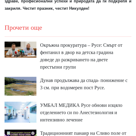
здраве, професионални успехи и природата да ги подкрепя и
закриля. Честит празник, честит Никулден!
Прочети още
Окръжна прокуратура – Русе: Смърт от
фентанил в двор на детска градина
доведе до разкриването на двете
престъпни групи
Дунав продължава да спада- понижение с
3 см. при водомерен пост Русе.
УМБАЛ МЕДИКА Русе обнови изцяло
отделението си по Анестезиология и
интензивно лечение
Традиционният панаир на Сливо поле от