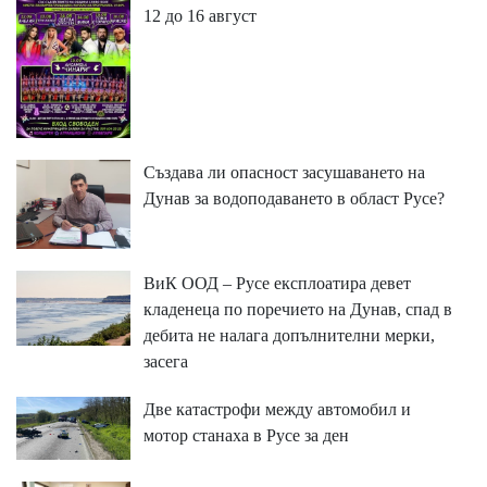
12 до 16 август
Създава ли опасност засушаването на
Дунав за водоподаването в област Русе?
ВиК ООД – Русе експлоатира девет
кладенеца по поречието на Дунав, спад в
дебита не налага допълнителни мерки,
засега
Две катастрофи между автомобил и
мотор станаха в Русе за ден