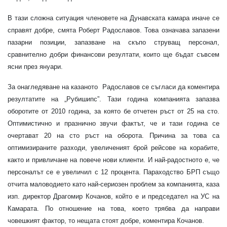
В тази сложна ситуация членовете на Дунавската камара иначе се
справят добре, смята Роберт Радославов. Това означава запазени
пазарни позиции, запазване на скъпо струващ персонал,
сравнително добри финансови резултати, които ще бъдат съвсем
ясни през януари.
За онагледяване на казаното
Радославов се съгласи да коментира
резултатите на „Рубишипс”. Тази година компанията запазва
оборотите от 2010 година, за която бе отчетен ръст от 25 на сто.
Оптимистично и празнично звучи фактът, че и тази година се
очертават 20 на сто ръст на оборота. Причина за това са
оптимизираните разходи, увеличеният брой рейсове на корабите,
както и привличане на повече нови клиенти. И най-радостното е, че
персоналът се е увеличил с 12 процента. Параходство БРП също
отчита маловодието като най-сериозен проблем за компанията, каза
изп. директор Драгомир Кочанов, който е и председател на УС на
Камарата. По отношение на това, което трябва да направи
човешкият фактор, то нещата стоят добре, коментира Кочанов.