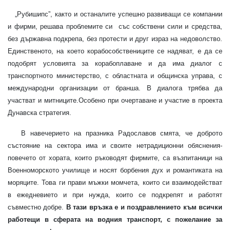
„Рубишипс”, както и останалите успешно развиващи се компании
и фирми, решава проблемите си със собствени сили и средства,
без държавна подкрепа, без протести и друг израз на недоволство.
Единственото, на което корабособствениците се надяват, е да се
подобрят условията за корабоплаване и да има диалог с
транспортното министерство, с областната и общинска управа, с
международни организации от бранша. В диалога трябва да
участват и митниците.Особено при очертаване и участие в проекта
Дунавска стратегия.
В навечерието на празника Радославов смята, че доброто
състояние на сектора има и своите нетрадиционни обяснения-
повечето от хората, които ръководят фирмите, са възпитаници на
Военноморското училище и носят борбения дух и романтиката на
моряците. Това ги прави мъжки момчета, които си взаимодействат
в ежедневието и при нужда, които се подкрепят и работят
съвместно добре.
В тази връзка е и поздравлението към всички
работещи в сферата на водния транспорт, с пожелание за