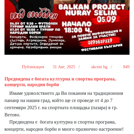
Публикация
31 Авг, 2025 /
akcent.bg /
849
Предвидена е богата културна и спортна програма,
концерти, народни борби
Имаме удоволствието да Ви поканим на традиционния
панаир на нашия град, който ще се проведе от 4 до 7
септември 2025 г. на спортната площадка (пазара) в гр.
Ветово.
Предвидена е богата културна и спортна програма,
концерти, народни борби и много празнично настроение!