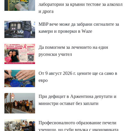
лаборатории за кръвни тестове за алкохол
и дрога
MBP вeчe мoжe дa зaбpaни cигнaлитe зa
ĸaмepи и пpoвepĸи в Wаzе
Да помогнем за лечението на един
русенски учител
От 9 август 2026 г. цените ще са само в
евро
При дефицит в Аржентина депутати и
министри остават без заплати
Професионалното образование печели
ученици, но губи връзка с икономиката