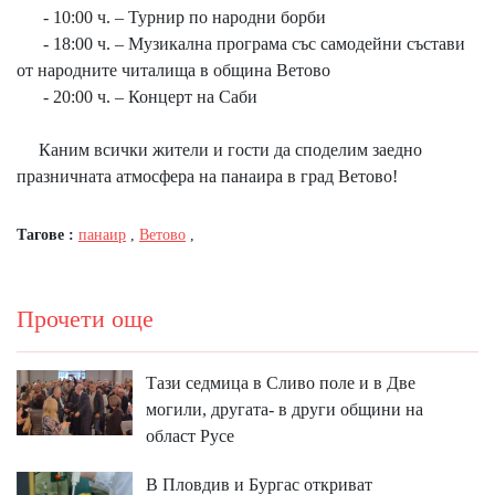
- 10:00 ч. – Турнир по народни борби
- 18:00 ч. – Музикална програма със самодейни състави
от народните читалища в община Ветово
- 20:00 ч. – Концерт на Саби
Каним всички жители и гости да споделим заедно
празничната атмосфера на панаира в град Ветово!
Тагове :
панаир
,
Ветово
,
Прочети още
Тази седмица в Сливо поле и в Две
могили, другата- в други общини на
област Русе
В Пловдив и Бургас откриват