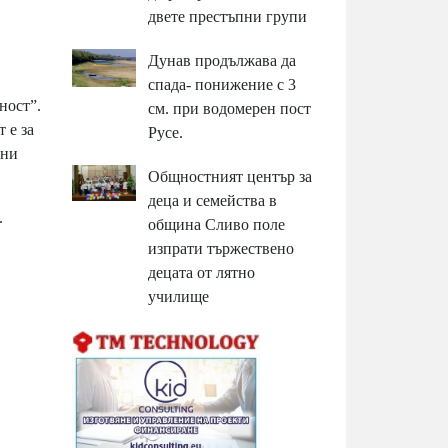
двете престъпни групи
Дунав продължава да
спада- понижение с 3
ност”.
см. при водомерен пост
 е за
Русе.
лни
Общностният център за
деца и семейства в
.
община Сливо поле
изпрати тържествено
децата от лятно
училище