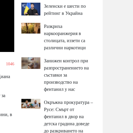
Зеленски е шести по
рейтинг в Украйна
Разкриха
наркооранжерия в
столицата, иззети са
различни наркотици
Занижен контрол при
1046
разпространението на
съставки за
Диана
производство на
фентанил у нас
 за
Окръжна прокуратура –
Русе: Смърт от
ини, в
фентанил в двор на
детска градина доведе
до разкриването на