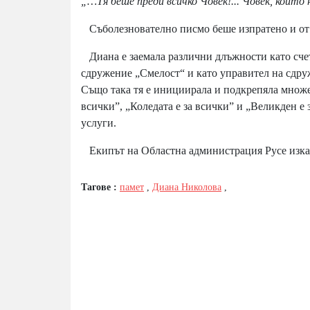
„…Тя беше преди всичко Човек!... Човек, който 
Съболезнователно писмо беше изпратено и от
Диана е заемала различни длъжности като счет
сдружение „Смелост“ и като управител на сдру
Също така тя е инициирала и подкрепяла множе
всички”, „Коледата е за всички” и „Великден е
услуги.
Екипът на Областна администрация Русе изказв
Тагове :
памет
,
Диана Николова
,