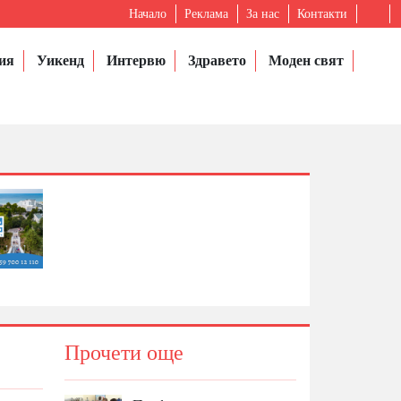
Начало
Реклама
За нас
Контакти
ия
Уикенд
Интервю
Здравето
Моден свят
Прочети още