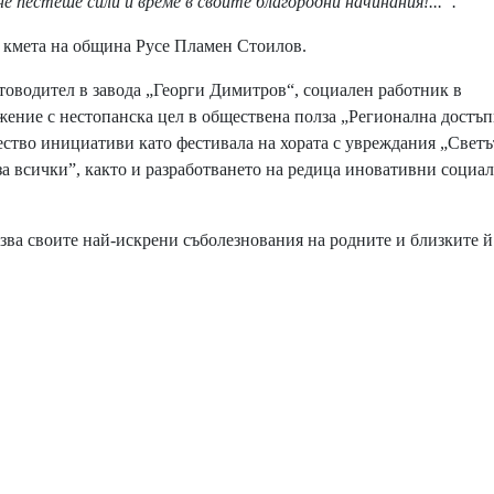
не пестеше сили и време в своите благородни начинания!...“.
 кмета на община Русе Пламен Стоилов.
оводител в завода „Георги Димитров“, социален работник в
жение с нестопанска цел в обществена полза „Регионална достъп
ство инициативи като фестивала на хората с увреждания „Светът
 за всички”, както и разработването на редица иновативни социа
а своите най-искрени съболезнования на родните и близките й