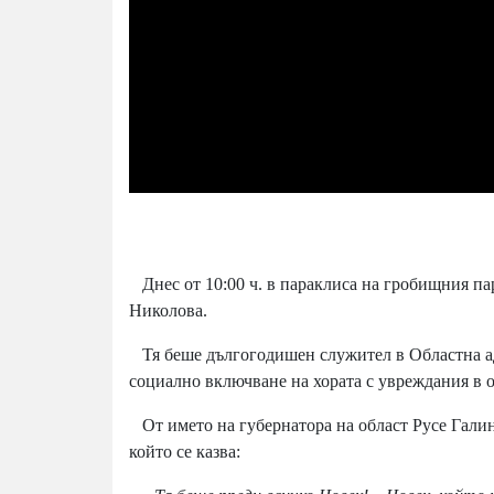
Днес от 10:00 ч. в параклиса на гробищния па
Николова.
Тя беше дългогодишен служител в Областна ад
социално включване на хората с увреждания в о
От името на губернатора на област Русе Галин
който се казва: