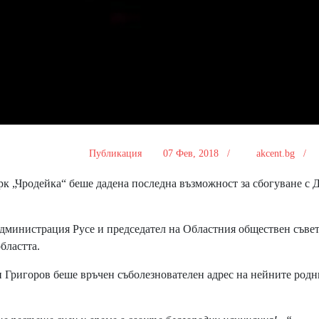
Публикация
07 Фев, 2018 /
akcent.bg /
рк „Чродейка“ беше дадена последна възможност за сбогуване с 
министрация Русе и председател на Областния обществен съвет
бластта.
 Григоров беше връчен съболезнователен адрес на нейните родн