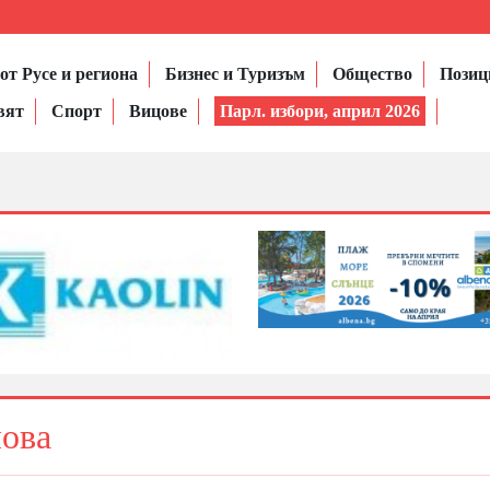
от Русе и региона
Бизнес и Туризъм
Общество
Позиц
вят
Спорт
Вицове
Парл. избори, април 2026
лова