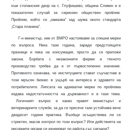
към стопанския двор на с. Глуфишево, община Сливен и е
показателен случай за сериозен обществен проблем.
Проблем, който се „замазва” зад шума около стандарта
„Стара планина”.
Г-н министър, ние от ВМРО настояваме за спешни мерки
по въпроса. Нека тази година, заради предстоящите
празници и пика на консумация, просто да се приложи
закона. Борбата с незаконните ферми и тяхното
производство трябва да е от първостепенно значение.
Противното означава, че институциите стават съучастник в
този мръсен бизнес в ущърб на интереса и здравето на
потребителите. Липсата на адекватни мерки по проблема
издава недостатъчността на държавност и в тази тема.
Логичният въпрос е какво правят министърът и
ветеринарните служби, за да се пресече тази устойчива вече
двадесет години практика. Въобще осъществява ли се
стриктен, масов контрол по този въпрос? Или действията на
ресорните органи се изчерпват по работа със сигнали?