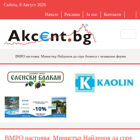
Събота, 8 Август 2026
Начало
Реклама
За нас
Контакти
ВМРО настоява: Министър Найденов да спре бизнеса с незаконни ферми
ВМРО настоява: Министър Найденов да спре