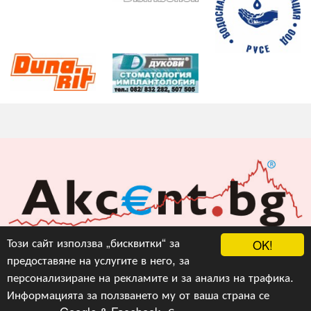
Акцент БГ ЕООД
Този сайт използва „бисквитки“ за
OK!
предоставяне на услугите в него, за
info@akcent.bg
персонализиране на рекламите и за анализ на трафика.
Facebook
Информацията за ползването му от ваша страна се