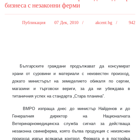
бизнеса с незаконни ферми
Публикация
07 Дек, 2010 /
akcent.bg /
942
Българските граждани продължават да консумират
храни от суровини и материали с неизвестен произход,
докато министърът на земеделието обикаля по сергии,
магазини и търговски вериги, за да ни убеждава в
титаничния успех на стандарта „Стара планина”.
ВМРО изпраща днес до министър Найденов и до
Генералния директор на Националната
Ветеринарномедицинска служба сигнал за действаща
незаконна свинеферма, която бълва продукция с неизяснен
произход извън всякакъв контрол. Фермата е в постройка