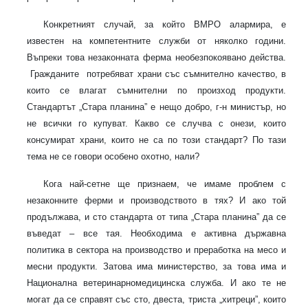
Конкретният случай, за който ВМРО алармира, е
известен на компетентните служби от няколко години.
Въпреки това незаконната ферма необезпокоявано действа.
Гражданите потребяват храни със съмнително качество, в
които се влагат съмнителни по произход продукти.
Стандартът „Стара планина” е нещо добро, г-н министър, но
не всички го купуват. Какво се случва с онези, които
консумират храни, които не са по този стандарт? По тази
тема не се говори особено охотно, нали?
Кога най-сетне ще признаем, че имаме проблем с
незаконните ферми и производството в тях? И ако той
продължава, и сто стандарта от типа „Стара планина” да се
въведат – все тая. Необходима е активна държавна
политика в сектора на производство и преработка на месо и
месни продукти. Затова има министерство, за това има и
Национална ветеринарномедицинска служба. И ако те не
могат да се справят със сто, двеста, триста „хитреци”, които