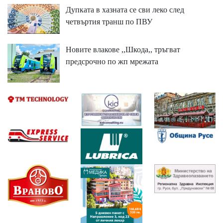
Дупката в хазната се сви леко след
четвъртия транш по ПВУ
Новите влакове ,,Шкода,, тръгват
предсрочно по жп мрежата