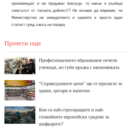
произвеждат и ни продават боклуци, то какъв е въобще
смисълът от тяхната дейност!? Не искаме да вярваме, че
Министерство на земеделието и храните е просто един
статист сред хаоса на пазара.
Прочети още
Професионалното образование печели
ученици, но губи връзка с икономиката
"Справедливите цени" ще се прилагат за
храни, цигари и напитки
Кои са най-стресиращите и най-
спокойните европейски градове за
шофьорите?