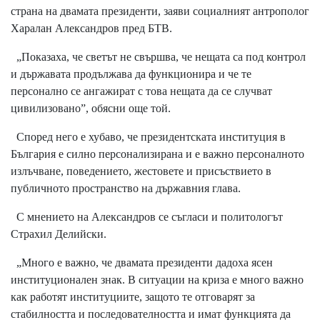
страна на двамата президенти, заяви социалният антрополог
Харалан Александров пред БТВ.
„Показаха, че светът не свършва, че нещата са под контрол
и държавата продължава да функционира и че те
персонално се ангажират с това нещата да се случват
цивилизовано”, обясни още той.
Според него е хубаво, че президентската институция в
България е силно персонализирана и е важно персоналното
излъчване, поведението, жестовете и присъствието в
публичното пространство на държавния глава.
С мнението на Александров се съгласи и политологът
Страхил Делийски.
„Много е важно, че двамата президенти дадоха ясен
институционален знак. В ситуации на криза е много важно
как работят институциите, защото те отговарят за
стабилността и последователността и имат функцията да