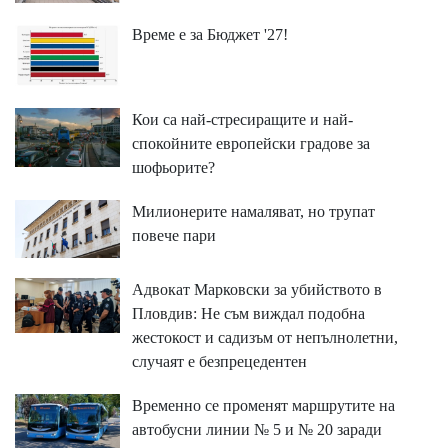
Време е за Бюджет '27!
Кои са най-стресиращите и най-
спокойните европейски градове за
шофьорите?
Милионерите намаляват, но трупат
повече пари
Адвокат Марковски за убийството в
Пловдив: Не съм виждал подобна
жестокост и садизъм от непълнолетни,
случаят е безпрецедентен
Временно се променят маршрутите на
автобусни линии № 5 и № 20 заради