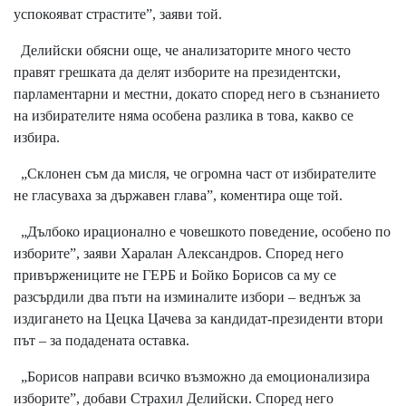
успокояват страстите”, заяви той.
Делийски обясни още, че анализаторите много често
правят грешката да делят изборите на президентски,
парламентарни и местни, докато според него в съзнанието
на избирателите няма особена разлика в това, какво се
избира.
„Склонен съм да мисля, че огромна част от избирателите
не гласуваха за държавен глава”, коментира още той.
„Дълбоко ирационално е човешкото поведение, особено по
изборите”, заяви Харалан Александров. Според него
привържениците не ГЕРБ и Бойко Борисов са му се
разсърдили два пъти на изминалите избори – веднъж за
издигането на Цецка Цачева за кандидат-президенти втори
път – за подадената оставка.
„Борисов направи всичко възможно да емоционализира
изборите”, добави Страхил Делийски. Според него