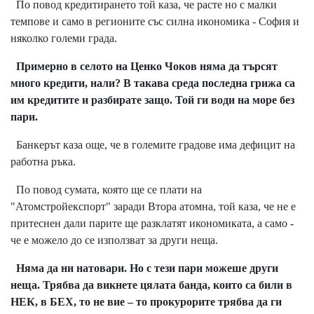
По повод кредитирането той каза, че расте но с малки
темпове и само в регионите със силна икономика - София и
няколко големи града.
Примерно в селото на Ценко Чоков няма да търсят
много кредити, нали? В такава среда последна грижа са
им кредитите и разбирате защо. Той ги води на море без
пари.
Банкерът каза още, че в големите градове има дефицит на
работна ръка.
По повод сумата, която ще се плати на
"Атомстройекспорт" заради Втора атомна, той каза, че не е
притеснен дали парите ще разклатят икономиката, а само -
че е можело до се използват за други неща.
Няма да ни натовари. Но с тези пари можеше други
неща. Трябва да викнете цялата банда, които са били в
НЕК, в БЕХ, то не вие – то прокурорите трябва да ги