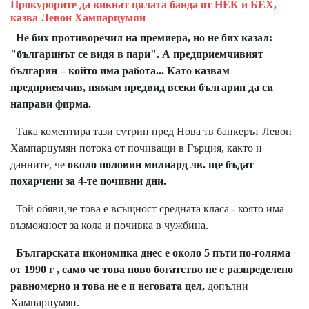
Прокурорите да викнат цялата банда от НЕК и БЕХ,
казва Левон Хампарцумян
Не бих противоречил на премиера, но не бих казал:
"българинът се видя в пари". А предприемчивият
българин – който има работа...
Като казвам
предприемчив, нямам предвид всеки българин да си
направи фирма.
Така коментира тази сутрин пред Нова тв банкерът Левон
Хампарцумян потока от почиващи в Гърция, както и
данните, че
около половин милиард лв. ще бъдат
похарчени за 4-те почивни дни.
Той обяви,че това е всъщност средната класа - която има
възможност за кола и почивка в чужбина.
Българската икономика днес е около 5 пъти по-голяма
от 1990 г ,
само че това ново богатство не е разпределено
равномерно и това не е и неговата цел,
допълни
Хампарцумян.