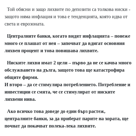
Той обясни и защо лихвите по депозити са толкова ниски -
защото няма инфлация и това е тенденцията, която идва от
света и еврозоната.
Централните банки, когато видят инфлацията – понеже
много се плашат от нея – започват да вдигат основния
лихвен процент и това повишава лихвите.
Ниските лихви имат 2 цели
– първо да не се качва много
обслужването на дълга, защото това ще катастрофира
общите фирми.
И второ – да се стимулира потреблението. Потребление и
инвестиции се смята, че се стимулират от ниските
лихвени нива.
Ако всичко това доведе до един бърз растеж,
централните банки, за да приберат парите на хората, ще
почнат да покачват полека-лека лихвите.