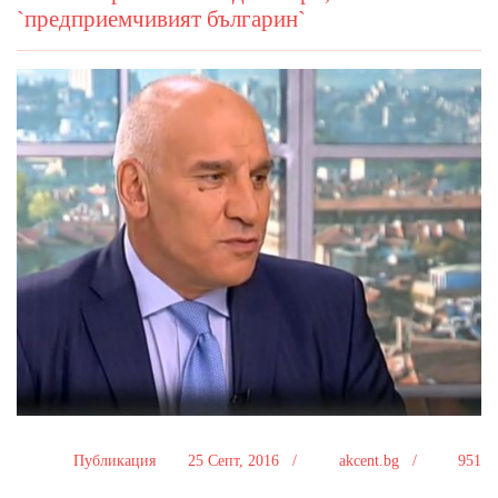
`предприемчивият българин`
Публикация
25 Септ, 2016 /
akcent.bg /
951