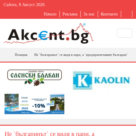
Събота, 8 Август 2026
Начало
Реклама
За нас
Контакти
Позиция
Не `българинът` се видя в пари, а `предприемчивият българин`
Не `българинът` се видя в пари, а