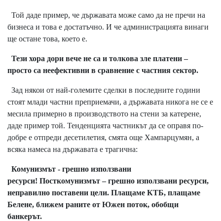
Той даде пример, че държавата може само да не пречи на
бизнеса и това е достатъчно. И че администрацията винаги
ще остане това, което е.
Тези хора дори вече не са и толкова зле платени –
просто са неефективни в сравнение с частния сектор.
Зад някои от най-големите сделки в последните години
стоят млади частни преприемачи, а държавата никога не се е
месила примерно в производството на стени за катерене,
даде пример той. Тенденцията частникът да се оправя по-
добре е отпреди десетилетия, смята още Хампарцумян, а
всяка намеса на държавата е трагична:
Комунизмът - грешно използвани
ресурси! Посткомунизмът – грешно използвани ресурси,
неправилно поставени цели.
Плащаме КТБ, плащаме
Белене, ближем раните от Южен поток, обобщи
банкерът.