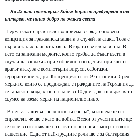
- На 22 юли премиерът Бойко Борисов предупреди в тв
интервю, че нищо добро не очаква света
Германското правителство приема в сряда обновена
концепция за гражданска защита в случай на атака. Това е
първия такъв план от края на Втората световна война. В
него са записани мерките, които трябва да бъдат взети в
случай на заплаха - при хибридни нападения, при които
врагът атакува с компютърни вируси, саботажи,
терористични удари. Концепцията е от 69 страници. Сред
мерките, които се предвиждат, е гражданите на Германия да
се запасят с вода, храна и пари за 10 дни, докато държавата
съумее да вземе мерки на национално ниво.
В петък започва "берлинската среща", която експерти
определят, че ще е като на война. Всеки от участниците ще
се бори за отстояване на своята територия в мигрантското
нашествие. Една от най-трудните роли ще е за българския