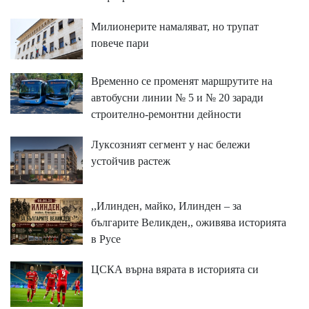
Милионерите намаляват, но трупат
повече пари
Временно се променят маршрутите на
автобусни линии № 5 и № 20 заради
строително-ремонтни дейности
Луксозният сегмент у нас бележи
устойчив растеж
,,Илинден, майко, Илинден – за
българите Великден,, оживява историята
в Русе
ЦСКА върна вярата в историята си