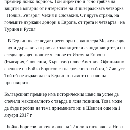
премиер Бойко Борисов. Той директно и ясно трябва да
защити България от интересите на Вишеградската четворка
- Полша, Унгария, Чехия и Словакия. От друга страна, на
големите държави донори в Европа, от трета и четвърта - на
Турция и Русия.
В Берлин ще се водят преговори на канцлера Меркел с две
групи държави - първо са холандците и скандинавците, а на
следващия ден новите членове от Източна Европа
(България, Словения, Хърватия) плюс Австрия. Официално
срещите на Бойко Борисов са насрочени за събота, 27 август.
Той обаче държи да е в Берлин от самото начало на
преговорите.
Българският премиер има историческия шанс да успее да
спечели максималното с твърда и ясна позиция. Това може
да бъде пробив на тема приемането ни в Шенген още на 1
януари 2017 г.
Бойко Борисов впрочем още на 22 юли в интервю за Нова