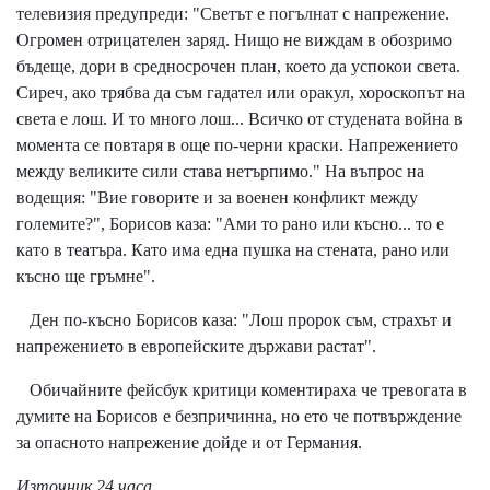
телевизия предупреди: "Светът е погълнат с напрежение.
Огромен отрицателен заряд. Нищо не виждам в обозримо
бъдеще, дори в средносрочен план, което да успокои света.
Сиреч, ако трябва да съм гадател или оракул, хороскопът на
света е лош. И то много лош... Всичко от студената война в
момента се повтаря в още по-черни краски. Напрежението
между великите сили става нетърпимо." На въпрос на
водещия: "Вие говорите и за военен конфликт между
големите?", Борисов каза: "Ами то рано или късно... то е
като в театъра. Като има една пушка на стената, рано или
късно ще гръмне".
Ден по-късно Борисов каза: "Лош пророк съм, страхът и
напрежението в европейските държави растат".
Обичайните фейсбук критици коментираха че тревогата в
думите на Борисов е безпричинна, но ето че потвърждение
за опасното напрежение дойде и от Германия.
Източник 24 часа