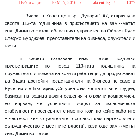
Публикация
10 Май, 2016 /
akcent.bg /
1077
Вчера, в Канев център, „Дунарит“ АД отпразнува
своята 113-та годишнина в присъствието на зам.-кметът
инж. Димитър Наков, областният управител на Област Русе
Стефко Бурджиев, представители на бизнеса, служители и
гости.
В своето изказване инж. Наков поздрави
присъстващите по повод 113-тата годишнина на
дружеството и пожела на всички работещи да продължават
да бъдат достойни представители на бизнеса не само в
Русе, но и в България.
„Сигурен съм, че пътят ви е труден,
базиран на редица важни решения и огромни компромиси,
но вярвам, че успешният модел за икономическа
стабилност и просперитет е именно този, по който работите
– честност към служителите, лоялност към партньорите и
сътрудничество с местните власти“, каза още зам.-кметът
инж. Димитър Наков.