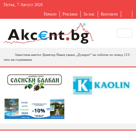
Петък, 7 Август 2026
Начало
Реклама
За нас
Контакти
Заместник-кметът Димитър Наков уважи „Дунарит“ на събитие по повод 113-
тата им годишнина