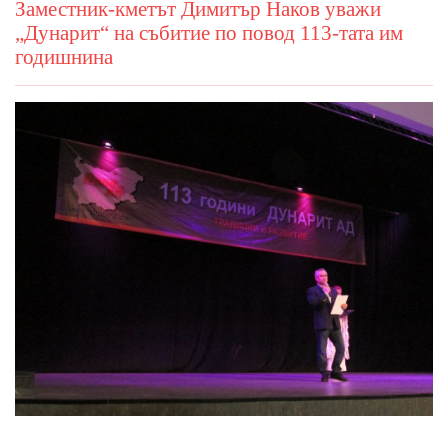
Заместник-кметът Димитър Наков уважи
„Дунарит“ на събитие по повод 113-тата им
годишнина