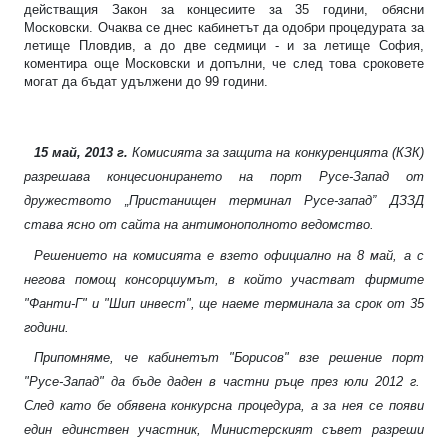
действащия Закон за концесиите за 35 години, обясни
Московски. Очаква се днес кабинетът да одобри процедурата за
летище Пловдив, а до две седмици - и за летище София,
коментира още Московски и допълни, че след това сроковете
могат да бъдат удължени до 99 години.
15 май, 2013 г.
Комисията за защита на конкуренцията (КЗК)
разрешава концесионирането на порт Русе-Запад от
дружеството „Пристанищен терминал Русе-запад” ДЗЗД
става ясно от сайта на антимонополното ведомство.
Решението на комисията е взето официално на 8 май, а с
негова помощ консорциумът, в който участват фирмите
"Фанти-Г" и "Шип инвест", ще наеме терминала за срок от 35
години.
Припомняме, че кабинетът "Борисов"
взе решение
порт
"Русе-Запад" да бъде даден в частни ръце през юли 2012 г.
След като бе обявена конкурсна процедура, а за нея се появи
един единствен участник, Министерският съвет разреши