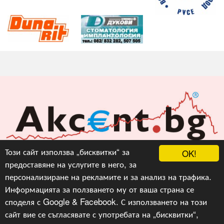
Акцент БГ ЕООД
Този сайт използва „бисквитки“ за
OK!
предоставяне на услугите в него, за
info@akcent.bg
персонализиране на рекламите и за анализ на трафика.
Facebook
Информацията за ползването му от ваша страна се
споделя с Google & Facebook. С използването на този
сайт вие се съгласявате с употребата на „бисквитки“,
Copyright © 2010, 2016, 2018-2022, 2023, v.3.0,
Акцент
БГ ЕООД
, Уеб Дизайн и програмиране :
Гейт.БГ