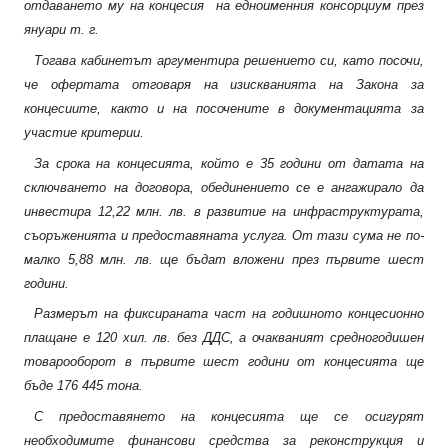
отдаването му на концесия
на едноименния консорциум през
януари т. г.
Тогава кабинетът аргументира решението си, като посочи,
че офертата отговаря на изискванията на Закона за
концесиите, както и на посочените в документацията за
участие критерии.
За срока на концесията, който е 35 години от датата на
сключването на договора, обединението се е ангажирало да
инвестира 12,22 млн. лв. в развитие на инфраструктурата,
съоръженията и предоставяната услуга. От тази сума не по-
малко 5,88 млн. лв. ще бъдат вложени през първите шест
години.
Размерът на фиксираната част на годишното концесионно
плащане е 120 хил. лв. без ДДС, а очакваният средногодишен
товарооборот в първите шест години от концесията ще
бъде 176 445 тона.
С предоставянето на концесията ще се осигурят
необходимите финансови средства за реконструкция и