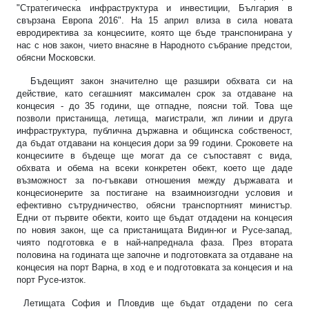
"Стратегическа инфраструктура и инвестиции, България в
свързана Европа 2016". На 15 април влиза в сила новата
евродиректива за концесиите, която ще бъде транспонирана у
нас с нов закон, чието внасяне в Народното събрание предстои,
обясни Московски.
Бъдещият закон значително ще разшири обхвата си на
действие, като сегашният максимален срок за отдаване на
концесия - до 35 години, ще отпадне, поясни той. Това ще
позволи пристанища, летища, магистрали, жп линии и друга
инфраструктура, публична държавна и общинска собственост,
да бъдат отдавани на концесия дори за 99 години. Сроковете на
концесиите в бъдеще ще могат да се съпоставят с вида,
обхвата и обема на всеки конкретен обект, което ще даде
възможност за по-гъвкави отношения между държавата и
концесионерите за постигане на взаимноизгодни условия и
ефективно сътрудничество, обясни транспортният министър.
Едни от първите обекти, които ще бъдат отдадени на концесия
по новия закон, ще са пристанищата Видин-юг и Русе-запад,
чиято подготовка е в най-напреднала фаза. През втората
половина на годината ще започне и подготовката за отдаване на
концесия на порт Варна, в ход е и подготовката за концесия и на
порт Русе-изток.
Летищата София и Пловдив ще бъдат отдадени по сега