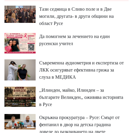
Тази седмица в Сливо поле и в Две
могили, другата- в други общини на
област Русе
Да помогнем за лечението на един
русенски учител
Съвременна аудиометрия и експертиза от
ЛКК осигуряват ефективна грижа за
слуха в МЕДИКА
,,Илинден, майко, Илинден – за
българите Великден,, оживява историята
в Русе
Окръжна прокуратура – Русе: Смърт от
фентанил в двор на детска градина
доведе до разкриването на двете