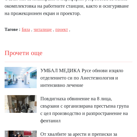
окомплектовка на работните станции, както и осигуряване
на прожекционен екран и проектор.
Тагове :
Бяла
,
читалище
,
проект
,
Прочети още
УМБАЛ МЕДИКА Русе обнови изцяло
отделението си по Анестезиология и
интензивно лечение
Повдигнаха обвинение на 8 лица,
свързани с организирана престъпна група
с цел производство и разпространение на
фентанил
От хвалбите за арести и преписки за