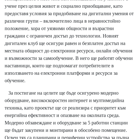
учене през целия живот и социално приобщаване, като
предоставя условия за придобиване на дигитални умения от
различни групи – включително лица в неравностойно
положение, хора от уязвими общности и възрастни
граждани с ограничен достъп до технологии. Новият
дигитален клуб ще осигури равен и безплатен достъп на
местната общност до електронни ресурси, онлайн обучения
и възможности за самообучение. В него ще работят обучени
наставници, които ще подпомагат потребителите в
използването на електронни платформи и ресурси за
обучение.
За постигане на целите ще бъде осигурено модерно
оборудване, високоскоростен интернет и мултимедийна
техника, като проектът ще се реализира с приоритет към
енергийна ефективност и опазване на околната среда.
Модерно обзавеждане и оборудване за 5 работни станции
ще бъдат закупени и монтирани в обособено помещение.
Освен тях са планирани и периферни устройства за пълна