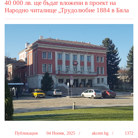
40 000 лв. ще бъдат вложени в проект на
Народно читалище „Трудолюбие 1884 в Бяла
Публикация
04 Ноемв, 2025 /
akcent.bg /
1372