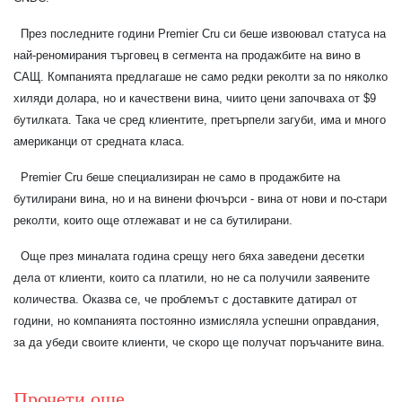
През последните години Premier Cru си беше извоювал статуса на
най-реномирания търговец в сегмента на продажбите на вино в
САЩ. Компанията предлагаше не само редки реколти за по няколко
хиляди долара, но и качествени вина, чиито цени започваха от $9
бутилката. Така че сред клиентите, претърпели загуби, има и много
американци от средната класа.
Premier Cru беше специализиран не само в продажбите на
бутилирани вина, но и на винени фючърси - вина от нови и по-стари
реколти, които още отлежават и не са бутилирани.
Още през миналата година срещу него бяха заведени десетки
дела от клиенти, които са платили, но не са получили заявените
количества. Оказва се, че проблемът с доставките датирал от
години, но компанията постоянно измисляла успешни оправдания,
за да убеди своите клиенти, че скоро ще получат поръчаните вина.
Прочети още