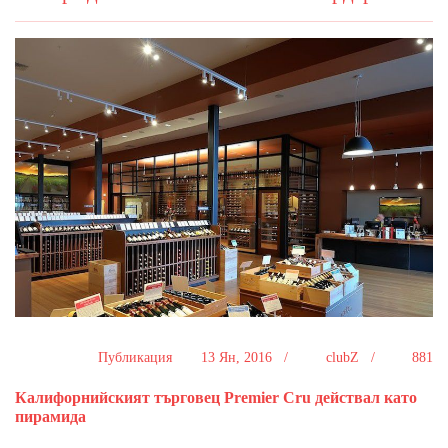
Публикация
13 Ян, 2016 /
clubZ /
881
Калифорнийският търговец Premier Cru действал като
пирамида