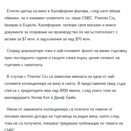
Елитен дилър на вино в Калифорния фалира, след като обеше
обвинен, че е измамил клиентите си, пише CNBC. Premier Cru,
базиран в Бъркли, Калифорния, затвори своя магазин и внесе
документи за откриване на производство по несъстоятелност с
активи за $7 млн. и задължения за над $70 млн.
Според анализатори това е най-големият фалит на винен търговец
през последните години и хвърля сянка върху целия сегмент на
търговия с напитката.
В случая с Premier Cru са замесени имената на едни от най-
големите колекционери на вино в света. В представения пред съда
списък с кредиторите има над 9000 имена, след които тези на
милиардерите Уилям Кох и Джеф Грийн.
Някои от заможните колекционери са платили по повече от
половин милион долара на търговеца за редки вина, които след
това не са получили, показват предишни публикации по темата на
CNBC.