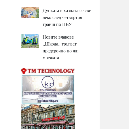
Дупката в хазната се сви
леко след четвъртия
транш по ПВУ
Новите влакове
,,Шкода,, тръгват
предсрочно по жп
мрежата