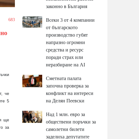
законно в България
Всеки 3 от 4 компании
/
683
от българското
нно
производство губят
напразно огромни
средства и ресурс
поради страх или
неразбиране на AI
ръчки
Сметната палата
започна проверка за
конфликт на интереси
т, че
на Делян Пеевски
ите 5
Над 1 млн. евро за
Тя ще
обществени поръчки за
то за
самолетни билети
заделиха депутатите