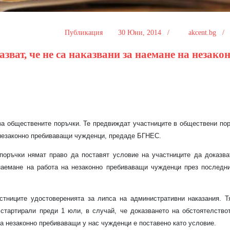
Публикация
30 Юни, 2014 /
akcent.bg 
зват, че не са наказвани за наемане на незако
за обществените поръчки. Те предвиждат участниците в обществени по
а незаконно пребиваващи чужденци, предаде БГНЕС.
оръчки нямат право да поставят условие на участниците да доказва
наемане на работа на незаконно пребиваващи чужденци през последн
стниците удостоверенията за липса на административни наказания. 
стартирали преди 1 юли, в случай, че доказването на обстоятелство
а незаконно пребиваващи у нас чужденци е поставено като условие.