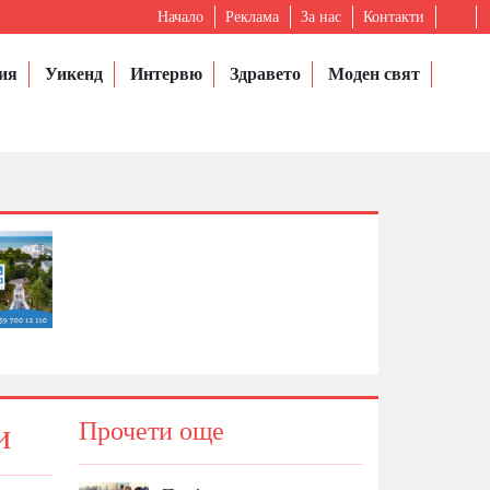
Начало
Реклама
За нас
Контакти
ия
Уикенд
Интервю
Здравето
Моден свят
и
Прочети още