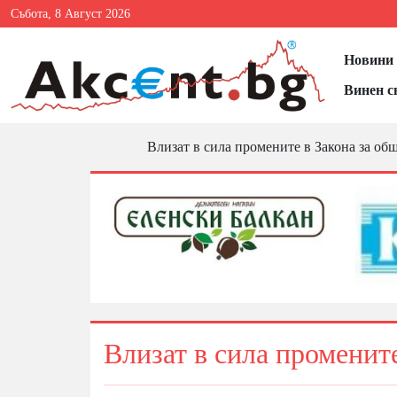
Събота, 8 Август 2026
Новини 
Винен с
Влизат в сила промените в Закона за об
Влизат в сила променит