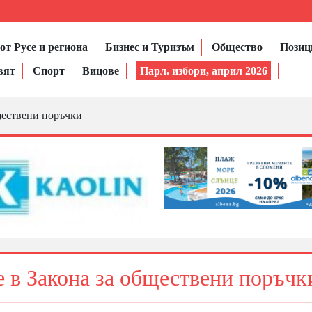
от Русе и региона
Бизнес и Туризъм
Общество
Позиц
вят
Спорт
Вицове
Парл. избори, април 2026
ществени поръчки
е в Закона за обществени поръчк