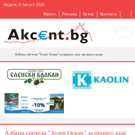
Неделя, 9 Август 2026
Начало
Реклама
За нас
Контакти
Албена спечели "Зелен Оскар" за принос към околната среда
Албена спечели "Зелен Оскар" за принос към