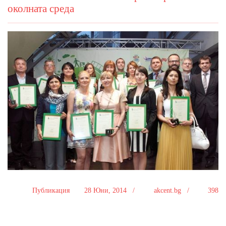
околната среда
Публикация
28 Юни, 2014 /
akcent.bg /
398