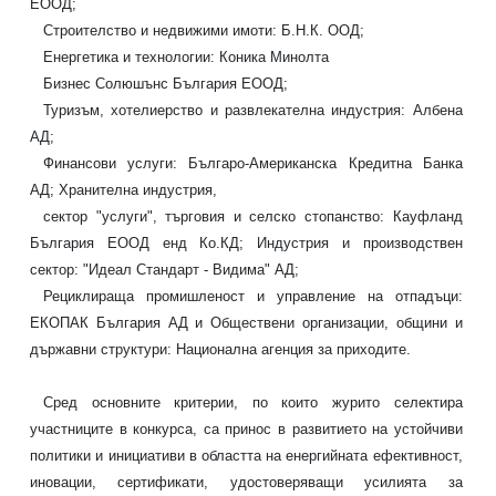
ЕООД;
Строителство и недвижими имоти: Б.Н.К. ООД;
Енергетика и технологии:
Коника Минолта
Бизнес Солюшънс България ЕООД;
Туризъм, хотелиерство и
развлекателна индустрия: Албена
АД;
Финансови услуги: Българо-Американска
Кредитна Банка
АД; Хранителна индустрия,
сектор "услуги", търговия и селско
стопанство: Кауфланд
България ЕООД енд Ко.КД; Индустрия и производствен
сектор: "Идеал Стандарт - Видима" АД;
Рециклираща промишленост и управлени
e
на отпадъци:
ЕКОПАК България АД и Обществени организации, общини и
държавни
структури: Национална агенция за приходите.
Сред основните критерии, по които журито селектира
участниците в конкурса, са принос в развитието на устойчиви
политики и
инициативи в областта на енергийната ефективност,
иновации, сертификати,
удостоверяващи усилията за