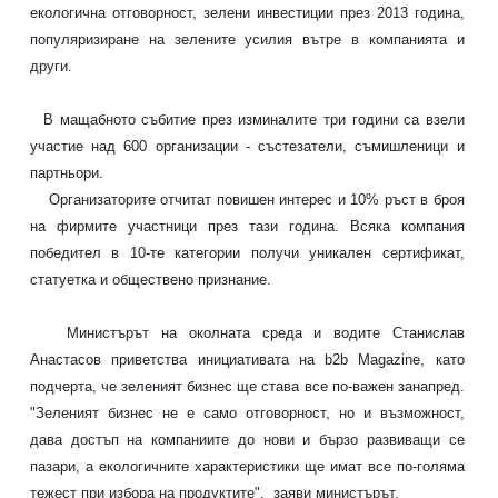
екологична отговорност, зелени инвестиции през
2013 година,
популяризиране на зелените усилия вътре в компанията и
други.
В мащабното събитие през изминалите три години са взели
участие над 600 организации - състезатели, съмишленици и
партньори.
Организаторите отчитат повишен интерес и 10% ръст в броя
на фирмите
участници през тази година. Всяка компания
победител в 10-те категории
получи уникален сертификат,
статуетка и обществено признание.
Министърът на околната среда и водите Станислав
Анастасов
приветства инициативата на b2b Magazinе, като
подчерта, че зеленият бизнес
ще става все по-важен занапред.
"Зеленият бизнес не е само отговорност, но и
възможност,
дава достъп на компаниите до нови и бързо развиващи се
пазари, а
екологичните характеристики ще имат все по-голяма
тежест при избора на
продуктите", заяви министърът.