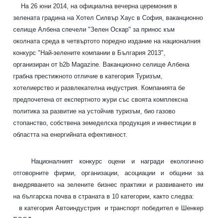
На 26 юни 2014, на официална вечерна церемония в
зелената
градина на Хотел Силвър Хаус в София, ваканционно
селище Албена спечели
"Зелен Оскар" за принос към
околната среда в четвъртото поредно издание на
националния
конкурс "Най-зелените компании в България 2013",
организиран от
b2b Magazine. Ваканционно селище Албена
грабна престижното отличие в
категория Туризъм,
хотелиерство и развлекателна индустрия. Компанията бе
предпочетена от експертното жури със своята комплексна
политика за развитие
на устойчив туризъм, био газово
стопанство, собствена земеделска продукция и
инвестиции в
областта на енергийната ефективност.
Националният конкурс оцени и награди екологично
отговорните
фирми, организации, асоциации и общини за
внедряването на зелените бизнес
практики и развиването им
на българска почва в страната в 10 категории,
както следва:
в категория Автоиндустрия и транспорт победител е Шенкер