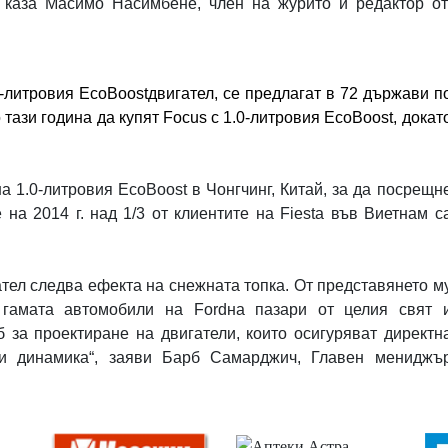
, каза Масимо Насимбене, член на журито и редактор от
0-литровия
EcoBoost
двигател, се предлагат в 72 държави п
 тази година да купят
Focus
с 1.0-литровия
EcoBoost
, докат
на 1.0-литровия
EcoBoost
в Чонгчинг, Китай, за да посрещн
 на 2014 г. над 1/3 от клиентите на
Fiesta
във Виетнам с
тел следва ефекта на снежната топка. От представянето м
 гамата автомобили на
Ford
на пазари от целия свят 
 за проектиране на двигатели, които осигуряват директн
 и динамика“, заяви Барб Самарджич, Главен мениджъ