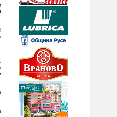
и
м
0
и
т
,
о
и
t
t