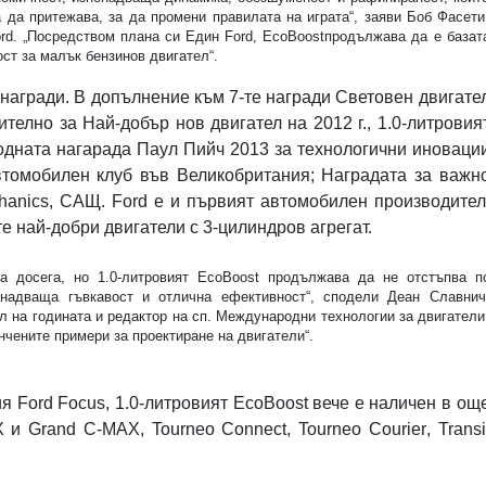
а да притежава, за да промени правилата на играта“, заяви Боб Фасети
rd
.
„Посредством плана си Един
Ford
,
EcoBoost
продължава да е базат
ст за малък бензинов двигател“.
 награди. В допълнение към 7-те награди Световен двигате
ително за Най-добър нов двигател на 2012 г., 1.0-литровия
дната нагарада Паул Пийч 2013 за технологични иноваци
томобилен клуб във Великобритания; Наградата за важн
hanics
, САЩ.
Ford
е и първият автомобилен производител
те най-добри двигатели с 3-цилиндров агрегат.
та досега, но 1.0-литровият
EcoBoost
продължава да не отстъпва п
енадваща гъвкавост и отлична ефективност“, сподели Деан Славнич
л на годината и редактор на сп. Международни технологии за двигатели
нчените примери за проектиране на двигатели“.
ия
Ford
Focus
, 1.0-литровият
EcoBoost
вече е наличен в ощ
X
и
Grand
C
-
MAX
,
Tourneo
Connect
,
Tourneo
Courier
,
Transi