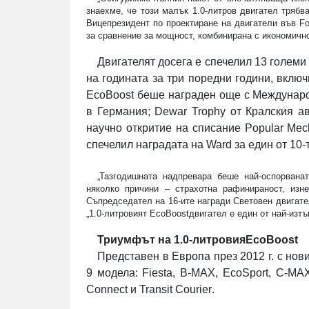
знаехме, че този малък 1.0-литров двигател трябв
Вицепрезидент по проектиране на двигатели във
Fo
за сравнение за мощност, комбинирана с икономично
Двигателят досега е спечелил 13 големи
на годината за три поредни години, включ
EcoBoost
беше награден още с Междунаро
в Германия;
Dewar
Trophy
от Кралския ав
научно откритие на списание
Popular
Mec
спечелил наградата на
Ward
за един от 10-
„Тазгодишната надпревара беше най-оспорвана
няколко причини – страхотна рафинираност, изн
Съпредседател на 16-ите награди Световен двигате
„1.0-литровият
EcoBoost
двигател е един от най-изтъ
Триумфът на 1.0-литровия
EcoBoost
Представен в Европа през 2012 г. с нов
9 модела:
Fiesta
,
B
-
MAX
,
EcoSport
,
C
-
MA
Connect
и
Transit
Courier
.