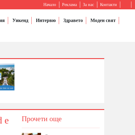
Начало
Реклама
За нас
Контакти
ия
Уикенд
Интервю
Здравето
Моден свят
d е
Прочети още