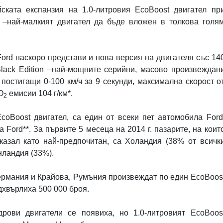
ската експанзия на 1.0-литровия
EcoBoost
двигател пр
а –най-малкият двигател да бъде вложен в толкова голя
Ford
наскоро представи и нова версия на двигателя със 14
lack
Edition
–най-мощните серийни, масово произвеждан
 постигащи 0-100 км/ч за 9 секунди, максимална скорост о
О
емисии 104 г/км*.
2
EcoBoost
двигател, са един от всеки пет автомобила
Ford
на
Ford
**
.
За първите 5 месеца на 2014 г. пазарите, на коит
казал като най-предпочитан, са Холандия (38% от всичк
нландия (33%).
ермания и Крайова, Румъния произвеждат по един
EcoBoos
дхвърлиха 500 000 броя.
дрови двигатели се появиха, но 1.0-литровият
EcoBoos