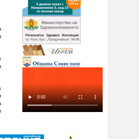
о
о
е
а
у
и
а
р