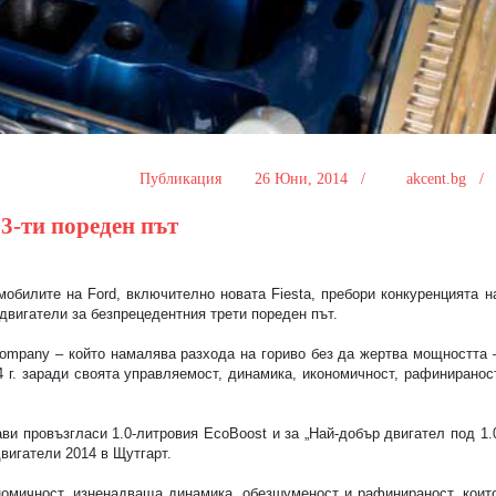
Публикация
26 Юни, 2014 /
akcent.bg 
 3-ти пореден път
омобилите на
Ford
, включително новата
Fiesta
, пребори конкуренцията н
двигатели за безпрецедентния трети пореден път.
ompany
– който намалява разхода на гориво без да жертва мощността 
4 г. заради своята управляемост, динамика, икономичност, рафиниранос
ви провъзгласи 1.0-литровия
EcoBoost
и за „Най-добър двигател под 1.
вигатели 2014 в Щутгарт.
номичност, изненадваща динамика, обезшуменост и рафинираност, коит