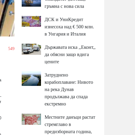
гръмна с нова сила
ДСК и УниКредит
изнесоха над € 500 млн.
в Унгария и Италия
Държавата иска ,,Еконт,,
/
549
да обясни защо вдига
цените
Затруднено
а
корабоплаване: Нивото
на река Дунав
продължава да спада
–
т
екстремно
Местните данъци растат
0
стремглаво в
предизборната година,
о