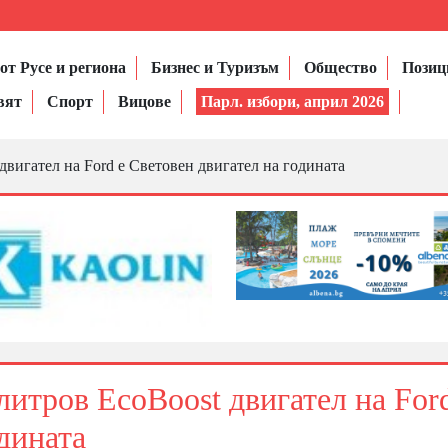
от Русе и региона
Бизнес и Туризъм
Общество
Позиц
вят
Спорт
Вицове
Парл. избори, април 2026
двигател на Ford е Световен двигател на годината
литров EcoBoost двигател на For
дината