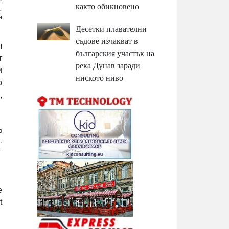
както обикновено
,
а
Десетки плавателни
съдове изчакват в
л
българския участък на
т
река Дунав заради
и
ниското ниво
о
,
о
,
.
е
t