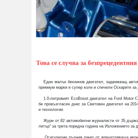
Това се случва за безпрецедентния
Един малък бензинов двигател, задвижващ авт
премиум марки и супер коли и спечели Оскарите за 
1.0-литровият
EcoBoost
двигател на
Ford
Motor
C
бе провъзгласен днес за Световен двигател на 201
и технологии.
Жури от 82 автомобилни журналисти от 35 държа
литър“ за трета поредна година на Изложението за д
„Осигурихме пълния пакет от впечатляваща ико