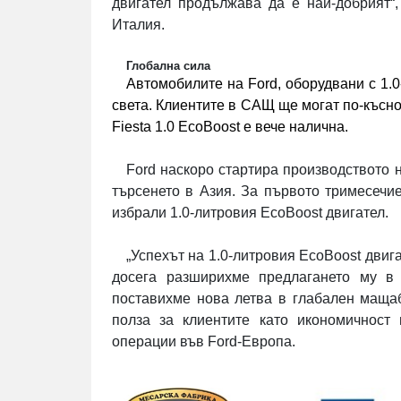
двигател продължава да е най-добрият“
Италия.
Глобална сила
Автомобилите на
Ford
, оборудвани с 1.
света. Клиентите в САЩ ще могат по-късно
Fiesta
1.0
EcoBoost
е вече налична.
Ford
наскоро стартира производството 
търсенето в Азия. За първото тримесечие
избрали 1.0-литровия
EcoBoost
двигател
.
„Успехът на 1.0-литровия
EcoBoost
двига
досега разширихме предлагането му в
поставихме нова летва в глабален мащаб
полза за клиентите като икономичност
операции във
Ford
-Европа.