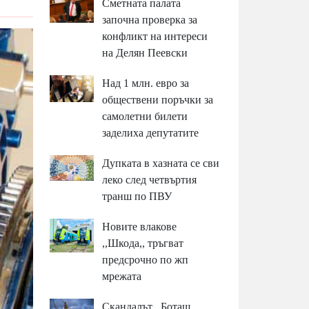
Сметната палата
започна проверка за
конфликт на интереси
на Делян Пеевски
Над 1 млн. евро за
обществени поръчки за
самолетни билети
заделиха депутатите
Дупката в хазната се сви
леко след четвъртия
транш по ПВУ
Новите влакове
,,Шкода,, тръгват
предсрочно по жп
мрежата
Скандалът ,,Боташ,,