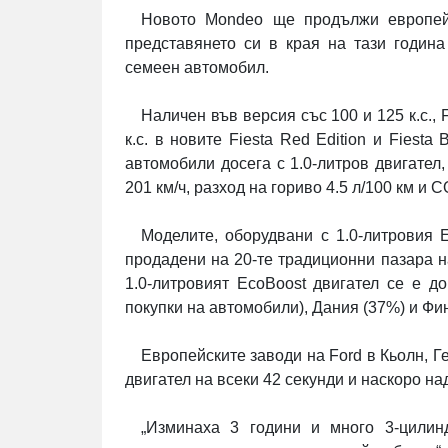
Новото
Mondeo
ще продължи европей
представянето си в края на тази годин
семеен автомобил.
Наличен във версия със 100 и 125 к.с.,
к.с. в новите
Fiesta
Red
Edition
и
Fiesta
B
автомобили досега с 1.0-литров двигател,
201 км/ч, разход на гориво 4.5 л/100 км и С
Моделите
,
оборудвани с 1.0-литровия
продадени на 20-те традиционни пазара 
1.0-литровият
EcoBoost
двигател се е до
покупки на автомобили), Дания (37%) и Фи
Европейскит
e
заводи на
Ford
в Кьолн, Г
двигател на всеки 42 секунди и наскоро на
„Изминаха 3 години и много 3-цилин