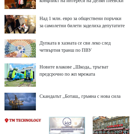
конфликт на интереси на Делян Пеевски
Над 1 млн. евро за обществени поръчки
за самолетни билети заделиха депутатите
Дупката в хазната се сви леко след
четвъртия транш по ПВУ
Новите влакове ,,Шкода,, тръгват
предсрочно по жп мрежата
Скандалът ,,Боташ,, гръмна с нова сила