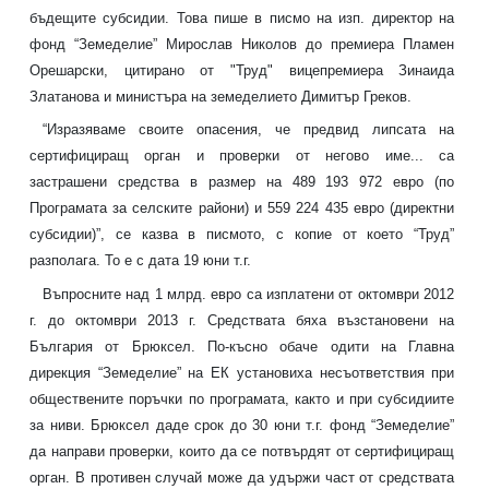
бъдещите субсидии. Това пише в писмо на изп. директор на
фонд “Земеделие” Мирослав Николов до премиера Пламен
Орешарски, цитирано от "Труд" вицепремиера Зинаида
Златанова и министъра на земеделието Димитър Греков.
“Изразяваме своите опасения, че предвид липсата на
сертифициращ орган и проверки от негово име... са
застрашени средства в размер на 489 193 972 евро (по
Програмата за селските райони) и 559 224 435 евро (директни
субсидии)”, се казва в писмото, с копие от което “Труд”
разполага. То е с дата 19 юни т.г.
Въпросните над 1 млрд. евро са изплатени от октомври 2012
г. до октомври 2013 г. Средствата бяха възстановени на
България от Брюксел. По-късно обаче одити на Главна
дирекция “Земеделие” на ЕК установиха несъответствия при
обществените поръчки по програмата, както и при субсидиите
за ниви. Брюксел даде срок до 30 юни т.г. фонд “Земеделие”
да направи проверки, които да се потвърдят от сертифициращ
орган. В противен случай може да удържи част от средствата