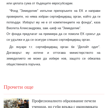
или цялата сума от бъдещите евросубсидии.
“Фонд “Земеделие” изпълни препоръките на ЕК и направи
проверките, но няма избран сертифициращ орган, който да ги
потвърди. Изборът му не е от компетенциите на фонда”, каза
Виолета Александрова, зам.-шеф на “Земеделие”.
От фонда предлагат на премиера да се помоли ЕК срокът да
се удължи и да се осигури спешно сертифициращ орган.
До януари т.г. сертифициращ орган бе “Делойт одит”.
Договорът му изтече и оттогава министерството на
земеделието не може да избере нов, защото се обжалва
обществената поръчка.
Прочети още
Професионалното образование печели
ученици, но губи връзка с икономиката