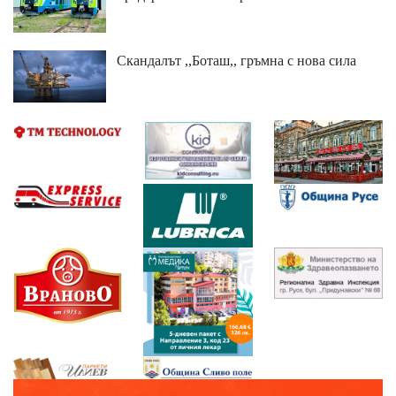
Скандалът ,,Боташ,, гръмна с нова сила