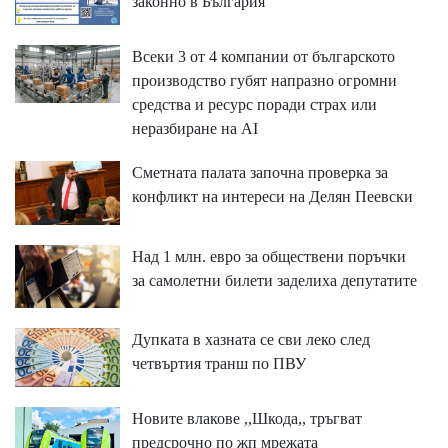
законно в България
Всеки 3 от 4 компании от българското
производство губят напразно огромни
средства и ресурс поради страх или
неразбиране на AI
Сметната палата започна проверка за
конфликт на интереси на Делян Пеевски
Над 1 млн. евро за обществени поръчки
за самолетни билети заделиха депутатите
Дупката в хазната се сви леко след
четвъртия транш по ПВУ
Новите влакове ,,Шкода,, тръгват
предсрочно по жп мрежата