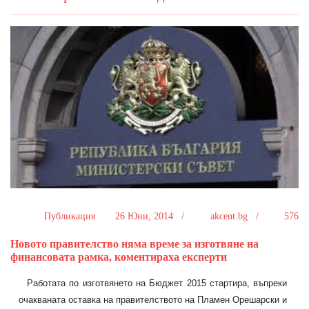
Публикация
26 Юни, 2014 /
akcent.bg /
576
Новото правителство няма време за изготвяне на
финансовата рамка, коментираха експерти
Работата по изготвянето на Бюджет 2015 стартира, въпреки
очакваната оставка на правителството на Пламен Орешарски и