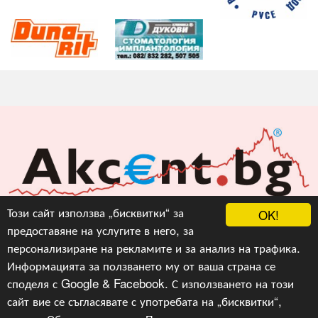
Акцент БГ ЕООД
Този сайт използва „бисквитки“ за
OK!
предоставяне на услугите в него, за
info@akcent.bg
персонализиране на рекламите и за анализ на трафика.
Facebook
Информацията за ползването му от ваша страна се
споделя с Google & Facebook. С използването на този
сайт вие се съгласявате с употребата на „бисквитки“,
Copyright © 2010, 2016, 2018-2022, 2023, v.3.0,
Акцент
БГ ЕООД
, Уеб Дизайн и програмиране :
Гейт.БГ