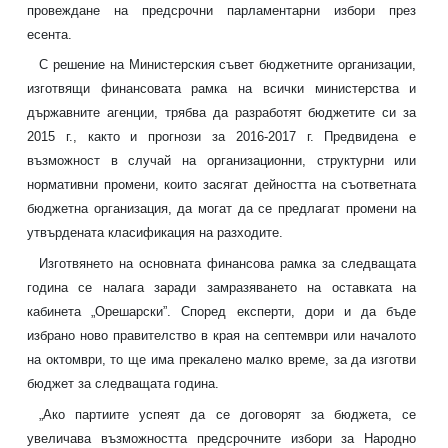
провеждане на предсрочни парламентарни избори през
есента.
С решение на Министерския съвет бюджетните организации,
изготвящи финансовата рамка на всички министерства и
държавните агенции, трябва да разработят бюджетите си за
2015 г., както и прогнози за 2016-2017 г. Предвидена е
възможност в случай на организационни, структурни или
нормативни промени, които засягат дейността на съответната
бюджетна организация, да могат да се предлагат промени на
утвърдената класификация на разходите.
Изготвянето на основната финансова рамка за следващата
година се налага заради замразяването на оставката на
кабинета „Орешарски”. Според експерти, дори и да бъде
избрано ново правителство в края на септември или началото
на октомври, то ще има прекалено малко време, за да изготви
бюджет за следващата година.
„Ако партиите успеят да се договорят за бюджета, се
увеличава възможността предсрочните избори за Народно