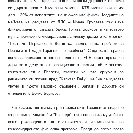
издателите в България за това в кои банки държавните фирми
си държат парите. Към онзи момент КТБ имаше най-голям
дял – 35% от депозитите на държавните фирми. Медиите на
майката на депутата от ДПС – Ирена Кръстева пък бяха
финансирани от същата банка. Тогава Борисов в качеството
му на премиер неглижира срещата между двамата като заяви:
"Това, че Първанов и Доган са заедно няма проблем, а
Пеевски и Влади Горанов – е проблем." След като Горанов
напусна парламента негови колеги от ГЕРБ коментираха, че
дори като депутат от опозиционната партия той е запазил
контактите си с Пеевски, въпреки че като аргумент за
решението си посочи пред "Капитал Daily", че "не се чувства
уютно в 42-ото Народно събрание". Запази и добрите си
отношения с Бойко Борисов.
Като заместник-министър на финансите Горанов отговаряше
за ресорите "Бюджет" и "Разходи", като основната му дейност
беше ръководенето на съставянето и изпълнението на
консолидираната фискална програма. Преди да поеме поста