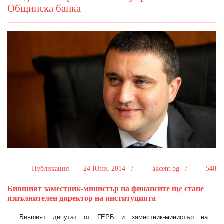
Общинска банка
Публикация
24 Юни, 2014 /
akcent.bg /
548
Бившият заместник-министър на финансите ще стане
изпълнителен директор на институцията
Бившият депутат от ГЕРБ и заместник-министър на