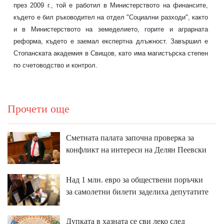
през 2009 г., той е работил в Министерството на финансите,
където е бил ръководител на отдел "Социални разходи", както
и в Министерството на земеделието, горите и аграрната
реформа, където е заемал експертна длъжност. Завършил е
Стопанската академия в Свищов, като има магистърска степен
по счетоводство и контрол.
Прочети още
Сметната палата започна проверка за
конфликт на интереси на Делян Пеевски
Над 1 млн. евро за обществени поръчки
за самолетни билети заделиха депутатите
Дупката в хазната се сви леко след