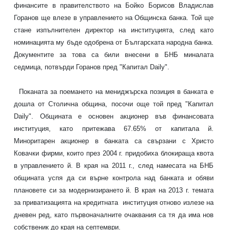
финансите в правителството на Бойко Борисов Владислав
Горанов ще влезе в управлението на Общинска банка. Той ще
стане изпълнителен директор на институцията, след като
номинацията му бъде одобрена от Българската народна банка.
Документите за това са били внесени в БНБ миналата
седмица, потвърди Горанов пред "Капитал Daily".
Поканата за поемането на мениджърска позиция в банката е
дошла от Столична община, посочи още той пред "Капитал
Daily". Общината е основен акционер във финансовата
институция, като притежава 67.65% от капитала й.
Миноритарен акционер в банката са свързани с Христо
Ковачки фирми, които през 2004 г. придобиха блокираща квота
в управлението й. В края на 2011 г., след намесата на БНБ
общината успя да си върне контрола над банката и обяви
плановете си за модернизирането й. В края на 2013 г. темата
за приватизацията на кредитната институция отново излезе на
дневен ред, като първоначалните очаквания са тя да има нов
собственик до края на септември.