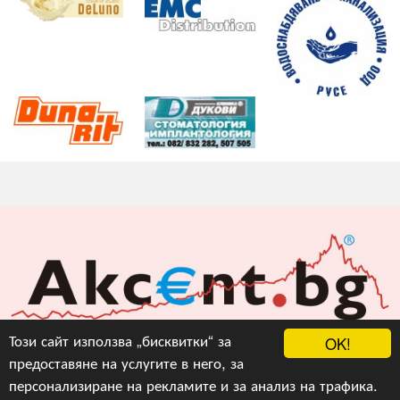
Акцент БГ ЕООД
Този сайт използва „бисквитки“ за
OK!
предоставяне на услугите в него, за
info@akcent.bg
персонализиране на рекламите и за анализ на трафика.
Facebook