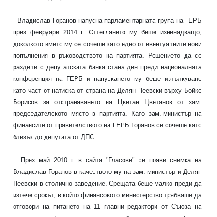
Владислав Горанов напусна парламентарната група на ГЕРБ
през февруари 2014 г. Оттеглянето му беше изненадващо,
доколкото името му се сочеше като едно от евентуалните нови
попълнения в ръководството на партията. Решението да се
раздели с депутатската банка стана ден преди националната
конференция на ГЕРБ и напускането му беше изтълкувано
като част от натиска от страна на Делян Пеевски върху Бойко
Борисов за отстраняването на Цветан Цветанов от зам.
председателското място в партията. Като зам.-министър на
финансите от правителството на ГЕРБ Горанов се сочеше като
близък до депутата от ДПС.
През май 2010 г. в сайта "Гласове" се появи снимка на
Владислав Горанов в качеството му на зам.-министър и Делян
Пеевски в столично заведение. Срещата беше малко преди да
изтече срокът, в който финансовото министерство трябваше да
отговори на питането на 11 главни редактори от Съюза на