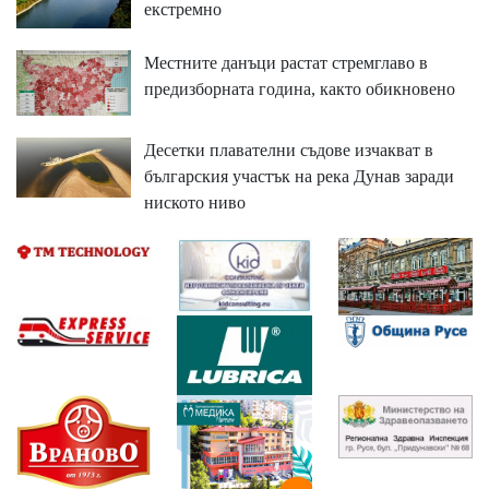
екстремно
Местните данъци растат стремглаво в
предизборната година, както обикновено
Десетки плавателни съдове изчакват в
българския участък на река Дунав заради
ниското ниво