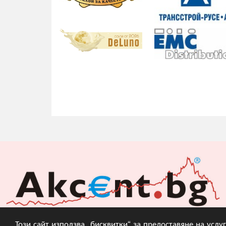
Този сайт използва „бисквитки“ за предоставяне на усл