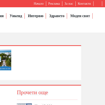
Начало
Реклама
За нас
Контакти
ия
Уикенд
Интервю
Здравето
Моден свят
Прочети още