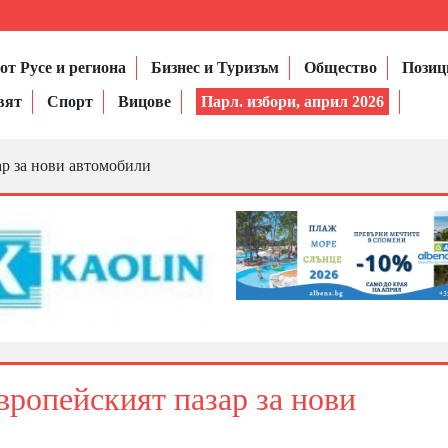
от Русе и региона
Бизнес и Туризъм
Общество
Позиц
вят
Спорт
Вицове
Парл. избори, април 2026
ар за нови автомобили
вропейският пазар за нови