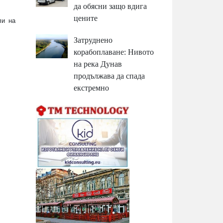
да обясни защо вдига
цените
ли на
Затруднено
корабоплаване: Нивото
на река Дунав
продължава да спада
екстремно