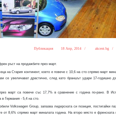
Публикация
18 Апр, 2014 /
akcent.bg 
рен ръст на продажбите през март.
еца на Стария континент, което е повече с 10,6 на сто спрямо март мин
ави се увеличават драстично, след като браншът удари 17-годишно д
през март са повече със 17,7% в сравнение с година по-рано. В Ис
 в Германия - 5,4 на сто.
били Volkswagen Group, запазва лидерската си позиция, постигайки па
е от 8,6% спрямо март миналата година. На второ място е френската 