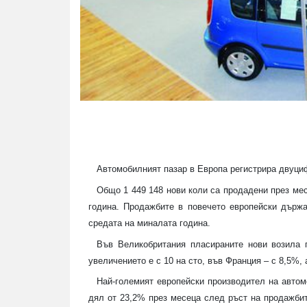
Автомобилният пазар в Европа регистрира двуциф
Общо 1 449 148 нови коли са продадени през мес
година. Продажбите в повечето европейски държ
средата на миналата година.
Във Великобритания пласираните нови возила 
увеличението е с 10 на сто, във Франция – с 8,5%, а
Най-големият европейски производител на автомо
дял от 23,2% през месеца след ръст на продажбит