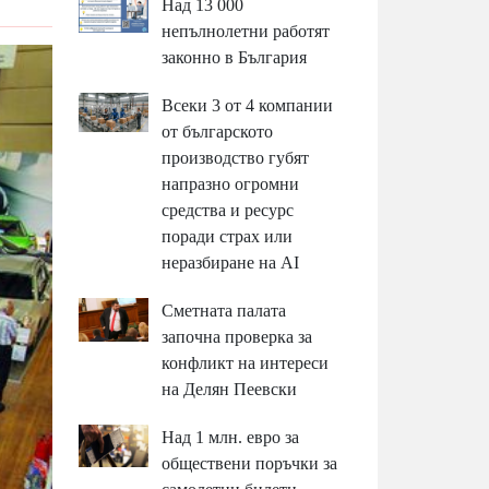
Над 13 000
непълнолетни работят
законно в България
Всеки 3 от 4 компании
от българското
производство губят
напразно огромни
средства и ресурс
поради страх или
неразбиране на AI
Сметната палата
започна проверка за
конфликт на интереси
на Делян Пеевски
Над 1 млн. евро за
обществени поръчки за