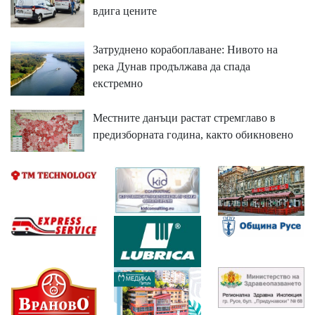
вдига цените
Затруднено корабоплаване: Нивото на
река Дунав продължава да спада
екстремно
Местните данъци растат стремглаво в
предизборната година, както обикновено