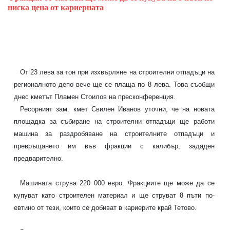
ниска цена от кариерната
От 23 лева за тон при изхвърляне на строителни отпадъци на
регионалното депо вече ще се плаща по 8 лева. Това съобщи
днес кметът Пламен Стоилов на пресконференция.
Ресорният зам. кмет Свилен Иванов уточни, че на новата
площадка за събиране на строителни отпадъци ще работи
машина за раздробяване на строителните отпадъци и
превръщането им във фракции с калибър, зададен
предварително.
Машината струва 220 000 евро. Фракциите ще може да се
купуват като строителен материал и ще струват 8 пъти по-
евтино от тези, които се добиват в кариерите край Тетово.