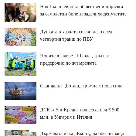
Над 1 млн. евро за обществени поръчки
за самолетни билети заделиха депутатите
Дупката в хазната се сви леко след
четвъртия транш по ПВУ
Новите влакове ,,Шкода,, тръгват
предсрочно по жп мрежата
Скандалът ,,Боташ,, гръмна с нова сила
ДСК и УниКредит изнесоха над € 500
млн. в Унгария и Италия
Държавата иска ,,Еконт,, да обясни защо