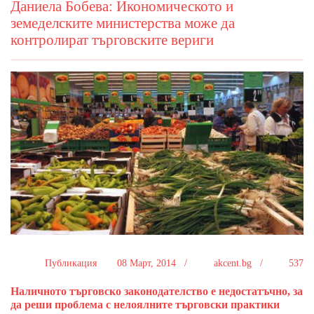
Даниела Бобева: Икономическото и
земеделските министерства може да
контролират търговските вериги
Публикация
08 Март, 2014 /
akcent.bg /
537
Наличното търговско законодателство е недостатъчно, за
да реши проблема с нелоялните търговски практики