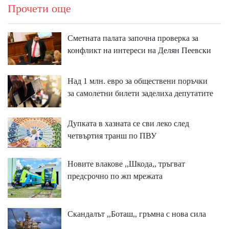
Прочети още
Сметната палата започна проверка за
конфликт на интереси на Делян Пеевски
Над 1 млн. евро за обществени поръчки
за самолетни билети заделиха депутатите
Дупката в хазната се сви леко след
четвъртия транш по ПВУ
Новите влакове ,,Шкода,, тръгват
предсрочно по жп мрежата
Скандалът ,,Боташ,, гръмна с нова сила