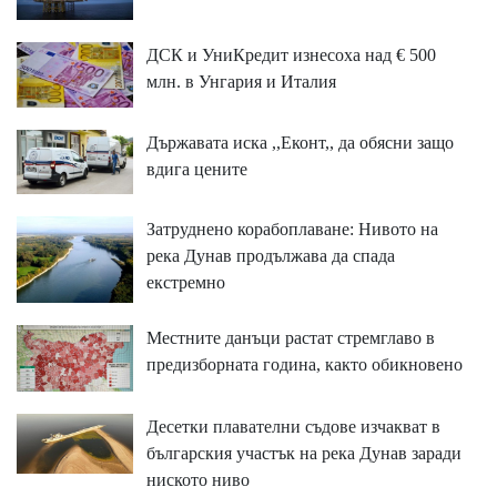
ДСК и УниКредит изнесоха над € 500
млн. в Унгария и Италия
Държавата иска ,,Еконт,, да обясни защо
вдига цените
Затруднено корабоплаване: Нивото на
река Дунав продължава да спада
екстремно
Местните данъци растат стремглаво в
предизборната година, както обикновено
Десетки плавателни съдове изчакват в
българския участък на река Дунав заради
ниското ниво