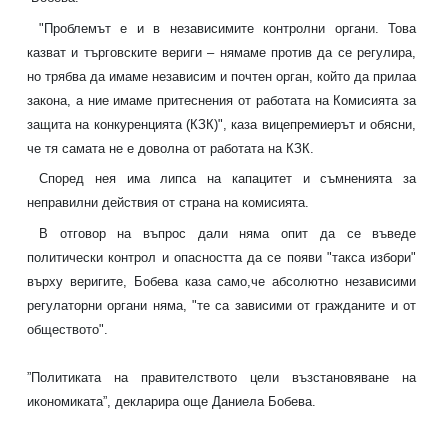
"Проблемът е и в независимите контролни органи. Това
казват и търговските вериги – нямаме против да се регулира,
но трябва да имаме независим и почтен орган, който да прилаа
закона, а ние имаме притеснения от работата на Комисията за
защита на конкуренцията (КЗК)", каза вицепремиерът и обясни,
че тя самата не е доволна от работата на КЗК.
Според нея има липса на капацитет и съмненията за
неправилни действия от страна на комисията.
В отговор на въпрос дали няма опит да се въведе
политически контрол и опасността да се появи "такса избори"
върху веригите, Бобева каза само,че абсолютно независими
регулаторни органи няма, "те са зависими от гражданите и от
обществото".
”Политиката на правителството цели възстановяване на
икономиката”, декларира още Даниела Бобева.