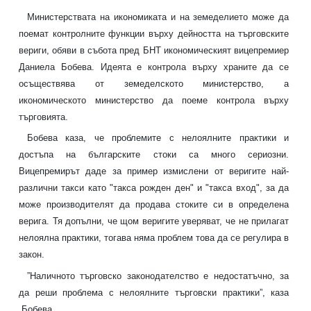
Министерствата на икономиката и на земеделието може да
поемат контролните функции върху дейността на търговските
вериги, обяви в събота пред БНТ икономическият вицепремиер
Даниела Бобева. Идеята е контрола върху храните да се
осъществява от земеделското министерство, а
икономическото министерство да поеме контрола върху
търговията.
Бобева каза, че проблемите с нелоялните практики и
достъпа на българските стоки са много сериозни.
Вицепремирът даде за пример измислени от веригите най-
различни такси като "такса рожден ден" и "такса вход", за да
може производителят да продава стоките си в определена
верига. Тя допълни, че щом веригите уверяват, че не прилагат
нелоялна практики, тогава няма проблем това да се регулира в
закон.
”Наличното търговско законодателство е недостатъчно, за
да реши проблема с нелоялните търговски практики”, каза
Бобева.