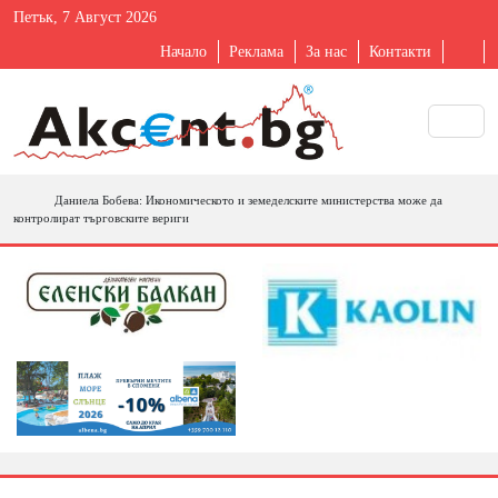
Петък, 7 Август 2026
Начало
Реклама
За нас
Контакти
Даниела Бобева: Икономическото и земеделските министерства може да
контролират търговските вериги