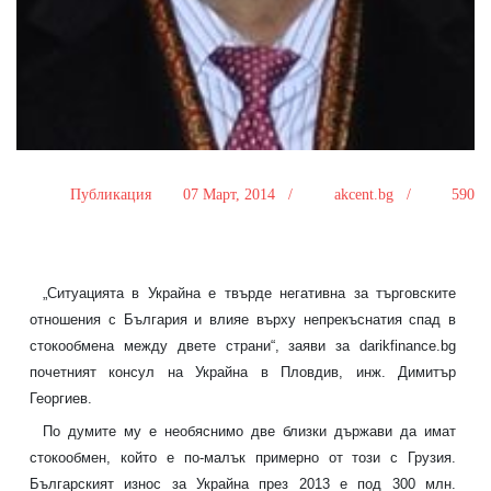
Публикация
07 Март, 2014 /
akcent.bg /
590
„Ситуацията в Украйна е твърде негативна за търговските
отношения с България и влияе върху непрекъснатия спад в
стокообмена между двете страни“, заяви за darikfinance.bg
почетният консул на Украйна в Пловдив, инж. Димитър
Георгиев.
По думите му е необяснимо две близки държави да имат
стокообмен, който е по-малък примерно от този с Грузия.
Българският износ за Украйна през 2013 е под 300 млн.