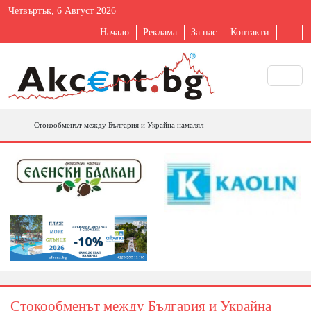
Четвъртък, 6 Август 2026
Начало
Реклама
За нас
Контакти
Стокообменът между България и Украйна намалял
Стокообменът между България и Украйна