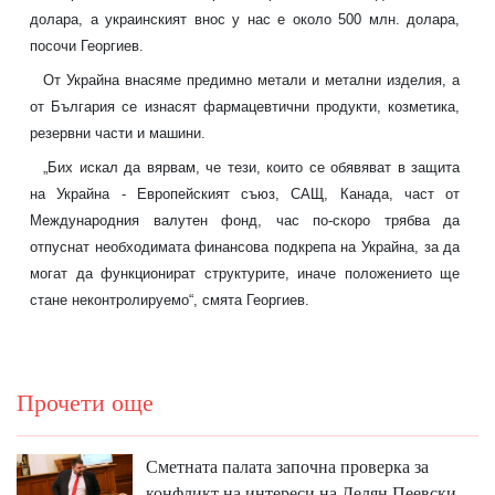
долара, а украинският внос у нас е около 500 млн. долара,
посочи Георгиев.
От Украйна внасяме предимно метали и метални изделия, а
от България се изнасят фармацевтични продукти, козметика,
резервни части и машини.
„Бих искал да вярвам, че тези, които се обявяват в защита
на Украйна - Европейският съюз, САЩ, Канада, част от
Международния валутен фонд, час по-скоро трябва да
отпуснат необходимата финансова подкрепа на Украйна, за да
могат да функционират структурите, иначе положението ще
стане неконтролируемо“, смята Георгиев.
Прочети още
Сметната палата започна проверка за
конфликт на интереси на Делян Пеевски