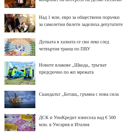
Над 1 млн. евро за обществени поръчки
за самолетни билети заделиха депутатите
Дупката в хазната се сви леко след
четвъртия транш по ПВУ
Новите влакове ,,Шкода,, тръгват
предсрочно по жп мрежата
Скандалът ,,Боташ,, гръмна с нова сила
ДСК и УниКредит изнесоха над € 500
млн. в Унгария и Италия