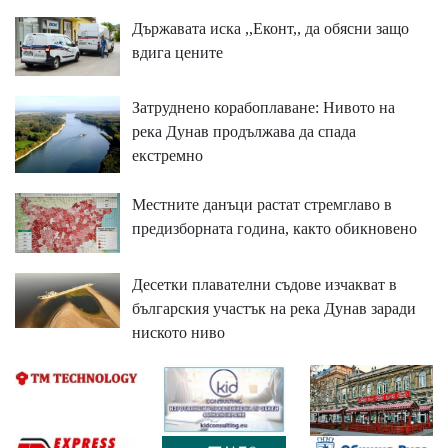
Държавата иска ,,Еконт,, да обясни защо
вдига цените
Затруднено корабоплаване: Нивото на
река Дунав продължава да спада
екстремно
Местните данъци растат стремглаво в
предизборната година, както обикновено
Десетки плавателни съдове изчакват в
българския участък на река Дунав заради
ниското ниво