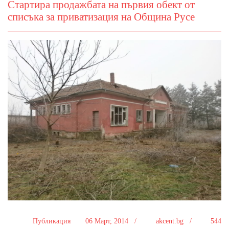
Стартира продажбата на първия обект от
списъка за приватизация на Община Русе
Публикация
06 Март, 2014 /
akcent.bg /
544