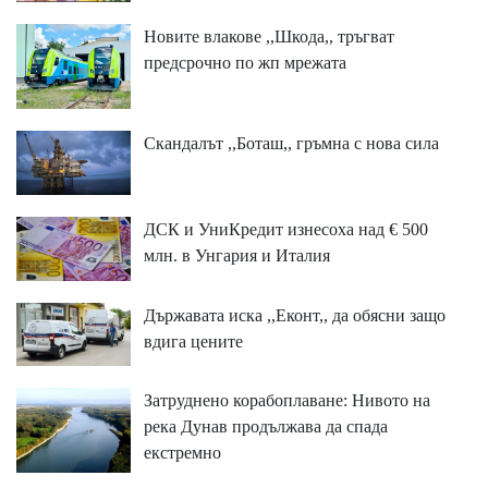
Новите влакове ,,Шкода,, тръгват
предсрочно по жп мрежата
Скандалът ,,Боташ,, гръмна с нова сила
ДСК и УниКредит изнесоха над € 500
млн. в Унгария и Италия
Държавата иска ,,Еконт,, да обясни защо
вдига цените
Затруднено корабоплаване: Нивото на
река Дунав продължава да спада
екстремно