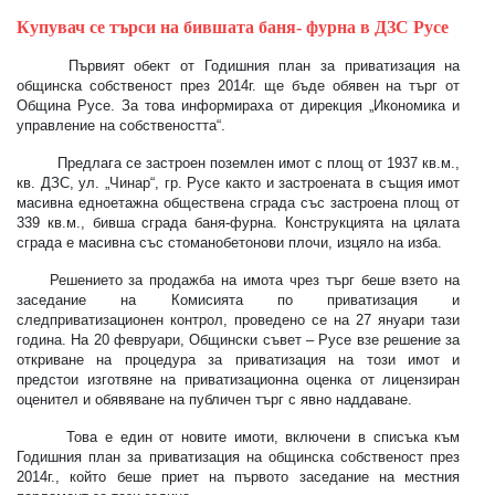
Купувач се търси на бившата баня- фурна в ДЗС Русе
Първият обект от Годишния план за приватизация на
общинска собственост през 2014г. ще бъде обявен на търг от
Община Русе. За това информираха от дирекция „Икономика и
управление на собствеността“.
Предлага се застроен поземлен имот с площ от 1937 кв.м.,
кв. ДЗС, ул. „Чинар“, гр. Русе както и застроената в същия имот
масивна едноетажна обществена сграда със застроена площ от
339 кв.м., бивша сграда баня-фурна. Конструкцията на цялата
сграда е масивна със стоманобетонови плочи, изцяло на изба.
Решението за продажба на имота чрез търг беше взето на
заседание на Комисията по приватизация и
следприватизационен контрол, проведено се на 27 януари тази
година. На 20 февруари, Общински съвет – Русе взе решение за
о
ткрива
не на
процедура за приватизация на
този имот и
предстои изготвяне на приватизационна оценка от лицензиран
оценител и обявяване на публичен търг с явно наддаване.
Това е един от новите имоти, включени в списъка към
Годишния план за приватизация на общинска собственост през
2014г., който беше приет на първото заседание на местния