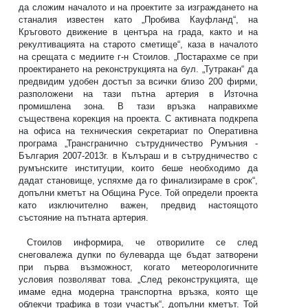
да сложим началото и на проектите за изграждането на
станалия известен като „Пробива Кауфланд“, на
Кръговото движение в центъра на града, както и на
рекултивацията на старото сметище“, каза в началото
на срещата с медиите г-н Стоилов. „Постарахме се при
проектирането на реконструкцията на бул. „Тутракан“ да
предвидим удобен достъп за всички близо 200 фирми,
разположени на тази пътна артерия в Източна
промишлена зона. В тази връзка направихме
съществена корекция на проекта. С активната подкрепа
на офиса на техническия секретариат по Оперативна
програма „Трансгранично сътрудничество Румъния -
България 2007-2013г. в Кълъраш и в сътрудничество с
румънските институции, които беше необходимо да
дадат становище, успяхме да го финализираме в срок“,
допълни кметът на Община Русе. Той определи проекта
като изключително важен, предвид настоящото
състояние на пътната артерия.
Стоилов информира, че отворилите се след
снеговалежа дупки по булеварда ще бъдат затворени
при първа възможност, когато метеорологичните
условия позволяват това. „След реконструкцията, ще
имаме една модерна транспортна връзка, която ще
облекчи трафика в този участък“, допълни кметът. Той