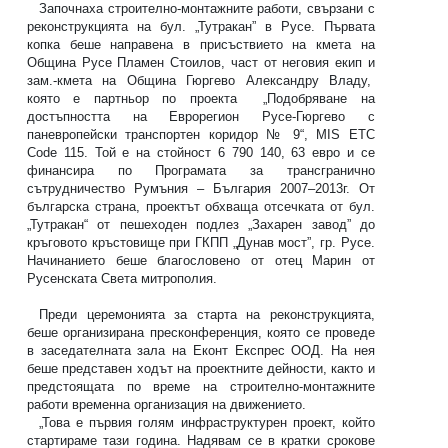
Започнаха строително-монтажните работи, свързани с
реконструкцията на бул. „Тутракан” в Русе. Първата
копка беше направена в присъствието на кмета на
Община Русе Пламен Стоилов, част от неговия екип и
зам.-кмета на Община Гюргево Александру Владу,
която е партньор по проекта
„Подобряване на
достъпността на Еврорегион Русе-Гюргево с
паневропейски транспортен коридор № 9“, MIS ETC
Code 115. Той е на стойност 6 790 140, 63 евро и се
финансира по Програмата за трансгранично
сътрудничество Румъния – България 2007–2013г. От
българска страна, проектът обхваща отсечката от бул.
„Тутракан“ от пешеходен подлез „Захарен завод” до
кръговото кръстовище при ГКПП „Дунав мост”, гр. Русе.
Начинанието беше благословено от отец Марин от
Русенската Света митрополия.
Преди церемонията за старта на реконструкцията,
беше организирана пресконференция, която се проведе
в заседателната зала на Еконт Експрес ООД. На нея
беше представен ходът на проектните дейности, както и
предстоящата по време на строително-монтажните
работи временна организация на движението.
„Това е първия голям инфраструктурен проект, който
стартираме тази година. Надявам се в кратки срокове