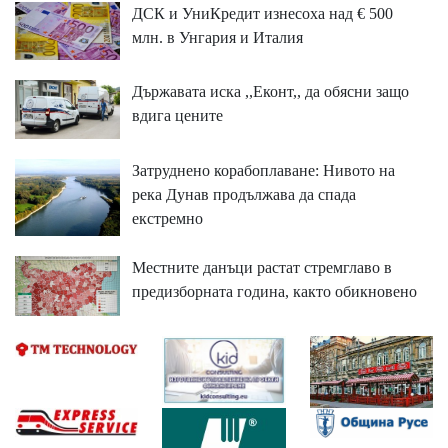
ДСК и УниКредит изнесоха над € 500
млн. в Унгария и Италия
Държавата иска ,,Еконт,, да обясни защо
вдига цените
Затруднено корабоплаване: Нивото на
река Дунав продължава да спада
екстремно
Местните данъци растат стремглаво в
предизборната година, както обикновено