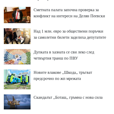
Сметната палата започна проверка за
конфликт на интереси на Делян Пеевски
Над 1 млн. евро за обществени поръчки
за самолетни билети заделиха депутатите
Дупката в хазната се сви леко след
четвъртия транш по ПВУ
Новите влакове ,,Шкода,, тръгват
предсрочно по жп мрежата
Скандалът ,,Боташ,, гръмна с нова сила