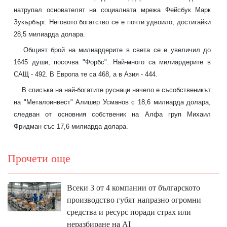
натрупал основателят на социалната мрежа Фейсбук Марк
Зукърбърг. Неговото богатство се е почти удвоило, достигайки
28,5 милиарда долара.
Общият брой на милиардерите в света се е увеличил до
1645 души, посочва "Форбс". Най-много са милиардерите в
САЩ - 492. В Европа те са 468, а в Азия - 444.
В списъка на най-богатите руснаци начело е съсобственикът
на "Металоинвест" Алишер Усманов с 18,6 милиарда долара,
следван от основния собственик на Алфа груп Михаил
Фридман със 17,6 милиарда долара.
Прочети още
Всеки 3 от 4 компании от българското
производство губят напразно огромни
средства и ресурс поради страх или
неразбиране на AI