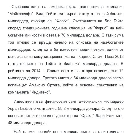
Съоснователят на американската технологична компания
"Майкрософт" Бил Гейтс си върна статута на най-богатия
милиардер, съобщи сп. "Форбс". Състоянието на Бил Гейтс
според традиционната годишна класация на "Форбс" на най-
богатите личности в света е 76 милиарда долара. С тази сума
той отново се връща начело на списъка на най-богатите
милиардери, след като бе изместен преди четири години от
мексиканския комуникационен магнат Карлос Слим. През 2013
г. състоянието на Гейтс е било 67 милиарда долара. В
рейтинга за 2014 г. Слимс сега е на втора позиция със 72
милиарда долара. Третото място с 64 милиарда долара заема
испанецът Амансио Ортега, който е основен собственик на
компанията "Индитекс".
Известният във финансовия свят американски милиардер
Уорън Бъфет е четвърти с 58,2 милиарда долара. След него е
основателят и генерален директор на "Оракл" Лари Елисън с
48 милиарда долара.
Най-големи печалби сред милиардерите за тази година е